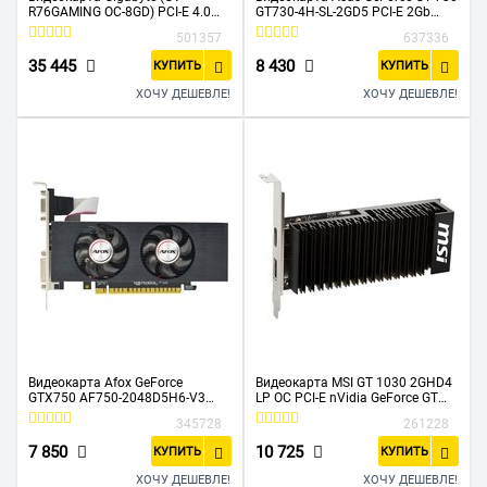
R76GAMING OC-8GD) PCI-E 4.0
GT730-4H-SL-2GD5 PCI-E 2Gb
AMD Radeon RX 7600 8192Mb
GDDR5 902/5010 HDMIx4 HDCP
501357
637336
128 GDDR6 2355/18000 HDMIx2
Ret
DPx2 HDCP Ret
35 445
8 430
КУПИТЬ
КУПИТЬ
ХОЧУ ДЕШЕВЛЕ!
ХОЧУ ДЕШЕВЛЕ!
Видеокарта Afox GeForce
Видеокарта MSI GT 1030 2GHD4
GTX750 AF750-2048D5H6-V3
LP OC PCI-E nVidia GeForce GT
2GB GDDR5 128BIT DVI HDMI VGA
1030 2048Mb 64bit DDR4
345728
261228
ATX SINGLE FAN
1189/2100/HDMIx1/DPx1/HDCP
Ret low profile
7 850
10 725
КУПИТЬ
КУПИТЬ
ХОЧУ ДЕШЕВЛЕ!
ХОЧУ ДЕШЕВЛЕ!