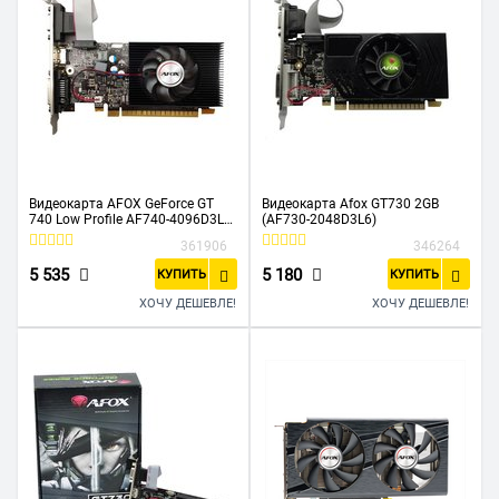
Видеокарта AFOX GeForce GT
Видеокарта Afox GT730 2GB
740 Low Profile AF740-4096D3L3
(AF730-2048D3L6)
4GB 128Bit DVI HDMI VGA, Single
361906
346264
fan
5 535
5 180
КУПИТЬ
КУПИТЬ
ХОЧУ ДЕШЕВЛЕ!
ХОЧУ ДЕШЕВЛЕ!