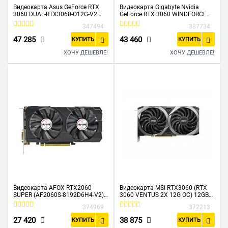
Видеокарта Asus GeForce RTX
Видеокарта Gigabyte Nvidia
3060 DUAL-RTX3060-O12G-V2
GeForce RTX 3060 WINDFORCE
192 GDDR6
OC (GV-N3060WF2OC-12GD)
347494
387734
1837/15000/HDMIx1/DPx3/HDC
12288Mb PCI-E 4.0 192 GDDR6
P Ret
1792/15000 HDMIx2 DPx2 HDCP
47 285
43 460
КУПИТЬ
КУПИТЬ
Ret
ХОЧУ ДЕШЕВЛЕ!
ХОЧУ ДЕШЕВЛЕ!
Видеокарта AFOX RTX2060
Видеокарта MSI RTX3060 (RTX
SUPER (AF2060S-8192D6H4-V2)
3060 VENTUS 2X 12G OC) 12GB
8GB GAMING GDDR6 256Bit ATX
GDDR6
374969
372213
Dual Fan
27 420
38 875
КУПИТЬ
КУПИТЬ