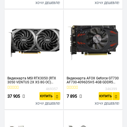
ХОЧУ ДЕШЕВЛЕ!
ХОЧУ ДЕШЕВЛЕ!
Видеокарта MSI RTX3050 (RTX
Видеокарта AFOX Geforce GT730
3050 VENTUS 2X XS 8G OC)
AF730-4096D5H5 4GB GDDR5
PCIE16 8GB GDDR6
128Bit DVI HDMI VGA ATX Single
469357
346399
Fan
37 905
7 895
КУПИТЬ
КУПИТЬ
ХОЧУ ДЕШЕВЛЕ!
ХОЧУ ДЕШЕВЛЕ!