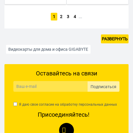
1
2
3
4
...
РАЗВЕРНУТЬ
Видеокарты для дома и офиса GIGABYTE
Видеокарты для игр
Оставайтесь на связи
Видеокарты с активной воздушной системой охлаждения
Видеокарты с типом видеопамяти GDDR6
Подписаться
Видеокарты AFOX
Видеокарты AMD Radeon
Я даю свое согласие на обработку
персональных данных
Видеокарты ASRock
Видеокарты ASUS
Присоединяйтесь!
Видеокарты Colorful
Видеокарты Inno3D
Видеокарты Intel
Видеокарты MSI