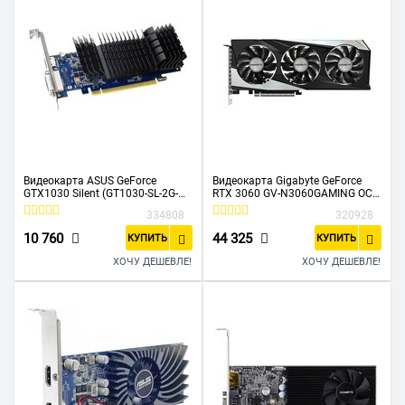
Видеокарта ASUS GeForce
Видеокарта Gigabyte GeForce
GTX1030 Silent (GT1030-SL-2G-
RTX 3060 GV-N3060GAMING OC-
BRK) 2GB 64bit GDDR5 (1228-
12GD 2.0 LHR 12288Mb 192
334808
320928
1506/6008) DVI-D/HDMI
GDDR6
1837/15000/HDMIx2/DPx2/HDC
10 760
44 325
КУПИТЬ
КУПИТЬ
P Ret
ХОЧУ ДЕШЕВЛЕ!
ХОЧУ ДЕШЕВЛЕ!