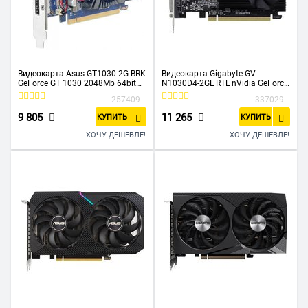
Видеокарта Asus GT1030-2G-BRK
Видеокарта Gigabyte GV-
GeForce GT 1030 2048Mb 64bit
N1030D4-2GL RTL nVidia GeForce
GDDR3
GT 1030 2048Mb 64bit DDR4
257409
337029
1228/6008/HDMIx1/DPx1/HDCP
1177/2100 DVIx1/HDMIx1/HDCP
Ret low profile
low profile
9 805
11 265
КУПИТЬ
КУПИТЬ
ХОЧУ ДЕШЕВЛЕ!
ХОЧУ ДЕШЕВЛЕ!