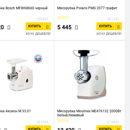
бка Bosch MFW68660 черный
Мясорубка Polaris PMG 2077 графит
259883
307383
20
5 445
КУПИТЬ
КУПИТЬ
ХОЧУ ДЕШЕВЛЕ!
ХОЧУ ДЕШЕВЛЕ!
ка Аксион М 33.01
Мясорубка Moulinex ME476132 2000Вт
белый/бежевый
391096
374800
КУПИТЬ
КУПИТЬ