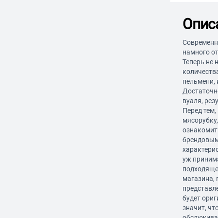
Опис
Современн
намного о
Теперь не 
количества
пельмени,
Достаточно
вуаля, рез
Перед тем,
мясорубку
ознакомит
брендовым
характерис
уж приним
подходяще
магазина, 
представл
будет ориг
значит, что
обслужива