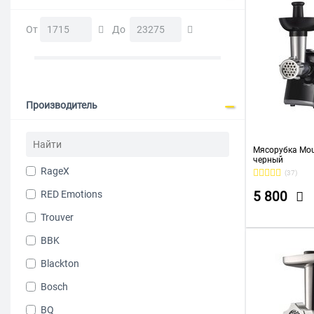
От
До
Производитель
Мясорубка Mou
черный
RageX
(37)
RED Emotions
5 800
Trouver
BBK
Blackton
Bosch
BQ