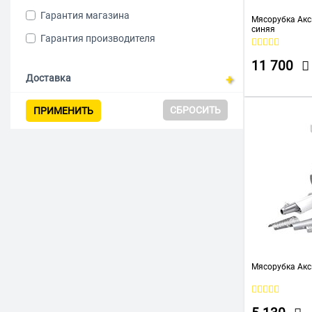
Rondell
Гарантия магазина
Мясорубка Акс
Scarlett
синяя
Гарантия производителя
Sencor
11 700
Starwind
Доставка
Tefal
СБРОСИТЬ
ПРИМЕНИТЬ
TOPDEVICE
Vitek
WILLMARK
ZELMER
АКСИОН
Казань
Нептун
Мясорубка Акс
Чудесница