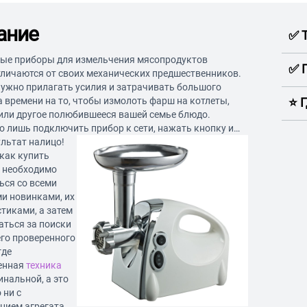
ание
✅ 
ые приборы для измельчения мясопродуктов
✅ 
тличаются от своих механических предшественников.
нужно прилагать усилия и затрачивать большого
 времени на то, чтобы измолоть фарш на котлеты,
⭐️ 
 или другое полюбившееся вашей семье блюдо.
 лишь подключить прибор к сети, нажать кнопку и…
ультат налицо!
 как купить
, необходимо
ься со всеми
и новинками, их
тиками, а затем
аться за поиски
го проверенного
где
енная
техника
инальной, а это
 ни с
нием агрегата,