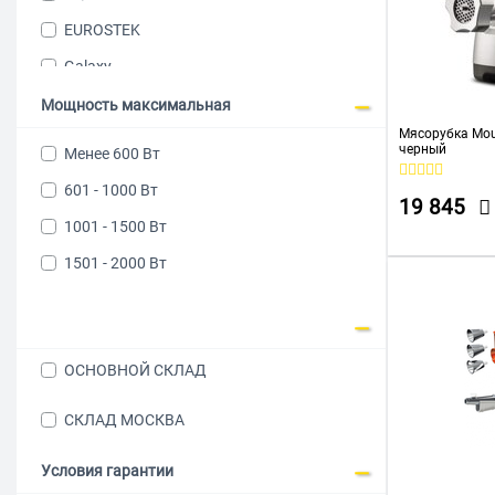
EUROSTEK
Galaxy
Gorenje
Мощность максимальная
Мясорубка Mou
HISTORY
черный
Менее 600 Вт
Hyundai
601 - 1000 Вт
19 845
Kenwood
1001 - 1500 Вт
Kitfort
1501 - 2000 Вт
Midea
MOULINEX
Polaris
ОСНОВНОЙ СКЛАД
Pullman
СКЛАД МОСКВА
Redmond
ROMBICA
Условия гарантии