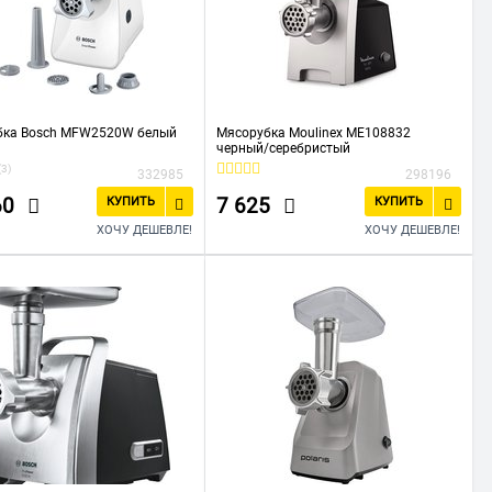
бка Bosch MFW2520W белый
Мясорубка Moulinex ME108832
черный/серебристый
(3)
332985
298196
60
7 625
КУПИТЬ
КУПИТЬ
ХОЧУ ДЕШЕВЛЕ!
ХОЧУ ДЕШЕВЛЕ!