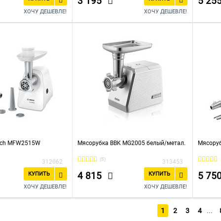
3 195
5 25
ХОЧУ ДЕШЕВЛЕ!
ХОЧУ ДЕШЕВЛЕ!
sch MFW2515W
Мясорубка BBK MG2005 белый/метал.
Мясоруб
(5)
312062
313453
4 815
5 75
КУПИТЬ
КУПИТЬ
ХОЧУ ДЕШЕВЛЕ!
ХОЧУ ДЕШЕВЛЕ!
1
2
3
4
...