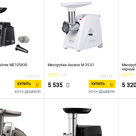
linex ME105830
Мясорубка Аксион М 35.01
Мясоруб
черный
(23)
295570
334758
5 535
5 32
КУПИТЬ
КУПИТЬ
ХОЧУ ДЕШЕВЛЕ!
ХОЧУ ДЕШЕВЛЕ!