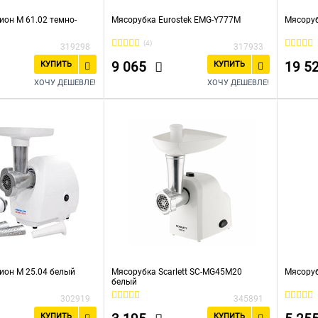
ион М 61.02 темно-
Мясорубка Eurostek EMG-Y777M
Мясору
(4)
319298
317933
9 065
19 5
КУПИТЬ
КУПИТЬ
ХОЧУ ДЕШЕВЛЕ!
ХОЧУ ДЕШЕВЛЕ!
ион М 25.04 белый
Мясорубка Scarlett SC-MG45M20
Мясоруб
белый
302919
345891
КУПИТЬ
КУПИТЬ