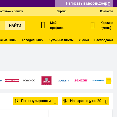
Написать в мессенджер
оставка и оплата
Сервис
Контакты
Мой
Корзина
НАЙТИ
профиль
пуста:(
ые машины
Холодильники
Кухонные плиты
Уценка
Распродажа
По популярности
На страницу по 20