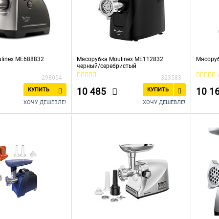
linex ME688832
Мясорубка Moulinex ME112832
Мясору
черный/серебристый
298054
323583
10 485
10 1
КУПИТЬ
КУПИТЬ
ХОЧУ ДЕШЕВЛЕ!
ХОЧУ ДЕШЕВЛЕ!