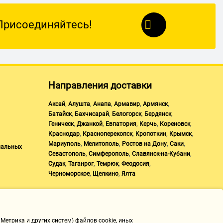
Присоединяйтесь!
Направления доставки
,
,
,
,
,
Аксай
Алушта
Анапа
Армавир
Армянск
,
,
,
,
Батайск
Бахчисарай
Белогорск
Бердянск
,
,
,
,
,
Геническ
Джанкой
Евпатория
Керчь
Кореновск
,
,
,
,
Краснодар
Красноперекопск
Кропоткин
Крымск
,
,
,
,
Мариуполь
Мелитополь
Ростов на Дону
Саки
нальных
,
,
,
Севастополь
Симферополь
Славянск-на-Кубани
,
,
,
,
Судак
Таганрог
Темрюк
Феодосия
,
,
Черноморское
Щелкино
Ялта
Метрика и других систем) файлов cookie, иных