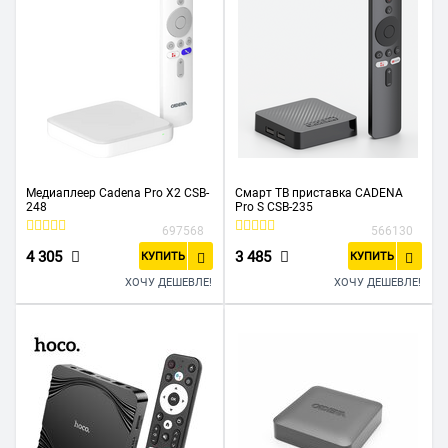
Медиаплеер Cadena Pro X2 CSB-
Смарт ТВ приставка CADENA
248
Pro S CSB-235
697568
566130
4 305
3 485
КУПИТЬ
КУПИТЬ
ХОЧУ ДЕШЕВЛЕ!
ХОЧУ ДЕШЕВЛЕ!