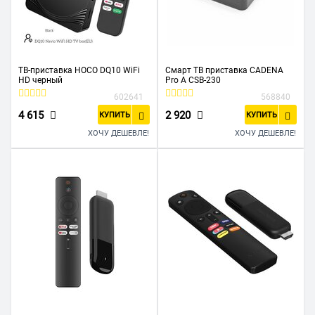
ТВ-приставка HOCO DQ10 WiFi
Смарт ТВ приставка CADENA
HD черный
Pro A CSB-230
602641
568840
4 615
2 920
КУПИТЬ
КУПИТЬ
ХОЧУ ДЕШЕВЛЕ!
ХОЧУ ДЕШЕВЛЕ!