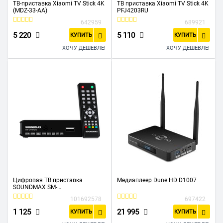
ТВ-приставка Xiaomi TV Stick 4K
ТВ приставка Xiaomi TV Stick 4K
(MDZ-33-AA)
PFJ4203RU
642959
689921
5 220
5 110
КУПИТЬ
КУПИТЬ
ХОЧУ ДЕШЕВЛЕ!
ХОЧУ ДЕШЕВЛЕ!
Цифровая ТВ приставка
Медиаплеер Dune HD D1007
SOUNDMAX SM-
DVBT270(черный)
101692578
697422
1 125
21 995
КУПИТЬ
КУПИТЬ