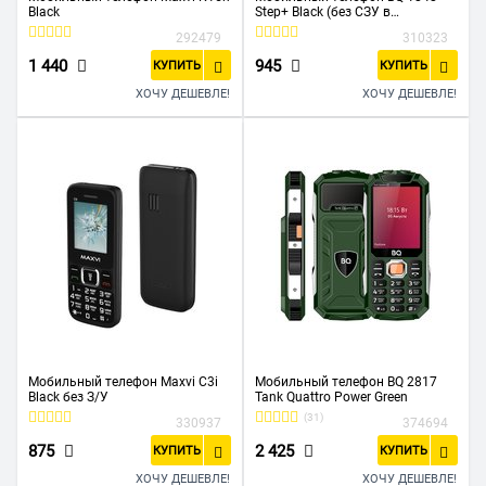
Black
Step+ Black (без СЗУ в
комплекте)
292479
310323
1 440
945
КУПИТЬ
КУПИТЬ
ХОЧУ ДЕШЕВЛЕ!
ХОЧУ ДЕШЕВЛЕ!
Мобильный телефон Maxvi C3i
Мобильный телефон BQ 2817
Black без З/У
Tank Quattro Power Green
(31)
330937
374694
875
2 425
КУПИТЬ
КУПИТЬ
ХОЧУ ДЕШЕВЛЕ!
ХОЧУ ДЕШЕВЛЕ!