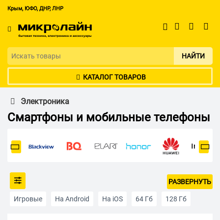
Крым, ЮФО, ДНР, ЛНР
НАЙТИ
КАТАЛОГ ТОВАРОВ
Электроника
Смартфоны и мобильные телефоны
РАЗВЕРНУТЬ
Игровые
На Android
На iOS
64 Гб
128 Гб
256 Гб
512 Гб
Apple iPhone
2 SIM