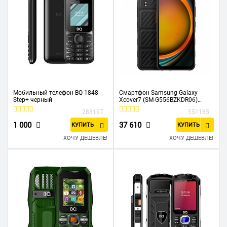
Мобильный телефон BQ 1848
Смартфон Samsung Galaxy
Step+ черный
Xcover7 (SM-G556BZKDR06)
6+128GB, черный
288197
551185
1 000
37 610
КУПИТЬ
КУПИТЬ
ХОЧУ ДЕШЕВЛЕ!
ХОЧУ ДЕШЕВЛЕ!