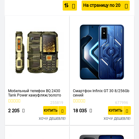
На страницу по 20
С большим экраном
4G (LTE)
5G
С GPS
С NFC
Недорогие
До 10 000 р
До 15 000 р
Черные
С защитой от пыли и влаги
Bluetooth
Full HD
BQ
Infinix
Itel
Realme
Samsung
TECNO
Xiaomi
Мобильный телефон BQ 2430
Смартфон Infinix GT 30 8/256Gb
Tank Power камуфляж/золото
синий
255819
677996
2 205
18 035
КУПИТЬ
КУПИТЬ
ХОЧУ ДЕШЕВЛЕ!
ХОЧУ ДЕШЕВЛЕ!