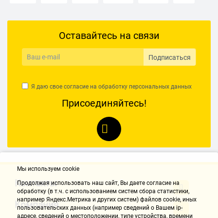
4 ядра
6 ядер
8 ядер
1 ГБ ОЗУ
2 ГБ ОЗУ
Оставайтесь на связи
3 ГБ ОЗУ
4 ГБ ОЗУ
6 ГБ ОЗУ
8 ГБ ОЗУ
12 ГБ ОЗУ
Игровые смартфоны
Женские телефоны
Подписаться
Мужские телефоны
Смартфоны для детей и подростков
Я даю свое согласие на обработку
персональных данных
Телефоны для пожилых людей
Присоединяйтесь!
Телефоны с большим экраном
Маленькие смартфоны
Смартфоны на iOS
Смартфоны на Android
До 5 000 р
до 10000
до 15000
Смартфоны до 20 000 р
Мы используем cookie
Смартфоны до 25 000 р
Смартфоны до 40 000 р
Контакты
Продолжая использовать наш cайт, Вы даете согласие на
Смартфоны до 50 000 р
Влагозащитный
с WI-FI
обработку (в т.ч. с использованием систем сбора статистики,
например Яндекс.Метрика и других систем) файлов cookie, иных
Компания
пользовательских данных (например сведений о Вашем ip-
С GPS
С NFC
Смартфоны с поддержкой сетей 5G
адресе, сведений о местоположении, типе устройства, времени