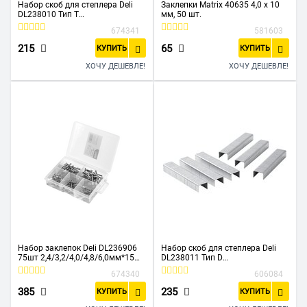
Набор скоб для степлера Deli
Заклепки Matrix 40635 4,0 х 10
DL238010 Тип T
мм, 50 шт.
10х2х1,2мм*2000шт нерж
674341
581603
215
65
КУПИТЬ
КУПИТЬ
ХОЧУ ДЕШЕВЛЕ!
ХОЧУ ДЕШЕВЛЕ!
Набор заклепок Deli DL236906
Набор скоб для степлера Deli
75шт 2,4/3,2/4,0/4,8/6,0мм*15шт
DL238011 Тип D
пластиковый кейс
8х11,2х1,2мм*2000штнерж
674340
606084
385
235
КУПИТЬ
КУПИТЬ