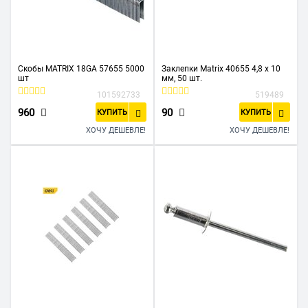
Скобы MATRIX 18GA 57655 5000
Заклепки Matrix 40655 4,8 х 10
шт
мм, 50 шт.
101592733
519489
960
90
КУПИТЬ
КУПИТЬ
ХОЧУ ДЕШЕВЛЕ!
ХОЧУ ДЕШЕВЛЕ!