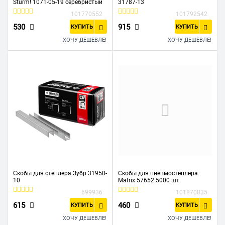
Sturm! 1071-05-19 серебристый
31787-13
101770552
101792542
530
915
КУПИТЬ
КУПИТЬ
ХОЧУ ДЕШЕВЛЕ!
ХОЧУ ДЕШЕВЛЕ!
Скобы для степлера Зубр 31950-
Скобы для пневмостеплера
10
Matrix 57652 5000 шт
699936
101870835
615
460
КУПИТЬ
КУПИТЬ
ХОЧУ ДЕШЕВЛЕ!
ХОЧУ ДЕШЕВЛЕ!