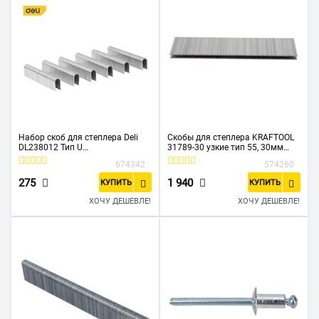
Набор скоб для степлера Deli
Скобы для степлера KRAFTOOL
DL238012 Тип U
31789-30 узкие тип 55, 30мм
12х6,3х1,2мм*2000шт нерж
5000шт
674342
574260
275
1 940
КУПИТЬ
КУПИТЬ
ХОЧУ ДЕШЕВЛЕ!
ХОЧУ ДЕШЕВЛЕ!