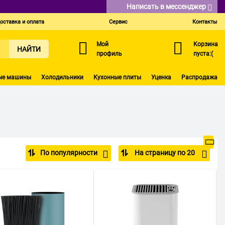
Написать в мессенджер
оставка и оплата
Сервис
Контакты
Мой
Корзина
НАЙТИ
профиль
пуста:(
ые машины
Холодильники
Кухонные плиты
Уценка
Распродажа
По популярности
На страницу по 20