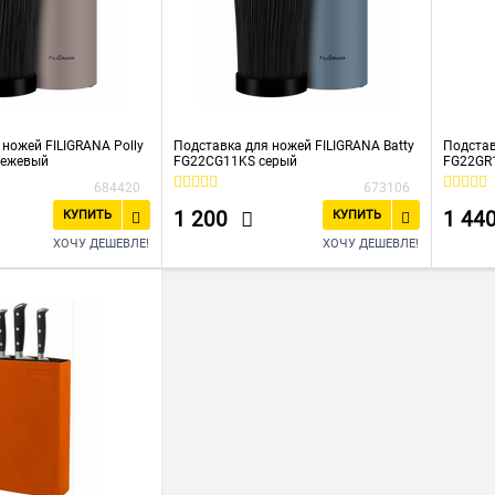
ножей FILIGRANA Polly
Подставка для ножей FILIGRANA Batty
Подстав
бежевый
FG22CG11KS серый
FG22GR
684420
673106
1 200
1 44
КУПИТЬ
КУПИТЬ
ХОЧУ ДЕШЕВЛЕ!
ХОЧУ ДЕШЕВЛЕ!