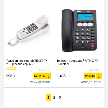
Телефон проводной TEXET TX-
Телефон проводной RITMIX RT-
219 (светло-серый)
550 black
544703
631169
995
1 485
КУПИТЬ
КУПИТЬ
ХОЧУ ДЕШЕВЛЕ!
ХОЧУ ДЕШЕВЛЕ!
1
2
3