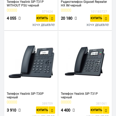
Телефон Yealink SIP-T31P
Радиотелефон Gigaset Repeater
WITHOUT PSU черный
HX IM черный
571624
101183727
4 055
20 180
КУПИТЬ
КУПИТЬ
ХОЧУ ДЕШЕВЛЕ!
ХОЧУ ДЕШЕВЛЕ!
Телефон Yealink SIP-T30P
Телефон Yealink SIP-T31P
черный
черный
389709
381061
3 910
4 400
КУПИТЬ
КУПИТЬ