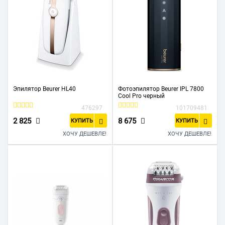
Эпилятор Beurer HL40
Фотоэпилятор Beurer IPL 7800
Cool Pro черный
476297
101709481
2 825
8 675
КУПИТЬ
КУПИТЬ
ХОЧУ ДЕШЕВЛЕ!
ХОЧУ ДЕШЕВЛЕ!