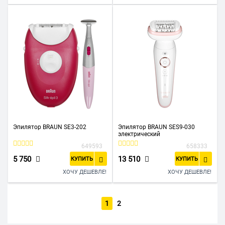
Эпилятор BRAUN SE3-202
Эпилятор BRAUN SES9-030
электрический
649593
658333
5 750
13 510
КУПИТЬ
КУПИТЬ
ХОЧУ ДЕШЕВЛЕ!
ХОЧУ ДЕШЕВЛЕ!
1
2