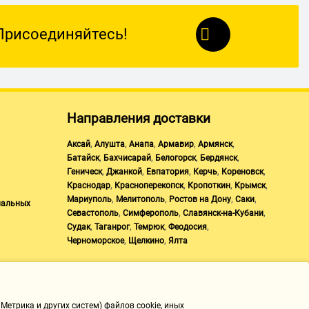
Присоединяйтесь!
Направления доставки
,
,
,
,
,
Аксай
Алушта
Анапа
Армавир
Армянск
,
,
,
,
Батайск
Бахчисарай
Белогорск
Бердянск
,
,
,
,
,
Геническ
Джанкой
Евпатория
Керчь
Кореновск
,
,
,
,
Краснодар
Красноперекопск
Кропоткин
Крымск
,
,
,
,
Мариуполь
Мелитополь
Ростов на Дону
Саки
нальных
,
,
,
Севастополь
Симферополь
Славянск-на-Кубани
,
,
,
,
Судак
Таганрог
Темрюк
Феодосия
,
,
Черноморское
Щелкино
Ялта
Метрика и других систем) файлов cookie, иных