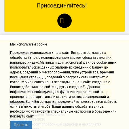
Присоединяйтесь!
Мы используем cookie
Контакты
Продолжая использовать наш cайт, Вы даете согласие на
обработку (в т.ч. с использованием систем сбора статистики,
например Яндекс.Метрика и других систем) файлов cookie, иных
Компания
пользовательских данных (например сведений о Вашем ip-
адресе, сведений о местоположении, типе устройства, времени
Информация
посещения страницы, сведений о ресурсах сети Интернет, с
которых были совершены переходы на наш сайт, сведения о
Ваших действиях на сайте и других сведений). Данная
Направления доставки
информация необходима для функционирования сайта,
проведения ретаргетинга и статистических исследований и
обзоров. Если Вы согласны, продолжайте пользоваться сайтом,
если Вы не хотите, чтобы Ваши данные обрабатывались,
необходимо установить специальные настройки в браузере или
Все права защищены "Микролайн"
покинуть сайт.
Copyright © 2002-2026
Информация носит справочный характер и не является
Принять