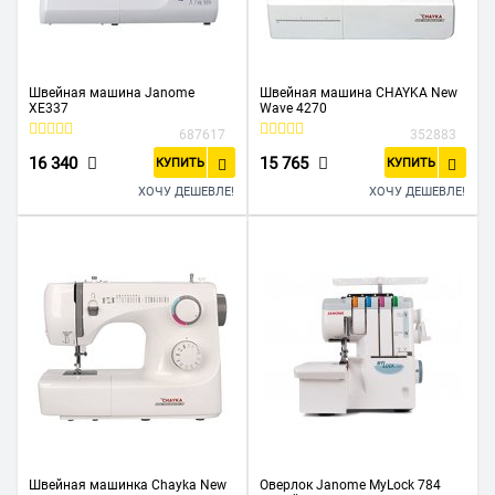
Швейная машина Janome
Швейная машина CHAYKA New
XE337
Wave 4270
687617
352883
16 340
15 765
КУПИТЬ
КУПИТЬ
ХОЧУ ДЕШЕВЛЕ!
ХОЧУ ДЕШЕВЛЕ!
Швейная машинка Chayka New
Оверлок Janome MyLock 784