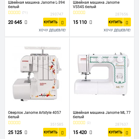
Швейная машина Janome L-394
Швейная машина Janome
белый
VS54S белый
(71)
293747
287656
20 645
15 110
КУПИТЬ
КУПИТЬ
ХОЧУ ДЕШЕВЛЕ!
ХОЧУ ДЕШЕВЛЕ!
Оверлок Janome Artstyle 4057
Швейная машина Janome ML 77
белый
белый
(2)
351585
287637
25 125
15 420
КУПИТЬ
КУПИТЬ