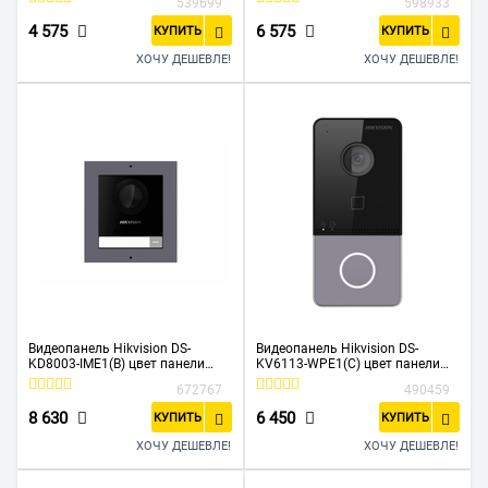
539699
598933
панели серебристый
4 575
6 575
КУПИТЬ
КУПИТЬ
ХОЧУ ДЕШЕВЛЕ!
ХОЧУ ДЕШЕВЛЕ!
Видеопанель Hikvision DS-
Видеопанель Hikvision DS-
KD8003-IME1(B) цвет панели
KV6113-WPE1(C) цвет панели
черный
черный
672767
490459
8 630
6 450
КУПИТЬ
КУПИТЬ
ХОЧУ ДЕШЕВЛЕ!
ХОЧУ ДЕШЕВЛЕ!