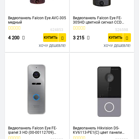
Видеопанель Falcon Eye AVC-305
Видеопанель Falcon Eye FE-
медный
305HD цветной сигнал CCD
графит
624853
526598
4 200
3 215
КУПИТЬ
КУПИТЬ
ХОЧУ ДЕШЕВЛЕ!
ХОЧУ ДЕШЕВЛЕ!
Видеопанель Falcon Eye FE-
Видеопанель Hikvision DS-
ipanel 3 HD (00-00112709)
KV6113-PE1(C) цвет панели
цветной сигнал CMOS цвет
черный