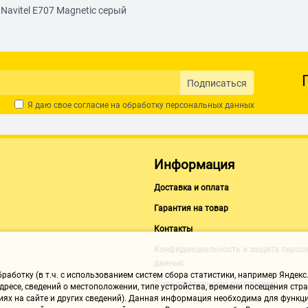
Navitel E707 Magnetic серый
Подписаться
Я даю свое согласие на обработку
персональных данных
Информация
Доставка и оплата
Гарантия на товар
Контакты
Конфиденциальность и защита персо
данных
аботку (в т.ч. с использованием систем сбора статистики, например Яндекс.
Пользовательское соглашение
ресе, сведений о местоположении, типе устройства, времени посещения стран
иях на сайте и других сведений). Данная информация необходима для функци