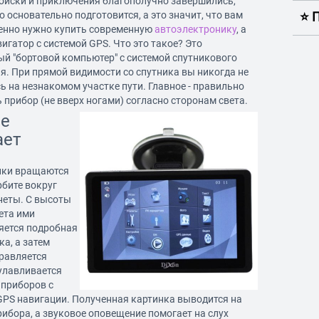
поиски и приключения благополучно завершились,
 основательно подготовится, а это значит, что вам
⭐️
енно нужно купить современную
автоэлектронику
, а
игатор с системой GPS. Что это такое? Это
й "бортовой компьютер" с системой спутникового
. При прямой видимости со спутника вы никогда не
ь на незнакомом участке пути. Главное - правильно
 прибор (не вверх ногами) согласно сторонам света.
се
ает
ики вращаются
рбите вокруг
неты. С высоты
ета ими
яется подробная
а, а затем
правляется
улавливается
 приборов с
GPS навигации. Полученная картинка выводится на
ибора, а звуковое оповещение помогает на слух