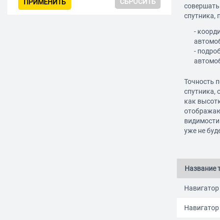
СБРОСИТЬ
ПРИМЕНИТЬ
совершать 
спутника,
- коорд
автомоб
- подро
автомо
Точность п
спутника, 
как высотк
отображают
видимости
уже не буд
Название 
Навигатор 
Навигатор 