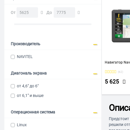
От
До
Производитель
NAVITEL
Навигатор Navi
(62)
Диагональ экрана
5 625
от 4,6" до 6"
от 6,1" и выше
Опис
Операционная система
Предстоит 
решили от
Linux