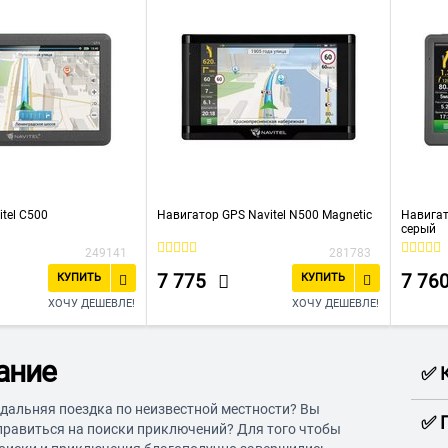
tel C500
Навигатор GPS Navitel N500 Magnetic
Навигат
серый
249141
281783
7 775
7 76
КУПИТЬ
КУПИТЬ
ХОЧУ ДЕШЕВЛЕ!
ХОЧУ ДЕШЕВЛЕ!
ание
✅ 
дальняя поездка по неизвестной местности? Вы
✅ 
правиться на поиски приключений? Для того чтобы