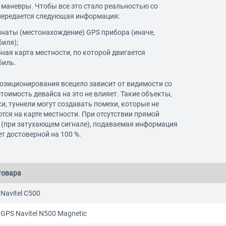
маневры. Чтобы все это стало реальностью со
 передается следующая информация:
инаты (местонахождение) GPS прибора (иначе,
иля);
бная карта местности, по которой двигается
биль.
озиционирования всецело зависит от видимости со
стоимость девайса на это не влияет. Такие объекты,
и, туннели могут создавать помехи, которые не
ся на карте местности. При отсутствии прямой
 (при затухающем сигнале), подаваемая информация
ет достоверной на 100 %.
товара
Navitel C500
GPS Navitel N500 Magnetic