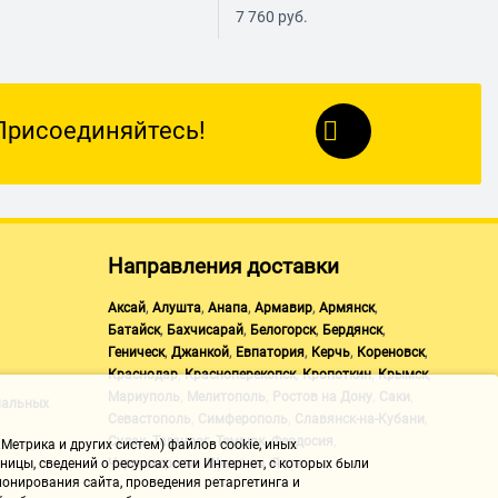
7 760
руб.
Присоединяйтесь!
Направления доставки
,
,
,
,
,
Аксай
Алушта
Анапа
Армавир
Армянск
,
,
,
,
Батайск
Бахчисарай
Белогорск
Бердянск
,
,
,
,
,
Геническ
Джанкой
Евпатория
Керчь
Кореновск
,
,
,
,
Краснодар
Красноперекопск
Кропоткин
Крымск
,
,
,
,
Мариуполь
Мелитополь
Ростов на Дону
Саки
нальных
,
,
,
Севастополь
Симферополь
Славянск-на-Кубани
,
,
,
,
Судак
Таганрог
Темрюк
Феодосия
Метрика и других систем) файлов cookie, иных
,
,
ицы, сведений о ресурсах сети Интернет, с которых были
Черноморское
Щелкино
Ялта
онирования сайта, проведения ретаргетинга и