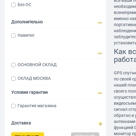
все ваши 
Без ОС
необходимо
всенепрем
именно нав
Дополнительно
портативны
наблюдения
Навител
заблудитес
установить
Как в
работ
ОСНОВНОЙ СКЛАД
GPS спутн
СКЛАД МОСКВА
по своей о
нашей пла
своего пол
Условия гарантии
осуществл
видеосъемк
Гарантия магазина
сигнал от
обратно и 
антеннами
Доставка
функцией 
монитор пр