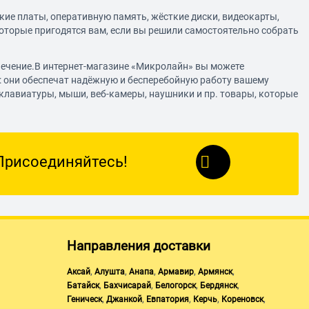
кие платы, оперативную память, жёсткие диски, видеокарты,
оторые пригодятся вам, если вы решили самостоятельно собрать
спечение.В интернет-магазине «Микролайн» вы можете
 они обеспечат надёжную и бесперебойную работу вашему
 клавиатуры, мыши, веб-камеры, наушники и пр. товары, которые
Присоединяйтесь!
Направления доставки
,
,
,
,
,
Аксай
Алушта
Анапа
Армавир
Армянск
,
,
,
,
Батайск
Бахчисарай
Белогорск
Бердянск
,
,
,
,
,
Геническ
Джанкой
Евпатория
Керчь
Кореновск