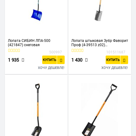
Лопата СИБИН ЛПА-500
Лопата штыковая Зубр Фаворит
(421847) снеговая
Проф (4-39513 z02)
прямоугольная деревянный
500997
101511687
черенок с рукояткой
1 935
1 430
КУПИТЬ
КУПИТЬ
ХОЧУ ДЕШЕВЛЕ!
ХОЧУ ДЕШЕВЛЕ!