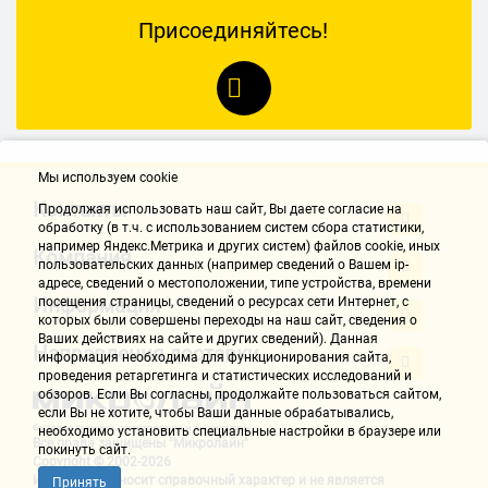
Присоединяйтесь!
Мы используем cookie
Контакты
Продолжая использовать наш cайт, Вы даете согласие на
обработку (в т.ч. с использованием систем сбора статистики,
например Яндекс.Метрика и других систем) файлов cookie, иных
Компания
пользовательских данных (например сведений о Вашем ip-
адресе, сведений о местоположении, типе устройства, времени
Информация
посещения страницы, сведений о ресурсах сети Интернет, с
которых были совершены переходы на наш сайт, сведения о
Ваших действиях на сайте и других сведений). Данная
Направления доставки
информация необходима для функционирования сайта,
проведения ретаргетинга и статистических исследований и
обзоров. Если Вы согласны, продолжайте пользоваться сайтом,
если Вы не хотите, чтобы Ваши данные обрабатывались,
необходимо установить специальные настройки в браузере или
Все права защищены "Микролайн"
покинуть сайт.
Copyright © 2002-2026
Информация носит справочный характер и не является
Принять