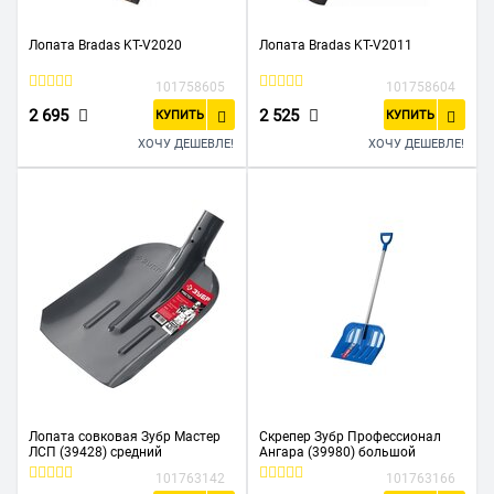
Лопата Bradas KT-V2020
Лопата Bradas KT-V2011
101758605
101758604
2 695
2 525
КУПИТЬ
КУПИТЬ
ХОЧУ ДЕШЕВЛЕ!
ХОЧУ ДЕШЕВЛЕ!
Лопата совковая Зубр Мастер
Скрепер Зубр Профессионал
ЛСП (39428) средний
Ангара (39980) большой
101763142
101763166