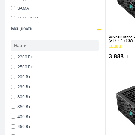
SAMA
1STPLAYER
ACCORD
Мощность
Блок питания 
ACD
(ATX 2.4 750W
Plus, Active PF
ADATA
3 888
2200 Вт
AEROCOOL
2500 Вт
Asus
200 Вт
CHIEFTEC
230 Вт
COOLER MASTER
300 Вт
CORSAIR
350 Вт
Deepcool
400 Вт
Digma
450 Вт
ExeGate