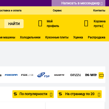
Написать в мессенджер
оставка и оплата
Сервис
Контакты
Мой
Корзина
НАЙТИ
профиль
пуста:(
ые машины
Холодильники
Кухонные плиты
Уценка
Распродажа
По популярности
На страницу по 20