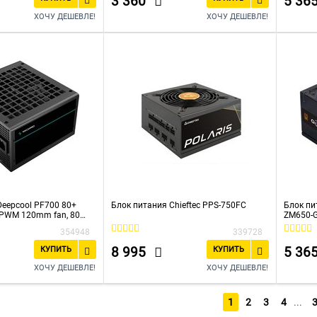
3 360
5 36
ХОЧУ ДЕШЕВЛЕ!
ХОЧУ ДЕШЕВЛЕ!
Deepcool PF700 80+
Блок питания Chieftec PPS-750FC
Блок пи
, PWM 120mm fan, 80
ZM650-G
C) RET
4xSATA,
354948
339728
8 995
5 36
КУПИТЬ
КУПИТЬ
ХОЧУ ДЕШЕВЛЕ!
ХОЧУ ДЕШЕВЛЕ!
1
2
3
4
...