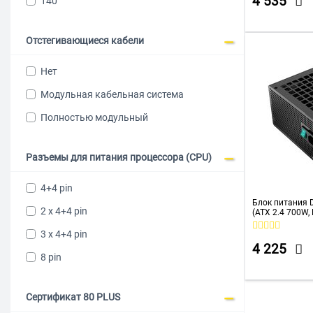
4 535
140
1600 Вт
POWERMAN
1650 Вт
Raijintek
Отстегивающиеся кабели
2000 Вт
Raskat
Нет
2050 Вт
Seasonic
Модульная кабельная система
2800 Вт
SILVERSTONE
Полностью модульный
Super Flower
Thermalright
Разъемы для питания процессора (CPU)
Thermaltake
4+4 pin
XPG
Блок питания 
2 x 4+4 pin
(ATX 2.4 700W
Zalman
Plus, Active PF
3 x 4+4 pin
4 225
8 pin
Сертификат 80 PLUS