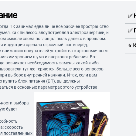
ание
✅ 
огда ПК занимал едва ли не всё рабочее пространство
✅ 
шумел, как пылесос, злоупотреблял электроэнергией, и
ном смысле слова поглощал пыль далеко в прошлом.
я индустрия сделала огромный шаг вперёд,
⭐️
в вниманию покупателей устройства с эргономичным
низким уровнем шума и энергопотребления. Вот
гда возникает необходимость замены какой-либо
льзователи тут же теряются, больше всего вопросов
при выборе внутренней начинки. Итак, если вам
о купить блок питания (БП), вы должны
аться в основных параметрах этого устройства.
ьности выбора
ую будет
собность
а: скорость
я поставленных