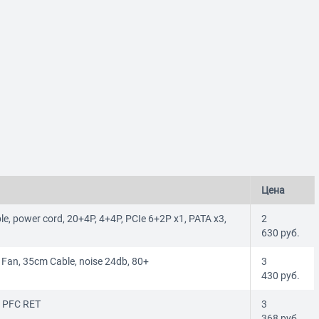
Цена
, power cord, 20+4P, 4+4P, PCIe 6+2P x1, PATA x3,
2
630
руб.
Fan, 35cm Cable, noise 24db, 80+
3
430
руб.
e PFC RET
3
368
руб.