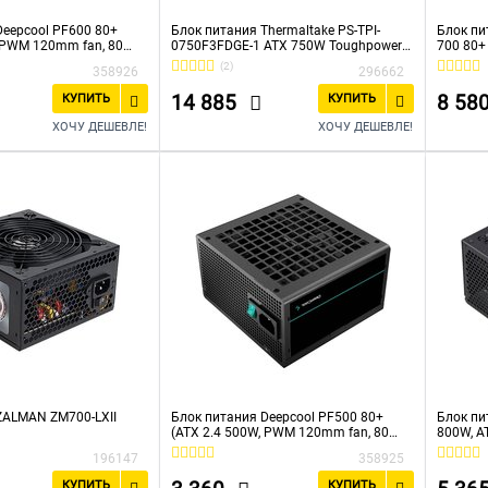
Deepcool PF600 80+
Блок питания Thermaltake PS-TPI-
Блок пи
, PWM 120mm fan, 80
0750F3FDGE-1 ATX 750W Toughpower
700 80+
C) RET
iRGB Plus 80+ gold (24+4+4pin) APFC
120mm f
(2)
358926
296662
140mm fan color LED 9xSata Cab
Manag RTL
14 885
8 58
КУПИТЬ
КУПИТЬ
ХОЧУ ДЕШЕВЛЕ!
ХОЧУ ДЕШЕВЛЕ!
ZALMAN ZM700-LXII
Блок питания Deepcool PF500 80+
Блок пи
(ATX 2.4 500W, PWM 120mm fan, 80
800W, A
Plus, Active PFC) RET
80+ 230V
196147
358925
КУПИТЬ
КУПИТЬ