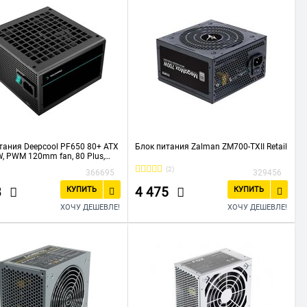
тания Deepcool PF650 80+ ATX
Блок питания Zalman ZM700-TXII Retail
W, PWM 120mm fan, 80 Plus,
PFC RET
(2)
366695
329456
8
4 475
КУПИТЬ
КУПИТЬ
ХОЧУ ДЕШЕВЛЕ!
ХОЧУ ДЕШЕВЛЕ!