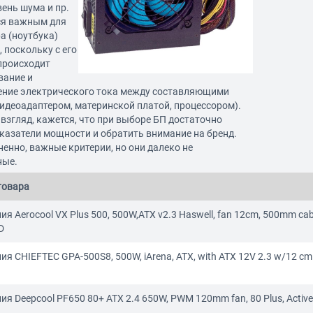
вень шума и пр.
ся важным для
а (ноутбука)
 поскольку с его
роисходит
вание и
ение электрического тока между составляющими
идеоадаптером, материнской платой, процессором).
взгляд, кажется, что при выборе БП достаточно
казатели мощности и обратить внимание на бренд.
ненно, важные критерии, но они далеко не
ные.
товара
я Aerocool VX Plus 500, 500W,ATX v2.3 Haswell, fan 12cm, 500mm cable
D
ия CHIEFTEC GPA-500S8, 500W, iArena, ATX, with ATX 12V 2.3 w/12 cm 
ия Deepcool PF650 80+ ATX 2.4 650W, PWM 120mm fan, 80 Plus, Activ