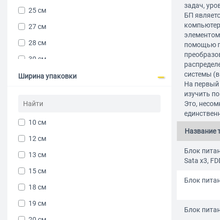
задач, уро
25 см
БП являет
компьютер
27 см
элементом,
28 см
помощью п
преобразо
30 см
распредел
системы (в
30.5 см
Ширина упаковки
На первый 
31 см
изучить по
Это, несом
33 см
единствен
10 см
33.6 см
Название 
12 см
34 см
Блок питани
13 см
36 см
Sata x3, FD
15 см
38 см
Блок питан
18 см
45 см
19 см
54 см
Блок питан
20 см