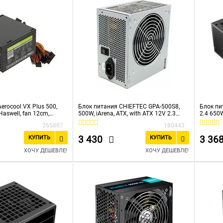
erocool VX Plus 500,
Блок питания CHIEFTEC GPA-500S8,
Блок пи
Haswell, fan 12cm,
500W, iArena, ATX, with ATX 12V 2.3
2.4 650
wer cord, 20+4P, 4+4P,
w/12 cm Fan, 35cm Cable, noise 24db,
Active 
265887
180443
ATA x3, Sata x3, FDD
80+
3 430
3 36
КУПИТЬ
КУПИТЬ
ХОЧУ ДЕШЕВЛЕ!
ХОЧУ ДЕШЕВЛЕ!