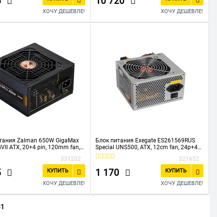
5
10 720
ХОЧУ ДЕШЕВЛЕ!
ХОЧУ ДЕШЕВЛЕ!
тания Zalman 650W GigaMax
Блок питания Exegate ES261569RUS
VII ATX, 20+4 pin, 120mm fan,
Special UNS500, ATX, 12cm fan, 24p+4p,
 Bronze
6/8p PCI-E, 3xSATA, 2xIDE, FDD
331202
321652
5
1 170
КУПИТЬ
КУПИТЬ
ХОЧУ ДЕШЕВЛЕ!
ХОЧУ ДЕШЕВЛЕ!
31