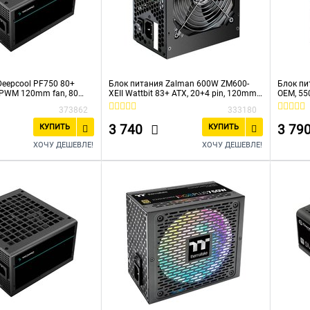
Deepcool PF750 80+
Блок питания Zalman 600W ZM600-
Блок пи
, PWM 120mm fan, 80
XEII Wattbit 83+ ATX, 20+4 pin, 120mm
OEM, 550
C) RET
fan, 4xSATA
12cm
373862
333180
3 740
3 79
КУПИТЬ
КУПИТЬ
ХОЧУ ДЕШЕВЛЕ!
ХОЧУ ДЕШЕВЛЕ!