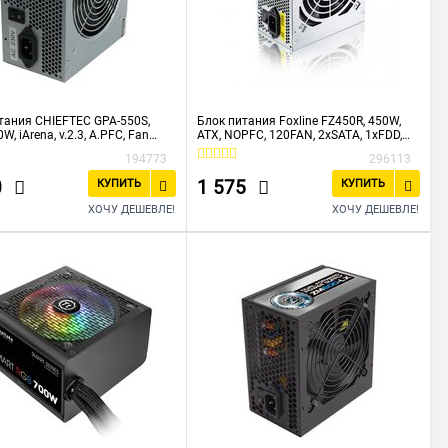
тания CHIEFTEC GPA-550S,
Блок питания Foxline FZ450R, 450W,
W, iArena, v.2.3, A.PFC, Fan
ATX, NOPFC, 120FAN, 2xSATA, 1xFDD,
24+4
194773
296113
0
1 575
КУПИТЬ
КУПИТЬ
ХОЧУ ДЕШЕВЛЕ!
ХОЧУ ДЕШЕВЛЕ!