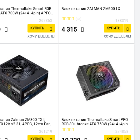
тания Thermaltake Smart RGB
Блок питания ZALMAN ZM600-LX
 ATX 700W (24+4+4pin) APFC
an color LED 6xSata RTL
(23)
267363
188319
0
4 315
КУПИТЬ
КУПИТЬ
ХОЧУ ДЕШЕВЛЕ!
ХОЧУ ДЕШЕВЛЕ!
тания Zalman ZM800-TXII,
Блок питания Thermaltake Smart PRO
TX12V v2.31, APFC, 12cm Fan,
RGB 80+ bronze ATX 750W (24+4+4pin)
 EU, Retail
APFC 140mm fan color LED 9xSata Cab
361219
274858
Manag RTL
КУПИТЬ
КУПИТЬ