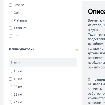
Bronze
Опис
Gold
Platinum
Времена, к
на столе, 
Titanium
в букваль
Техническа
нет
представи
дизайном, 
только ко
Длина упаковки
детали, по
возникает 
необходим
ориентиров
16 см
18 см
От правил
БП напрям
20 см
зависеть
работоспо
23 см
компьютер
24 см
выполнени