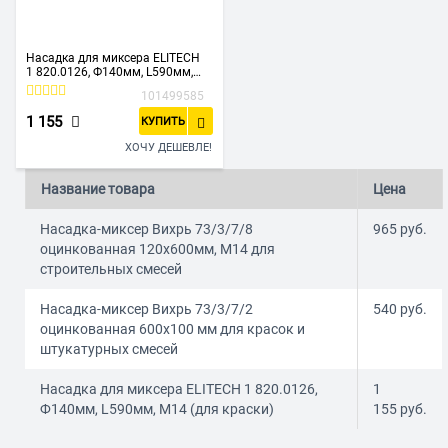
Насадка для миксера ELITECH
1 820.0126, Ф140мм, L590мм,
М14 (для краски)
101499585
1 155
КУПИТЬ
ХОЧУ ДЕШЕВЛЕ!
Название товара
Цена
Насадка-миксер Вихрь 73/3/7/8
965
руб.
оцинкованная 120х600мм, М14 для
строительных смесей
Насадка-миксер Вихрь 73/3/7/2
540
руб.
оцинкованная 600х100 мм для красок и
штукатурных смесей
Насадка для миксера ELITECH 1 820.0126,
1
Ф140мм, L590мм, М14 (для краски)
155
руб.