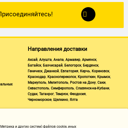
Присоединяйтесь!
Направления доставки
,
,
,
,
,
Аксай
Алушта
Анапа
Армавир
Армянск
,
,
,
,
Батайск
Бахчисарай
Белогорск
Бердянск
,
,
,
,
,
Геническ
Джанкой
Евпатория
Керчь
Кореновск
,
,
,
,
Краснодар
Красноперекопск
Кропоткин
Крымск
,
,
,
,
Мариуполь
Мелитополь
Ростов на Дону
Саки
нальных
,
,
,
Севастополь
Симферополь
Славянск-на-Кубани
,
,
,
,
Судак
Таганрог
Темрюк
Феодосия
,
,
Черноморское
Щелкино
Ялта
Метрика и других систем) файлов cookie, иных