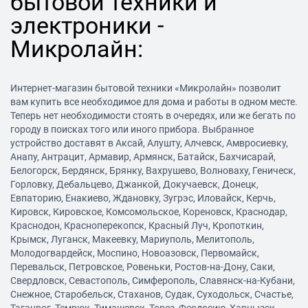
бытовой техники и
электроники -
Микролайн:
Интернет-магазин бытовой техники «Микролайн» позволит
вам купить все необходимое для дома и работы в одном месте.
Теперь нет необходимости стоять в очередях, или же бегать по
городу в поисках того или иного прибора. Выбранное
устройство доставят в Аксай, Алушту, Алчевск, Амвросиевку,
Анапу, Антрацит, Армавир, Армянск, Батайск, Бахчисарай,
Белогорск, Бердянск, Брянку, Вахрушево, Волноваху, Геническ,
Горловку, Дебальцево, Джанкой, Докучаевск, Донецк,
Евпаторию, Енакиево, Ждановку, Зугрэс, Иловайск, Керчь,
Кировск, Кировское, Комсомольское, Кореновск, Краснодар,
Краснодон, Красноперекопск, Красный Луч, Кропоткин,
Крымск, Луганск, Макеевку, Мариуполь, Мелитополь,
Молодогвардейск, Моспино, Новоазовск, Первомайск,
Перевальск, Петровское, Ровеньки, Ростов-на-Дону, Саки,
Свердловск, Севастополь, Симферополь, Славянск-на-Кубани,
Снежное, Старобельск, Стаханов, Судак, Суходольск, Счастье,
Таганрог, Темрюк, Тимашевск, Торез, Феодосию, Харцызск,