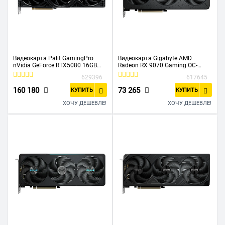
Видеокарта Palit GamingPro
Видеокарта Gigabyte AMD
nVidia GeForce RTX5080 16GB
Radeon RX 9070 Gaming OC-
(NE75080019T2-GB2031A) PCI-E
16GD (GV-R9070Gaming OC-
629396
617645
GDDR7 256b, HDMI DPx3
16GD) PCI-E
160 180
73 265
КУПИТЬ
КУПИТЬ
ХОЧУ ДЕШЕВЛЕ!
ХОЧУ ДЕШЕВЛЕ!