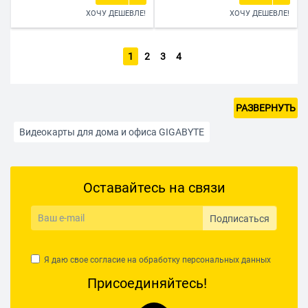
ХОЧУ ДЕШЕВЛЕ!
ХОЧУ ДЕШЕВЛЕ!
1
2
3
4
РАЗВЕРНУТЬ
Видеокарты для дома и офиса GIGABYTE
Видеокарты для игр
Оставайтесь на связи
Видеокарты с активной воздушной системой охлаждения
Видеокарты с типом видеопамяти GDDR6
Подписаться
Видеокарты AFOX
Видеокарты AMD Radeon
Я даю свое согласие на обработку
персональных данных
Видеокарты ASRock
Видеокарты ASUS
Присоединяйтесь!
Видеокарты Colorful
Видеокарты Inno3D