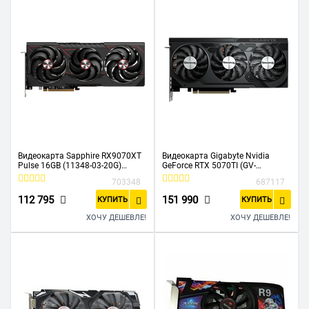
Видеокарта Sapphire RX9070XT
Видеокарта Gigabyte Nvidia
Pulse 16GB (11348-03-20G)
GeForce RTX 5070TI (GV-
GDDR6 256bit 2xDP 2xHDMI 3Fan
N507TWF3OCV2-16GD) 16ГБ
703348
687117
RTL
GDDR7, Ret
112 795
151 990
КУПИТЬ
КУПИТЬ
ХОЧУ ДЕШЕВЛЕ!
ХОЧУ ДЕШЕВЛЕ!