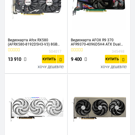
Видеокарта Afox RX580
Видеокарта AFOX R9 370
(AFRX580-8192D5H3-V3) 8GB
AFR9370-4096D5H4 ATX Dual
GDDR5 256Bit HDMI 3xDP RTL
Fan 4GB GDDR5 256bit DVI HDMI
504017
345498
(783446)
DP
13 910
9 400
КУПИТЬ
КУПИТЬ
ХОЧУ ДЕШЕВЛЕ!
ХОЧУ ДЕШЕВЛЕ!