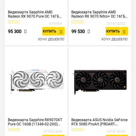
Видеокарта Sapphire AMD
Видеокарта Sapphire AMD
Radeon RX 9070 Pure OC 16ГБ
Radeon RX 9070 Nitro+ OC 16ГБ
(11349-02-20G), GDDR6, OC, Ret
(11349-01-20G), GDDR6, OC, Ret
675569
101814252
95 300
99 530
КУПИТЬ
КУПИТЬ
ХОЧУ ДЕШЕВЛЕ!
ХОЧУ ДЕШЕВЛЕ!
Видеокарта Sapphire RX9070XT
Видеокарта ASUS Nvidia GeForce
Pure OC 16GB (11348-02-20G)
RTX 5080 ProArt (PROART-
GDDR6 256bit 2xDP 2xHDMI 3Fan
RTX5080-O16G) 16ГБ, GDDR7, OC,
101823444
101814249
RTL
Ret