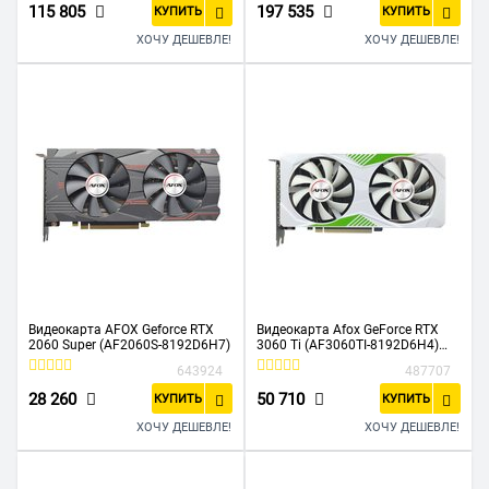
115 805
197 535
КУПИТЬ
КУПИТЬ
ХОЧУ ДЕШЕВЛЕ!
ХОЧУ ДЕШЕВЛЕ!
Видеокарта AFOX Geforce RTX
Видеокарта Afox GeForce RTX
2060 Super (AF2060S-8192D6H7)
3060 Ti (AF3060TI-8192D6H4)
8GB GDDR6 256-bit 8GB GDDR6
643924
487707
256-bit
28 260
50 710
КУПИТЬ
КУПИТЬ
ХОЧУ ДЕШЕВЛЕ!
ХОЧУ ДЕШЕВЛЕ!