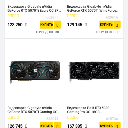
Видеокарта Gigabyte nVidia
Видеокарта Gigabyte nVidia
GeForce RTX 5070Ti Eagle OC SFF
GeForce RTX 5070Ti WindForce
16Gb (GV-N507TEAGLE OC-16GD)
OC SFF 16Gb (GV-N507TWF3OC-
662877
620616
PCI-E
16GD) PCI-E
123 250
129 145
КУПИТЬ
КУПИТЬ
ХОЧУ ДЕШЕВЛЕ!
ХОЧУ ДЕШЕВЛЕ!
Видеокарта Gigabyte nVidia
Видеокарта Palit RTX5080
GeForce RTX 5070Ti Gaming OC
GamingPro OC 16GB
16Gb (GV-N507TGaming OC-
(NE75080S19T2-GB2031A)
638044
625736
16GD) PCI-E
GDDR7 256bit 3xDP HDMI 3Fan
RTL
126 745
167 385
КУПИТЬ
КУПИТЬ