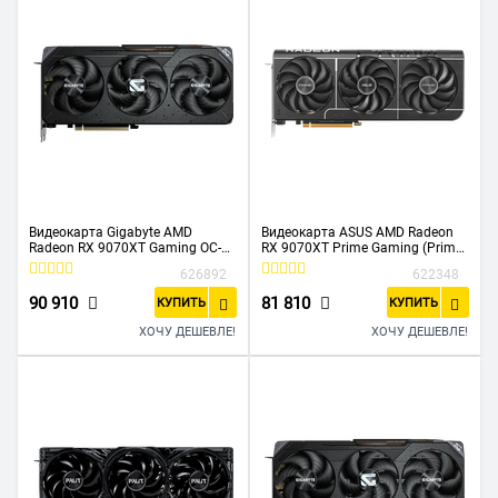
Видеокарта Gigabyte AMD
Видеокарта ASUS AMD Radeon
Radeon RX 9070XT Gaming OC-
RX 9070XT Prime Gaming (Prime-
16GD (GV-R9070XTGaming OC-
RX9070XT-O16G) 16Gb, GDDR6,
626892
622348
16GD) PCI-E
OC, Ret
90 910
81 810
КУПИТЬ
КУПИТЬ
ХОЧУ ДЕШЕВЛЕ!
ХОЧУ ДЕШЕВЛЕ!