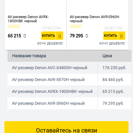
AV-ресивер Denon AVRX-
AV-ресивер Denon AVR-S960H
1800HBK черный
черный
101821704
101821702
65 215
79 295
КУПИТЬ
КУПИТЬ
ХОЧУ ДЕШЕВЛЕ!
ХОЧУ ДЕШЕВЛЕ!
Название товара
Цена
AV-ресивер Denon AVC-X4800H черный
176 230
руб.
AV-ресивер Denon AVR-S970H черный
84 460
руб.
AV-ресивер Denon AVRX-1800HBK черный
65 215
руб.
AV-ресивер Denon AVR-S960H черный
79 295
руб.
Оставайтесь на связи