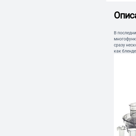
Опис
В последни
многофунк
сразу нес
как бленд