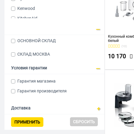
Kenwood
KitchenAid
Kitfort
Кухонный ком
MOULINEX
ОСНОВНОЙ СКЛАД
белый
(10)
Philips
СКЛАД МОСКВА
10 170
Profi Cook
Rondell
Условия гарантии
Tefal
Гарантия магазина
Vitek
Гарантия производителя
Доставка
СБРОСИТЬ
ПРИМЕНИТЬ