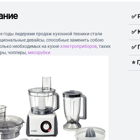
ание
✅ 
✅ 
е годы лидерами продаж кухонной техники стали
циональные девайсы, способные заменить собою
колько необходимых на кухне
электроприборов
, таких
✅ 
еры, чопперы,
мясорубки
⭐️ 