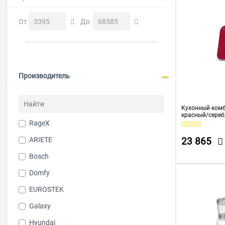
От
До
Производитель
Кухонный ком
красный/сере
RageX
ARIETE
23 865
Bosch
Domfy
EUROSTEK
Galaxy
Hyundai