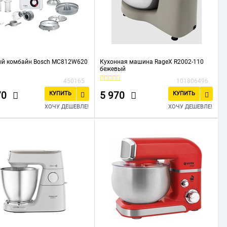
ый комбайн Bosch MC812W620
Кухонная машина RageX R2002-110
бежевый
450165
101806496
70
5 970
КУПИТЬ
КУПИТЬ
ХОЧУ ДЕШЕВЛЕ!
ХОЧУ ДЕШЕВЛЕ!