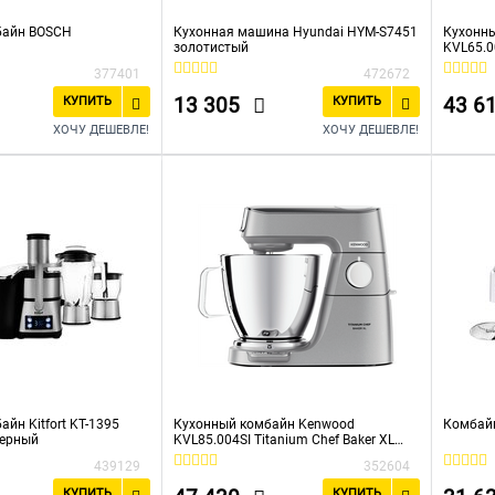
байн BOSCH
Кухонная машина Hyundai HYM-S7451
Кухонн
золотистый
KVL65.
377401
472672
13 305
43 6
КУПИТЬ
КУПИТЬ
ХОЧУ ДЕШЕВЛЕ!
ХОЧУ ДЕШЕВЛЕ!
йн Kitfort KT-1395
Кухонный комбайн Kenwood
Комбай
черный
KVL85.004SI Titanium Chef Baker XL
серебристый
439129
352604
КУПИТЬ
КУПИТЬ