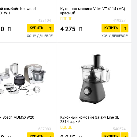
ый комбайн Kenwood
Кухонная машина Vitek VT-4114 (MC)
001WH
красный
429104
419227
10
4 275
КУПИТЬ
КУПИТЬ
ХОЧУ ДЕШЕВЛЕ!
ХОЧУ ДЕШЕВЛЕ!
н Bosch MUM5XW20
Кухонный комбайн Galaxy Line GL
2314 серый
637083
540574
КУПИТЬ
КУПИТЬ