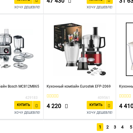
47 430
31 6
ХОЧУ ДЕШЕВЛЕ!
ХОЧУ ДЕШЕВЛЕ!
байн Bosch MC812M865
Кухонный комбайн Eurostek EFP-2069
Кухонны
429183
409561
4 220
4 41
КУПИТЬ
КУПИТЬ
ХОЧУ ДЕШЕВЛЕ!
ХОЧУ ДЕШЕВЛЕ!
1
2
3
4
5