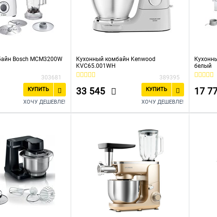
байн Bosch MCM3200W
Кухонный комбайн Kenwood
Кухонн
KVC65.001WH
белый
303681
389395
33 545
17 7
КУПИТЬ
КУПИТЬ
ХОЧУ ДЕШЕВЛЕ!
ХОЧУ ДЕШЕВЛЕ!