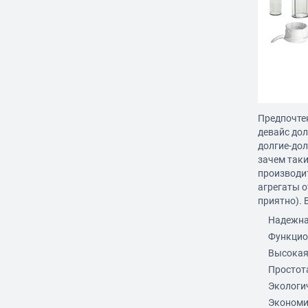
Предпочте
девайс до
долгие-дол
зачем так
производит
агрегаты о
приятно). 
Надежна
Функцио
Высокая
Простот
Экологи
Экономи