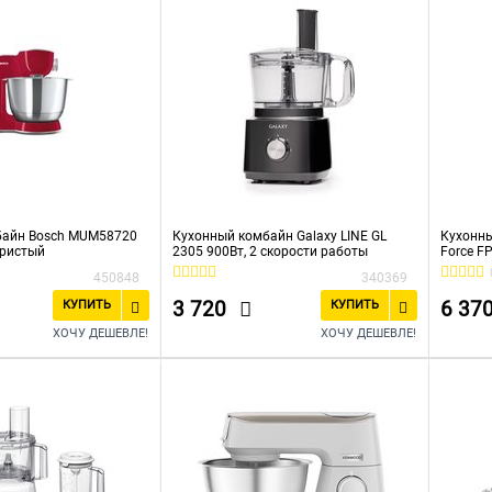
байн Bosch MUM58720
Кухонный комбайн Galaxy LINE GL
Кухонны
бристый
2305 900Вт, 2 скорости работы
Force F
450848
340369
3 720
6 37
КУПИТЬ
КУПИТЬ
ХОЧУ ДЕШЕВЛЕ!
ХОЧУ ДЕШЕВЛЕ!