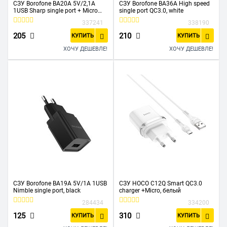
СЗУ Borofone BA20A 5V/2,1A
СЗУ Borofone BA36A High speed
1USB Sharp single port + Micro
single port QC3.0, white
cable, white
337241
338190
205
210
КУПИТЬ
КУПИТЬ
ХОЧУ ДЕШЕВЛЕ!
ХОЧУ ДЕШЕВЛЕ!
СЗУ Borofone BA19A 5V/1A 1USB
СЗУ HOCO C12Q Smart QC3.0
Nimble single port, black
charger +Micro, белый
284434
334200
125
310
КУПИТЬ
КУПИТЬ