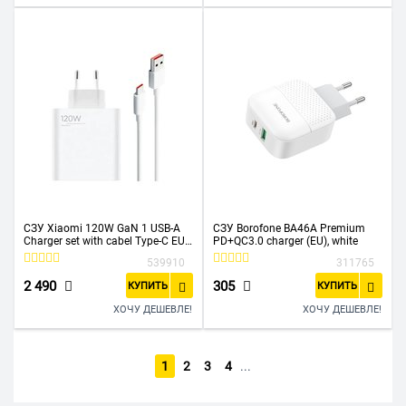
СЗУ Xiaomi 120W GaN 1 USB-A
СЗУ Borofone BA46A Premium
Charger set with cabel Type-C EU
PD+QC3.0 charger (EU), white
(MDY-13-EE)
539910
311765
2 490
305
КУПИТЬ
КУПИТЬ
ХОЧУ ДЕШЕВЛЕ!
ХОЧУ ДЕШЕВЛЕ!
1
2
3
4
...