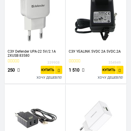
СЗУ Defender UPA-22 5V/2.1A
СЗУ YEALINK 5VDC 2A 5VDC.2A
2XUSB 83580
339908
354949
250
1 510
КУПИТЬ
КУПИТЬ
ХОЧУ ДЕШЕВЛЕ!
ХОЧУ ДЕШЕВЛЕ!