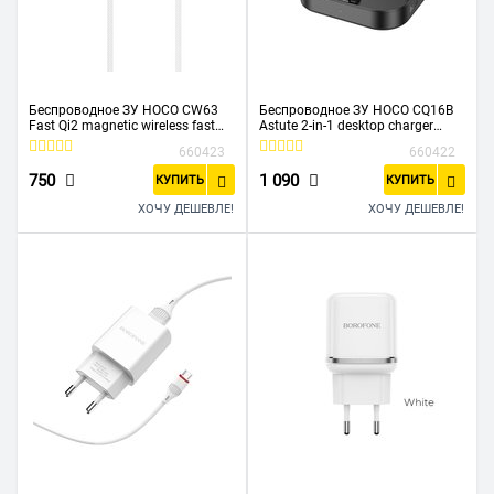
Беспроводное ЗУ HOCO CW63
Беспроводное ЗУ HOCO CQ16B
Fast Qi2 magnetic wireless fast
Astute 2-in-1 desktop charger
charger белый
черный
660423
660422
750
1 090
КУПИТЬ
КУПИТЬ
ХОЧУ ДЕШЕВЛЕ!
ХОЧУ ДЕШЕВЛЕ!