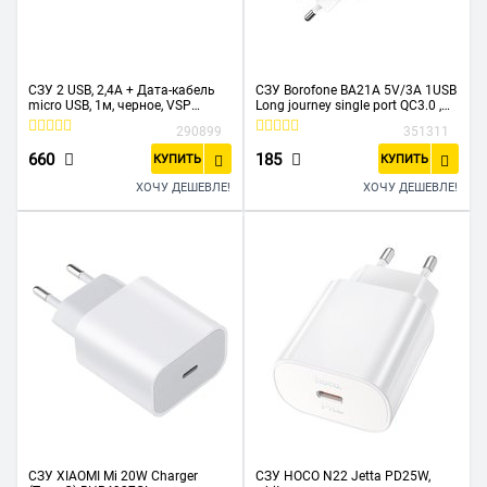
СЗУ 2 USB, 2,4A + Дата-кабель
СЗУ Borofone BA21A 5V/3A 1USB
micro USB, 1м, черное, VSP
Long journey single port QC3.0 ,
(BoraSCO)
white
290899
351311
660
185
КУПИТЬ
КУПИТЬ
ХОЧУ ДЕШЕВЛЕ!
ХОЧУ ДЕШЕВЛЕ!
СЗУ XIAOMI Mi 20W Charger
СЗУ HOCO N22 Jetta PD25W,