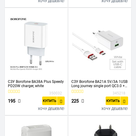
ХОЧУ ДЕШЕВЛЕ!
ХОЧУ ДЕШЕВЛЕ!
СЗУ Borofone BA38A Plus Speedy
СЗУ Borofone BA21A 5V/3A 1USB
PD20W charger, white
Long journey single port QC3.0 +
Type-C cable, white
350032
345218
195
225
КУПИТЬ
КУПИТЬ
ХОЧУ ДЕШЕВЛЕ!
ХОЧУ ДЕШЕВЛЕ!