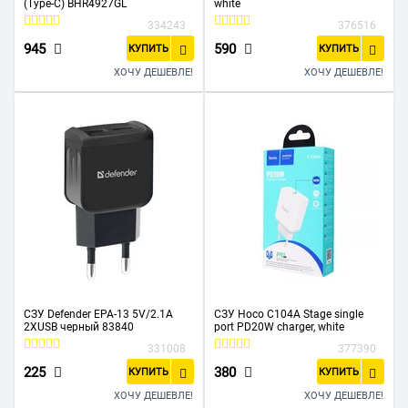
(Type-C) BHR4927GL
white
334243
376516
945
590
КУПИТЬ
КУПИТЬ
ХОЧУ ДЕШЕВЛЕ!
ХОЧУ ДЕШЕВЛЕ!
СЗУ Defender EPA-13 5V/2.1A
СЗУ Hoco C104A Stage single
2XUSB черный 83840
port PD20W charger, white
331008
377390
225
380
КУПИТЬ
КУПИТЬ
ХОЧУ ДЕШЕВЛЕ!
ХОЧУ ДЕШЕВЛЕ!