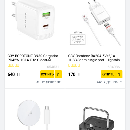
СЗУ BOROFONE BN30 Cargador
СЗУ Borofone BA20A 5V/2,1A
PD45W 1C1A C to C белый
1USB Sharp single port + lightning
cable, white
654631
684086
640
170
КУПИТЬ
КУПИТЬ
ХОЧУ ДЕШЕВЛЕ!
ХОЧУ ДЕШЕВЛЕ!