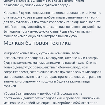
своим запросам. Больше у вас в семье не возникнет
разногласий, связанных с грязной посудой.
Королевой кухни, непременно является газовая плита! Именно
она несколько раз в день требует нашего внимания и участия
для приготовления поистине королевских блюд! Так выберите
себе "королеву" достойную восхищения, оснащенную удобным
функционалом и имеющую стильный дизайн, как нельзя
лучше вписывающийся в интерьер вашей кухни.
Мелкая бытовая техника
Микроволновые печи
,
кухонные комбайны
, весы,
всевозможные блендеры и мясорубки, хлебопечки и тостеры
будут незаменимыми помощниками на вашей кухне. Они не
только доведут до совершенства любимое блюдо, но и
сократят время, затраченное на его приготовление! Благодаря
микроволновым печам и тостерам приготовление завтрака не
займет много времени - продукты будут свежими, пища
горячей.
Уборка без пылесоса – не уборка! Это доказано на
протяжении долгих лет исследований и проверок. Циклонные,
мешковые, с колбой, моющие – выбирайте любой агрегат по