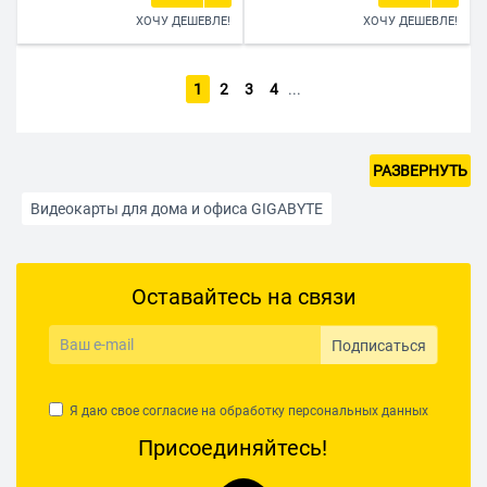
ХОЧУ ДЕШЕВЛЕ!
ХОЧУ ДЕШЕВЛЕ!
1
2
3
4
...
РАЗВЕРНУТЬ
Видеокарты для дома и офиса GIGABYTE
Видеокарты для игр
Оставайтесь на связи
Видеокарты с активной воздушной системой охлаждения
Видеокарты с типом видеопамяти GDDR6
Подписаться
Видеокарты AFOX
Видеокарты AMD Radeon
Я даю свое согласие на обработку
персональных данных
Видеокарты ASRock
Видеокарты ASUS
Присоединяйтесь!
Видеокарты Colorful
Видеокарты Inno3D