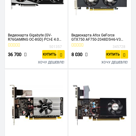
Видеокарта Gigabyte (GV-
Видеокарта Afox GeForce
R76GAMING OC-8GD) PCI-E 4.0
GTX750 AF750-2048D5H6-V3
AMD Radeon RX 7600 8192Mb
2GB GDDR5 128BIT DVI HDMI VGA
501357
345728
128 GDDR6 2355/18000 HDMIx2
ATX SINGLE FAN
DPx2 HDCP Ret
36 700
8 030
КУПИТЬ
КУПИТЬ
ХОЧУ ДЕШЕВЛЕ!
ХОЧУ ДЕШЕВЛЕ!