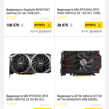
Видеокарта Gigabyte RX9070XT
Видеокарта MSI RTX3060 (RTX
Gaming OC Ice 16GB (GV-
3060 VENTUS 2X 12G OC) 12GB
R907XGAMINGOCICE-16GD)
GDDR6
678686
372213
GDDR6 256bit 2xDP 2xHDMI 3Fan
RTL
108 570
38 875
КУПИТЬ
КУПИТЬ
ХОЧУ ДЕШЕВЛЕ!
ХОЧУ ДЕШЕВЛЕ!
Видеокарта MSI RTX3050 (RTX
Видеокарта AFOX Geforce GT730
3050 VENTUS 2X XS 8G OC)
AF730-4096D5H5 4GB GDDR5
PCIE16 8GB GDDR6
128Bit DVI HDMI VGA ATX Single
469357
346399
Fan