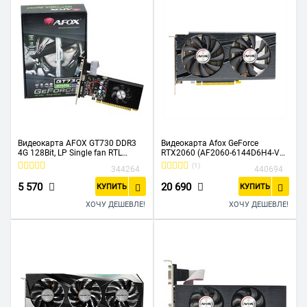
Видеокарта AFOX GT730 DDR3
Видеокарта Afox GeForce
4G 128Bit, LP Single fan RTL
RTX2060 (AF2060-6144D6H4-V2)
AF730-4096D3L6
6GB GDDR6 192BIT DP DVI HDMI
(1)
344264
440694
ATX Dual Fan Retail Pack
5 570
20 690
КУПИТЬ
КУПИТЬ
ХОЧУ ДЕШЕВЛЕ!
ХОЧУ ДЕШЕВЛЕ!