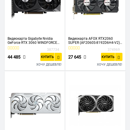
Видеокарта Gigabyte Nvidia
Видеокарта AFOX RTX2060
GeForce RTX 3060 WINDFORCE
SUPER (AF2060S-8192D6H4-V2)
OC (GV-N3060WF2OC-12GD)
8GB GAMING GDDR6 256Bit ATX
387734
374969
12288Mb PCI-E 4.0 192 GDDR6
Dual Fan
1792/15000 HDMIx2 DPx2 HDCP
44 485
27 645
КУПИТЬ
КУПИТЬ
Ret
ХОЧУ ДЕШЕВЛЕ!
ХОЧУ ДЕШЕВЛЕ!