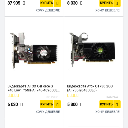
37 905
8 030
КУПИТЬ
КУПИТЬ
ХОЧУ ДЕШЕВЛЕ!
ХОЧУ ДЕШЕВЛЕ!
Видеокарта AFOX GeForce GT
Видеокарта Afox GT730 2GB
740 Low Profile AF740-4096D3L3
(AF730-2048D3L6)
4GB 128Bit DVI HDMI VGA, Single
361906
346264
fan
6 030
5 300
КУПИТЬ
КУПИТЬ
ХОЧУ ДЕШЕВЛЕ!
ХОЧУ ДЕШЕВЛЕ!