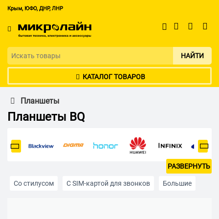
Крым, ЮФО, ДНР, ЛНР
НАЙТИ
КАТАЛОГ ТОВАРОВ
Планшеты
Планшеты BQ
РАЗВЕРНУТЬ
Со стилусом
С SIM-картой для звонков
Большие
Мини
Android
64 гб
128 гб
256 гб