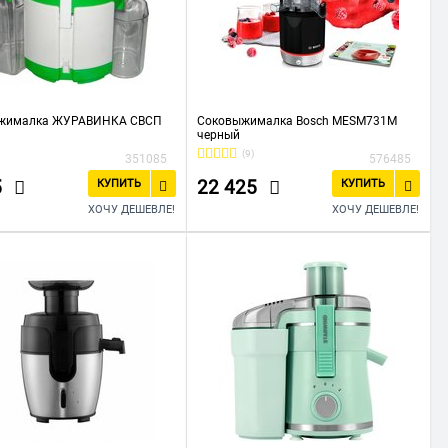
жималка ЖУРАВИНКА СВСП
Соковыжималка Bosch MESM731M
черный
(9)
351085
576485
5
22 425
КУПИТЬ
КУПИТЬ
ХОЧУ ДЕШЕВЛЕ!
ХОЧУ ДЕШЕВЛЕ!