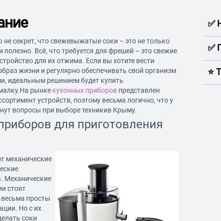
ание
✅ 
о не секрет, что свежевыжатые соки – это не только
✅ 
 и полезно. Всё, что требуется для фрешей – это свежие
стройство для их отжима. Если вы хотите вести
браз жизни и регулярно обеспечивать свой организм
⭐️ 
и, идеальным решением будет купить
малку.На рынке
кухонных приборов
представлен
сортимент устройств, поэтому весьма логично, что у
нут вопросы при выборе техникив Крыму.
приборов для приготовления
т механические
ческие
а. Механические
ии стоят
 весьма просты
ации. Но с их
елать соки