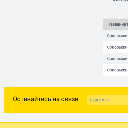
Название 
Соковыжим
Соковыжим
Соковыжим
Соковыжим
Оставайтесь на связи