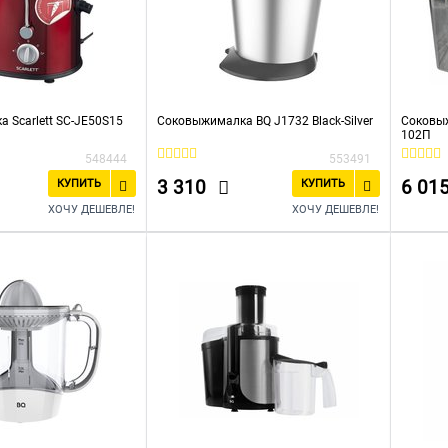
 Scarlett SC-JE50S15
Соковыжималка BQ J1732 Black-Silver
Соковы
102П
548444
553491
3 310
6 01
КУПИТЬ
КУПИТЬ
ХОЧУ ДЕШЕВЛЕ!
ХОЧУ ДЕШЕВЛЕ!