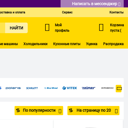
Написать в мессенджер
оставка и оплата
Сервис
Контакты
Мой
Корзина
НАЙТИ
профиль
пуста:(
ые машины
Холодильники
Кухонные плиты
Уценка
Распродажа
По популярности
На страницу по 20