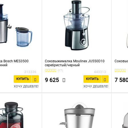
а Bosch MES3500
Соковыжималка Moulinex JU550D10
Соковыж
иний
серебристый/черный
(17)
313336
443313
9 625
7 58
КУПИТЬ
КУПИТЬ
ХОЧУ ДЕШЕВЛЕ!
ХОЧУ ДЕШЕВЛЕ!