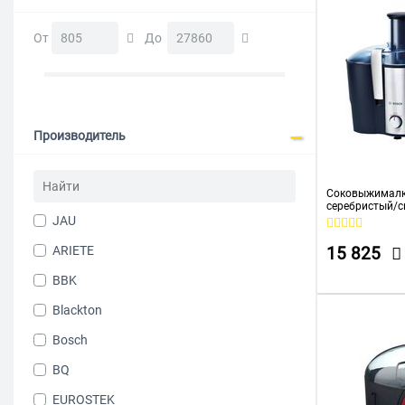
От
До
Производитель
Соковыжималк
серебристый/с
JAU
ARIETE
15 825
BBK
Blackton
Bosch
BQ
EUROSTEK