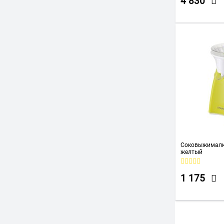
4 830
Соковыжималка
желтый
1 175