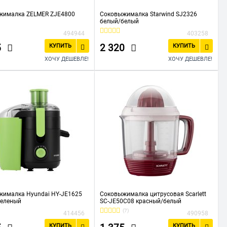
жималка ZELMER ZJE4800
Соковыжималка Starwind SJ2326
белый/белый
494944
403258
5
2 320
КУПИТЬ
КУПИТЬ
ХОЧУ ДЕШЕВЛЕ!
ХОЧУ ДЕШЕВЛЕ!
жималка Hyundai HY-JE1625
Соковыжималка цитрусовая Scarlett
зеленый
SC-JE50C08 красный/белый
(7)
414456
490958
КУПИТЬ
КУПИТЬ