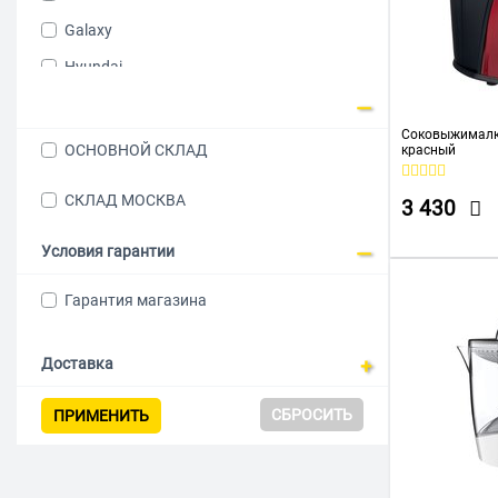
Galaxy
Hyundai
Kitfort
Соковыжималка
Leonord
ОСНОВНОЙ СКЛАД
красный
Maxwell
СКЛАД МОСКВА
3 430
MOULINEX
MYSTERY
Условия гарантии
Philips
Гарантия магазина
Polaris
Scarlett
Доставка
Starwind
СБРОСИТЬ
ПРИМЕНИТЬ
Vitek
ZELMER