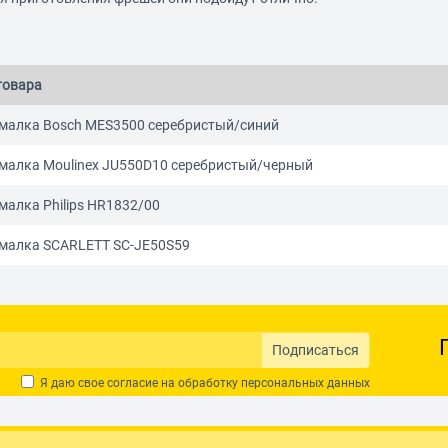
товара
алка Bosch MES3500 серебристый/синий
алка Moulinex JU550D10 серебристый/черный
алка Philips HR1832/00
алка SCARLETT SC-JE50S59
Подписаться
Я даю свое согласие на обработку
персональных данных