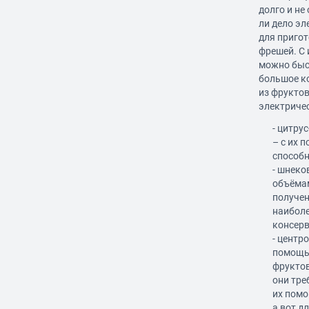
долго и не
ли дело э
для приго
фрешей. С
можно быс
большое к
из фруктов
электричес
- цитру
– с их 
способн
- шнеко
объёмам
получен
наиболе
консерв
- центр
помощь
фруктов
они тре
их помо
а вот д