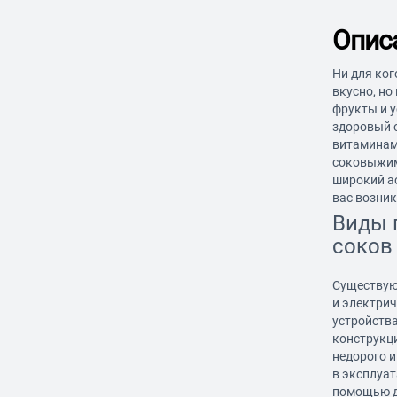
Опис
Ни для ког
вкусно, но
фрукты и у
здоровый о
витаминам
соковыжи
широкий ас
вас возник
Виды 
соков
Существую
и электри
устройств
конструкц
недорого и
в эксплуат
помощью д