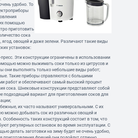
 очень удобно. То
лектроприборы
товления
 их помощью
тро приготовить
оличество сока
, ягод, овощей и даже зелени. Различают такие виды
ких установок:
с-пресс. Эти конструкции ограничены в использовании
помощью можно выжимать соки только из цитрусов и
ы они выполнять только небольшие виды работ;
вые. Такие приборы справляются с большими
и работ и обеспечивают самый высокий процент
ия сока. Шнековые конструкции представляют собой
е подходящий вариант для приготовления соков для
ации;
обежные, их часто называют универсальными. С их
ю можно добывать сок из различных овощей и
. Особенность таких конструкций состоит в том, что
буют регулярных остановок во время эксплуатации. С
щью делать заготовки на зиму будет не очень удобно,
ля приготовления фрешей они подойдут отлично.