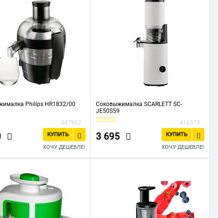
ималка Philips HR1832/00
Соковыжималка SCARLETT SC-
JE50S59
347992
416573
0
3 695
КУПИТЬ
КУПИТЬ
ХОЧУ ДЕШЕВЛЕ!
ХОЧУ ДЕШЕВЛЕ!