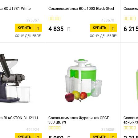
 BQ J1731 White
Соковыжималка BQ J1003 Black-Steel
Соковы
395357
433678
4 835
6 21
КУПИТЬ
КУПИТЬ
ХОЧУ ДЕШЕВЛЕ!
ХОЧУ ДЕШЕВЛЕ!
а BLACKTON Bt J2111
Соковыжималка Журавинка СВСП
Соковы
303 цв. уп
ерный/
499924
375808
КУПИТЬ
КУПИТЬ