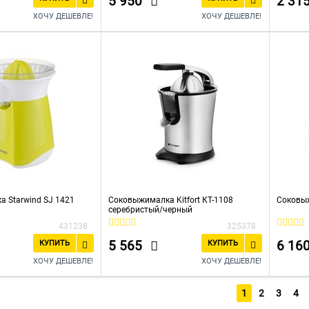
5 950
2 31
ХОЧУ ДЕШЕВЛЕ!
ХОЧУ ДЕШЕВЛЕ!
 Starwind SJ 1421
Соковыжималка Kitfort КТ-1108
Соковыж
серебристый/черный
431238
325378
5 565
6 16
КУПИТЬ
КУПИТЬ
ХОЧУ ДЕШЕВЛЕ!
ХОЧУ ДЕШЕВЛЕ!
1
2
3
4