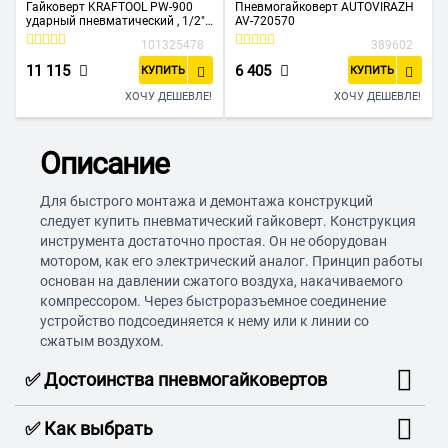
Гайковерт KRAFTOOL PW-900
Пневмогайковерт AUTOVIRAZH
ударный пневматический , 1/2"
AV-720570
64210
101325478
389602
11 115
6 405
КУПИТЬ
КУПИТЬ
ХОЧУ ДЕШЕВЛЕ!
ХОЧУ ДЕШЕВЛЕ!
Описание
Для быстрого монтажа и демонтажа конструкций
следует купить пневматический гайковерт. Конструкция
инструмента достаточно простая. Он не оборудован
мотором, как его электрический аналог. Принцип работы
основан на давлении сжатого воздуха, накачиваемого
компрессором. Через быстроразъемное соединение
устройство подсоединяется к нему или к линии со
сжатым воздухом.
✅ Достоинства пневмогайковертов
✅ Как выбрать