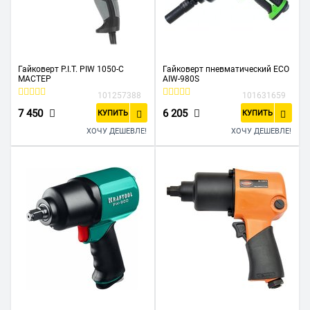
Гайковерт P.I.T. PIW 1050-С
Гайковерт пневматический ECO
МАСТЕР
AIW-980S
101257388
101631659
7 450
6 205
КУПИТЬ
КУПИТЬ
ХОЧУ ДЕШЕВЛЕ!
ХОЧУ ДЕШЕВЛЕ!