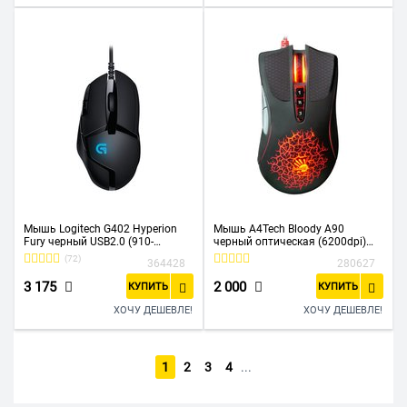
Мышь Logitech G402 Hyperion
Мышь A4Tech Bloody A90
Fury черный USB2.0 (910-
черный оптическая (6200dpi)
004073/910-004067)
USB (8but)
(72)
364428
280627
3 175
2 000
КУПИТЬ
КУПИТЬ
ХОЧУ ДЕШЕВЛЕ!
ХОЧУ ДЕШЕВЛЕ!
1
2
3
4
...