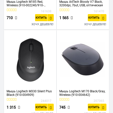
Мышь Logitech M185 Red,
Мышь A4Tech Bloody V7 Black,
Wireless (910-002240/910-
3200dpi, 7but, USB, оптическая
002633)
161638
161470
710
1 565
КУПИТЬ
КУПИТЬ
ХОЧУ ДЕШЕВЛЕ!
ХОЧУ ДЕШЕВЛЕ!
Мышь Logitech M330 Silent Plus
Мышь Logitech M170 Black/Gray,
Bllack (910-004909)
Wireless (910-004642)
244017
207365
1 315
745
КУПИТЬ
КУПИТЬ