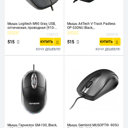
Мышь Logitech M90 Gray, USB,
Мышь A4Tech V-Track Padless
оптическая, проводная (910-
OP-530NU Black,
001794)
оптическая,1000dpi, 2кн, USB
154513
245978
515
515
КУПИТЬ
КУПИТЬ
ХОЧУ ДЕШЕВЛЕ!
ХОЧУ ДЕШЕВЛЕ!
Мышь Гарнизон GM-100, Black,
Мышь Gembird MUSOPTI9 -905U