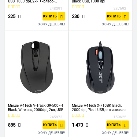
USB, 1000 dpi, 2кн.+колесо-
Black, USB, 1000 dpi
кнопка
248391
237692
225
230
КУПИТЬ
КУПИТЬ
ХОЧУ ДЕШЕВЛЕ!
ХОЧУ ДЕШЕВЛЕ!
Мышь A4Tech V-Track G9-500F-1
Мышь A4Tech X-710BK Black,
Black, Wireless, 2000dpi, 2кн, USB
2000 dpi, 7but, USB, оптическая
245973
159625
885
1 470
КУПИТЬ
КУПИТЬ
ХОЧУ ДЕШЕВЛЕ!
ХОЧУ ДЕШЕВЛЕ!