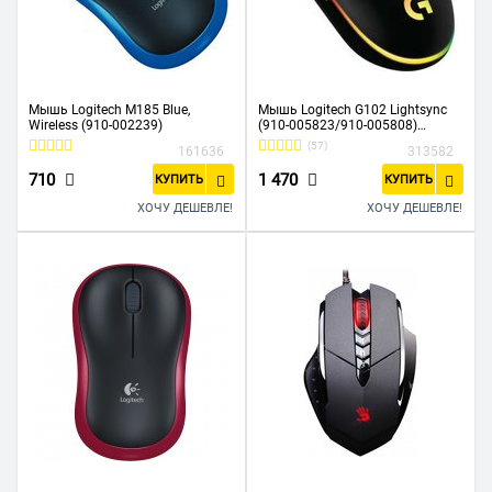
Мышь Logitech M185 Blue,
Мышь Logitech G102 Lightsync
Wireless (910-002239)
(910-005823/910-005808)
черный
(57)
161636
313582
710
1 470
КУПИТЬ
КУПИТЬ
ХОЧУ ДЕШЕВЛЕ!
ХОЧУ ДЕШЕВЛЕ!