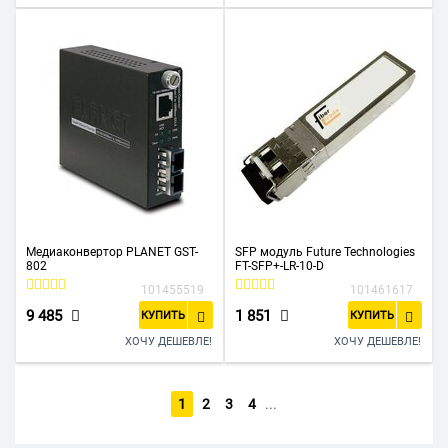
Медиаконвертор PLANET GST-
SFP модуль Future Technologies
802
FT-SFP+-LR-10-D
101455519
101461617
9 485
1 851
КУПИТЬ
КУПИТЬ
ХОЧУ ДЕШЕВЛЕ!
ХОЧУ ДЕШЕВЛЕ!
1
2
3
4
...