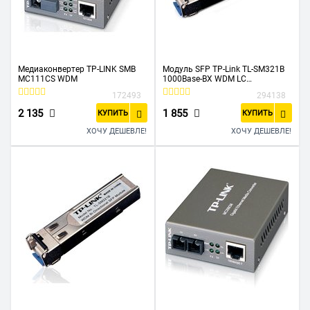
Медиаконвертер TP-LINK SMB
Модуль SFP TP-Link TL-SM321B
MC111CS WDM
1000Base-BX WDM LC
TX:1310nm RX:1550nm 10км
172493
294138
2 135
1 855
КУПИТЬ
КУПИТЬ
ХОЧУ ДЕШЕВЛЕ!
ХОЧУ ДЕШЕВЛЕ!