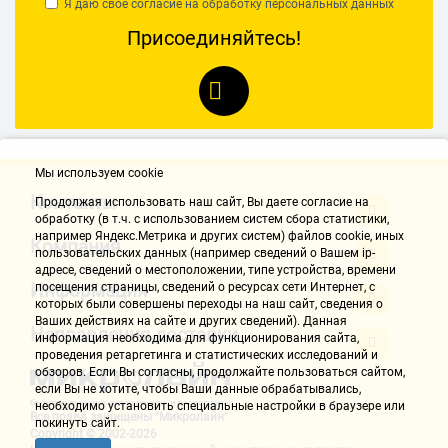
Я даю свое согласие на обработку
персональных данных
Присоединяйтесь!
Мы используем cookie
Контакты
Продолжая использовать наш cайт, Вы даете согласие на
обработку (в т.ч. с использованием систем сбора статистики,
например Яндекс.Метрика и других систем) файлов cookie, иных
Компания
пользовательских данных (например сведений о Вашем ip-
адресе, сведений о местоположении, типе устройства, времени
Информация
посещения страницы, сведений о ресурсах сети Интернет, с
которых были совершены переходы на наш сайт, сведения о
Ваших действиях на сайте и других сведений). Данная
Направления доставки
информация необходима для функционирования сайта,
проведения ретаргетинга и статистических исследований и
обзоров. Если Вы согласны, продолжайте пользоваться сайтом,
если Вы не хотите, чтобы Ваши данные обрабатывались,
необходимо установить специальные настройки в браузере или
Все права защищены "Микролайн"
покинуть сайт.
Copyright © 2002-2026