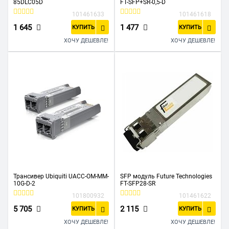
85DLC05D
FT-SFP+SR-0,5-D
101461633
101461618
1 645
1 477
КУПИТЬ
КУПИТЬ
ХОЧУ ДЕШЕВЛЕ!
ХОЧУ ДЕШЕВЛЕ!
Трансивер Ubiquiti UACC-OM-MM-
SFP модуль Future Technologies
10G-D-2
FT-SFP28-SR
101800932
101461622
5 705
2 115
КУПИТЬ
КУПИТЬ
ХОЧУ ДЕШЕВЛЕ!
ХОЧУ ДЕШЕВЛЕ!