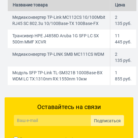
Название товара
Цена
Медиаконвертер TP-Link MC112CS 10/100Mbit
2
RJ45 SC 802.3u 10/100Base-TX 100Base-FX
135
руб.
Трансивер HPE J4858D Aruba 1G SFP LC SX
11
500m MMF XCVR
445
руб.
Медиаконвертер TP-LINK SMB MC111CS WDM
2
135
руб.
Модуль SFP TP-Link TL-SM321B 1000Base-BX
1
WDM LC TX:1310nm RX:1550nm 10км
855
руб.
Оставайтесь на связи
Подписаться