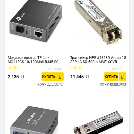
Медиаконвертер TP-Link
Трансивер HPE J4858D Aruba 1G
MC112CS 10/100Mbit RJ45 SC
SFP LC SX 500m MMF XCVR
802.3u 10/100Base-TX 100Base-
172494
703153
FX
2 135
11 445
КУПИТЬ
КУПИТЬ
ХОЧУ ДЕШЕВЛЕ!
ХОЧУ ДЕШЕВЛЕ!