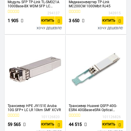
Модуль SFP TP-Link TL-SM321A
Медиаконвертер TP-Link
1000Base-BX WDM SFP LC
MC200CM 1000Mbit RJ45
TX:1550nm RX:1310nm 10km
294137
343915
1 905
3 650
КУПИТЬ
КУПИТЬ
ХОЧУ ДЕШЕВЛЕ!
ХОЧУ ДЕШЕВЛЕ!
Трансивер HPE J9151E Aruba
Трансивер Huawei QSFP-40G-
10G SFP+ LC LR 10km SMF XCVR
ESR4 40GBase-eSR4 Optical
QSFP+ 40G Multi-mode 850nm
101126820
101126826
0.3km MPO
59 565
44 515
КУПИТЬ
КУПИТЬ