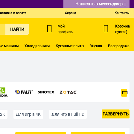
Написать в мессенджер
оставка и оплата
Сервис
Контакты
Мой
Корзина
НАЙТИ
профиль
пуста:(
ые машины
Холодильники
Кухонные плиты
Уценка
Распродажа
РАЗВЕРНУТЬ
 2K
Для игр в 4K
Для игр в Full HD
ие до 15 тыс руб.
До 20000 рублей