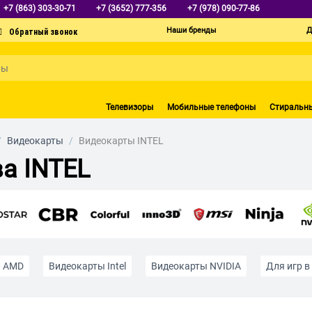
+7 (863) 303-30-71
+7 (3652) 777-356
+7 (978) 090-77-86
Наши бренды
Д
Телевизоры
Мобильные телефоны
Стиральн
/
Видеокарты
/
Видеокарты INTEL
а INTEL
ы AMD
Видеокарты Intel
Видеокарты NVIDIA
Для игр в
с видео и графикой
Для стриминга
Игровые
Недорог