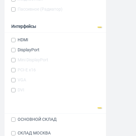
Radeon RX 550
Пассивное (Радиатор)
Radeon RX 560
Интерфейсы
Radeon RX 5700 XT
Radeon RX 580
HDMI
Radeon RX 6500 XT
DisplayPort
Radeon RX 7600
Mini DisplayPort
Radeon RX 7650 GRE
PCI-E x16
Radeon RX 9060
VGA
Radeon RX 9060 XT
DVI
Radeon RX 9070
Radeon RX 9070 XT
Tesla T4
ОСНОВНОЙ СКЛАД
СКЛАД МОСКВА