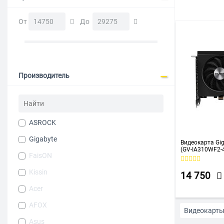
До 30000 р
От
До
Производитель
ASROCK
Gigabyte
Видеокарта Gi
(GV-IA310WF2-
FaisON
Kissin
14 750
Acer
AFOX
Видеокарты
Asus