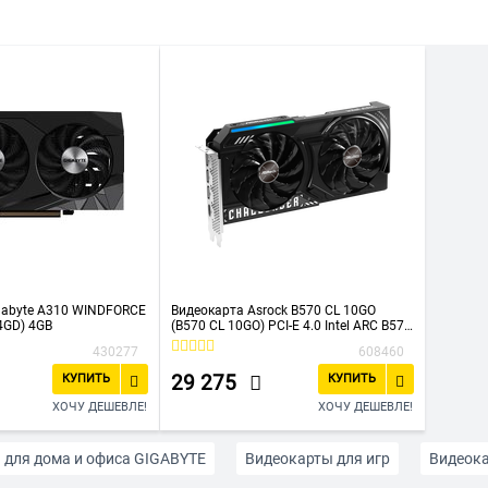
ублей
До 40000 рублей
До 50000 рублей
До 60000 ру
gabyte A310 WINDFORCE
Видеокарта Asrock B570 CL 10GO
4GD) 4GB
(B570 CL 10GO) PCI-E 4.0 Intel ARC B570
10Gb 160bit GDDR6 2600/19000
430277
608460
HDMIx1 DPx3 HDCP Ret
29 275
КУПИТЬ
КУПИТЬ
ХОЧУ ДЕШЕВЛЕ!
ХОЧУ ДЕШЕВЛЕ!
 для дома и офиса GIGABYTE
Видеокарты для игр
Видеока