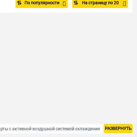
По популярности
На страницу по 20
блей
РАЗВЕРНУТЬ
рты с активной воздушной системой охлаждения