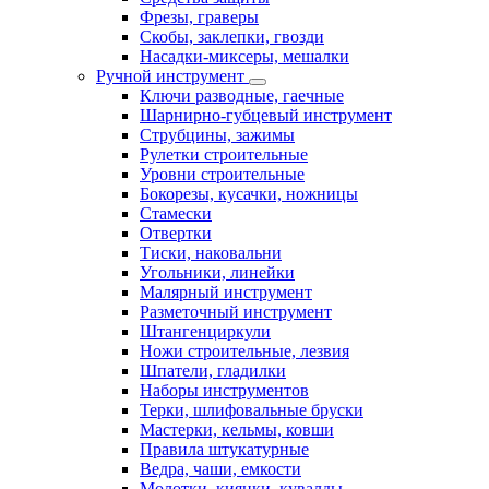
Фрезы, граверы
Скобы, заклепки, гвозди
Насадки-миксеры, мешалки
Ручной инструмент
Ключи разводные, гаечные
Шарнирно-губцевый инструмент
Струбцины, зажимы
Рулетки строительные
Уровни строительные
Бокорезы, кусачки, ножницы
Стамески
Отвертки
Тиски, наковальни
Угольники, линейки
Малярный инструмент
Разметочный инструмент
Штангенциркули
Ножи строительные, лезвия
Шпатели, гладилки
Наборы инструментов
Терки, шлифовальные бруски
Мастерки, кельмы, ковши
Правила штукатурные
Ведра, чаши, емкости
Молотки, киянки, кувалды