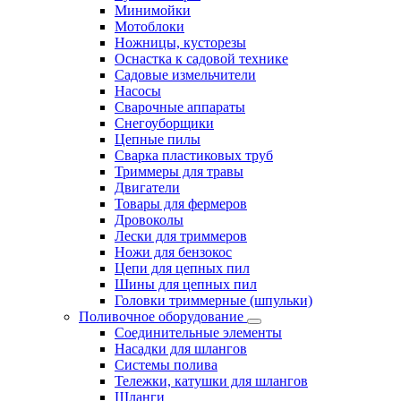
Минимойки
Мотоблоки
Ножницы, кусторезы
Оснастка к садовой технике
Садовые измельчители
Насосы
Сварочные аппараты
Снегоуборщики
Цепные пилы
Сварка пластиковых труб
Триммеры для травы
Двигатели
Товары для фермеров
Дровоколы
Лески для триммеров
Ножи для бензокос
Цепи для цепных пил
Шины для цепных пил
Головки триммерные (шпульки)
Поливочное оборудование
Cоединительные элементы
Насадки для шлангов
Системы полива
Тележки, катушки для шлангов
Шланги