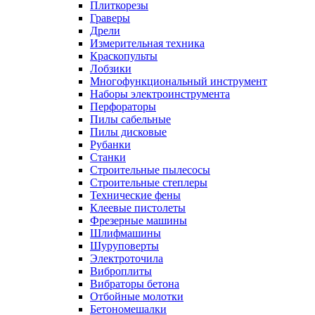
Плиткорезы
Граверы
Дрели
Измерительная техника
Краскопульты
Лобзики
Многофункциональный инструмент
Наборы электроинструмента
Перфораторы
Пилы сабельные
Пилы дисковые
Рубанки
Станки
Строительные пылесосы
Строительные степлеры
Технические фены
Клеевые пистолеты
Фрезерные машины
Шлифмашины
Шуруповерты
Электроточила
Виброплиты
Вибраторы бетона
Отбойные молотки
Бетономешалки