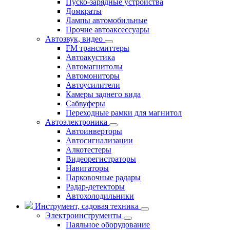
Пуско-зарядные устройства
Домкраты
Лампы автомобильные
Прочие автоаксессуары
Автозвук, видео
FM трансмиттеры
Автоакустика
Автомагнитолы
Автомониторы
Автоусилители
Камеры заднего вида
Сабвуферы
Переходные рамки для магнитол
Автоэлектроника
Автоинверторы
Автосигнализации
Алкотестеры
Видеорегистраторы
Навигаторы
Парковочные радары
Радар-детекторы
Автохолодильники
Инструмент, садовая техника
Электроинструменты
Паяльное оборудование