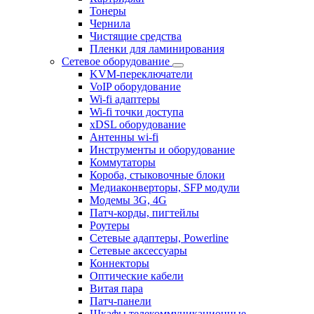
Тонеры
Чернила
Чистящие средства
Пленки для ламинирования
Сетевое оборудование
KVM-переключатели
VoIP оборудование
Wi-fi адаптеры
Wi-fi точки доступа
xDSL оборудование
Антенны wi-fi
Инструменты и оборудование
Коммутаторы
Короба, стыковочные блоки
Медиаконверторы, SFP модули
Модемы 3G, 4G
Патч-корды, пигтейлы
Роутеры
Сетевые адаптеры, Powerline
Сетевые аксессуары
Коннекторы
Оптические кабели
Витая пара
Патч-панели
Шкафы телекоммуникационные