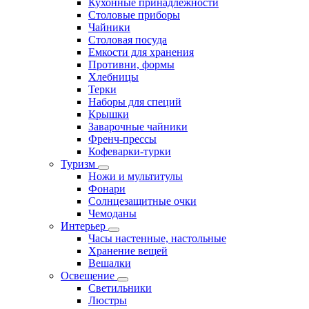
Кухонные принадлежности
Столовые приборы
Чайники
Столовая посуда
Емкости для хранения
Противни, формы
Хлебницы
Терки
Наборы для специй
Крышки
Заварочные чайники
Френч-прессы
Кофеварки-турки
Туризм
Ножи и мультитулы
Фонари
Солнцезащитные очки
Чемоданы
Интерьер
Часы настенные, настольные
Хранение вещей
Вешалки
Освещение
Светильники
Люстры