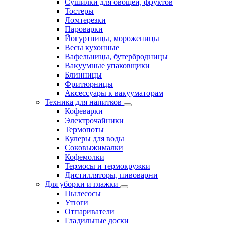
Сушилки для овощей, фруктов
Тостеры
Ломтерезки
Пароварки
Йогуртницы, мороженицы
Весы кухонные
Вафельницы, бутербродницы
Вакуумные упаковщики
Блинницы
Фритюрницы
Аксессуары к вакууматорам
Техника для напитков
Кофеварки
Электрочайники
Термопоты
Кулеры для воды
Соковыжималки
Кофемолки
Термосы и термокружки
Дистилляторы, пивоварни
Для уборки и глажки
Пылесосы
Утюги
Отпариватели
Гладильные доски