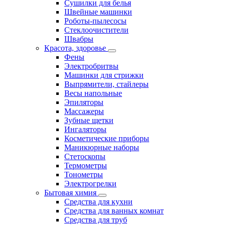
Сушилки для белья
Швейные машинки
Роботы-пылесосы
Стеклоочистители
Швабры
Красота, здоровье
Фены
Электробритвы
Машинки для стрижки
Выпрямители, стайлеры
Весы напольные
Эпиляторы
Массажеры
Зубные щетки
Ингаляторы
Косметические приборы
Маникюрные наборы
Стетоскопы
Термометры
Тонометры
Электрогрелки
Бытовая химия
Средства для кухни
Средства для ванных комнат
Средства для труб