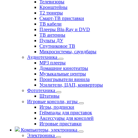
Телевизоры
Кронштейны
T2 тюнеры
Смарт-ТВ приставки
ТВ кабели
Плееры Blu-Ray и DVD
ТВ антенны
Пульты ДУ
Спутниковое ТВ
Микросистемы, саундбары
Аудиотехника
MP3 плееры
Домашние кинотеатры
Музыкальные центры
Проигрыватели винила
Усилители, ЦАП, конверторы
Фототехника
Штативы
Игровые консоли, игры
Игры, подписки
Геймпады для приставок
Аксессуары для консолей
Игровые приставки
Компьютеры, электроника
Электроника