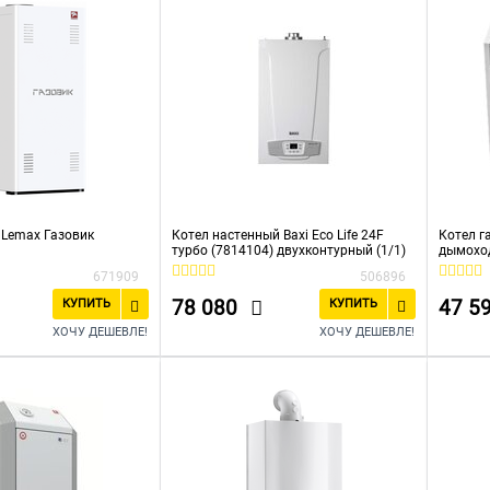
 Lemax Газовик
Котел настенный Baxi Eco Life 24F
Котел г
турбо (7814104) двухконтурный (1/1)
дымохо
671909
506896
78 080
47 5
КУПИТЬ
КУПИТЬ
ХОЧУ ДЕШЕВЛЕ!
ХОЧУ ДЕШЕВЛЕ!