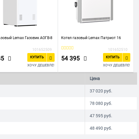
азовый Lemax Газовик АОГВ-8
Котел газовый Lemax Патриот 16
101652509
101652510
85
54 395
КУПИТЬ
КУПИТЬ
ХОЧУ ДЕШЕВЛЕ!
ХОЧУ ДЕШЕВЛЕ!
Цена
37 020
руб.
78 080
руб.
47 595
руб.
48 490
руб.