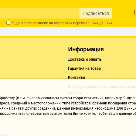
Подписаться
Я даю свое согласие на обработку
персональных данных
Информация
Доставка и оплата
Гарантия на товар
Контакты
Конфиденциальность и защита персо
данных
аботку (в т.ч. с использованием систем сбора статистики, например Яндекс.
Пользовательское соглашение
ресе, сведений о местоположении, типе устройства, времени посещения стран
иях на сайте и других сведений). Данная информация необходима для функци
, продолжайте пользоваться сайтом, если Вы не хотите, чтобы Ваши данные
ртой