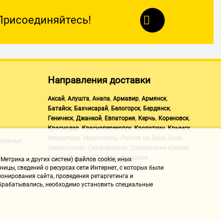
Присоединяйтесь!
Направления доставки
,
,
,
,
,
Аксай
Алушта
Анапа
Армавир
Армянск
,
,
,
,
Батайск
Бахчисарай
Белогорск
Бердянск
,
,
,
,
,
Геническ
Джанкой
Евпатория
Керчь
Кореновск
,
,
,
,
Краснодар
Красноперекопск
Кропоткин
Крымск
,
,
,
,
Мариуполь
Мелитополь
Ростов на Дону
Саки
нальных
,
,
,
Севастополь
Симферополь
Славянск-на-Кубани
,
,
,
,
Судак
Таганрог
Темрюк
Феодосия
Метрика и других систем) файлов cookie, иных
,
,
ицы, сведений о ресурсах сети Интернет, с которых были
Черноморское
Щелкино
Ялта
онирования сайта, проведения ретаргетинга и
 обрабатывались, необходимо установить специальные