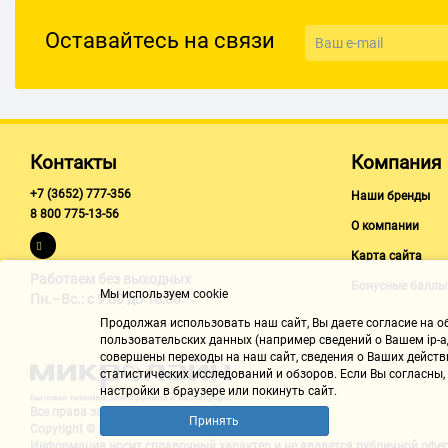
Оставайтесь на связи
Контакты
Компания
+7 (3652) 777-356
Наши бренды
8 800 775-13-56
О компании
Карта сайта
Работаем без выходных
Бонусные баллы
Мы используем cookie
Пн.–Вс.: с 9:00 до 18:00
Продолжая использовать наш cайт, Вы даете согласие на обр
пользовательских данных (например сведений о Вашем ip-ад
совершены переходы на наш сайт, сведения о Ваших действ
статистических исследований и обзоров. Если Вы согласны
настройки в браузере или покинуть сайт.
Все права защищены "Микролайн"
Принять
Copyright © 2002-2026
Информация носит справочный характер и не является
публичной офе