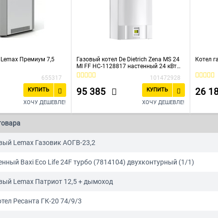
 Lemax Премиум 7,5
Газовый котел De Dietrich Zena MS 24
Котел г
MI FF НС-1128817 настенный 24 кВт
двухконтурный с закрытой камерой
655317
101472928
сгорания
95 385
26 1
КУПИТЬ
КУПИТЬ
ХОЧУ ДЕШЕВЛЕ!
ХОЧУ ДЕШЕВЛЕ!
товара
вый Lemax Газовик АОГВ-23,2
енный Baxi Eco Life 24F турбо (7814104) двухконтурный (1/1)
вый Lemax Патриот 12,5 + дымоход
тел Ресанта ГК-20 74/9/3