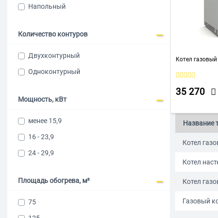
Напольный
Количество контуров
Двухконтурный
Котел газовый
Одноконтурный
35 270
Мощность, кВт
менее 15,9
Название 
16 - 23,9
Котел газо
24 - 29,9
Котел наст
Площадь обогрева, м²
Котел газо
Газовый ко
75