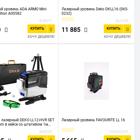
й уровень ADA ARMO Mini
Лазерный уровень Deko DKLL16 (065-
ition А00582
0232)
418371
563195
0
11 885
КУПИТЬ
КУПИТЬ
ХОЧУ ДЕШЕВЛЕ!
ХОЧУ ДЕШЕВЛЕ!
 лазерный DEKO LL12-HVR SET
Лазерный уровень FAVOURITE LL 16
um в кейсе со штативом 1м
5-1)
408355
101632291
КУПИТЬ
КУПИТЬ