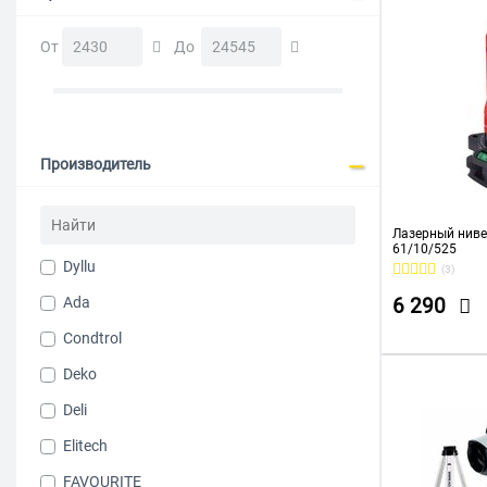
От
До
Производитель
Лазерный ниве
61/10/525
Dyllu
(3)
Ada
6 290
Condtrol
Deko
Deli
Elitech
FAVOURITE