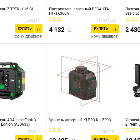
ень ZITREK LL16-GL
Построитель лазерный РЕСАНТА
Лазерны
ПЛ-1Х360А
Basic Ed
428489
101352462
4 132
2 43
КУПИТЬ
КУПИТЬ
ХОЧУ ДЕШЕВЛЕ!
ХОЧУ ДЕШЕВЛЕ!
ень ADA LaserTank 3-
Уровень лазерный KLPRO KLLZR93
Уровень
 Edition (А00633)
2 Premi
(065-010
652602
507251
КУПИТЬ
КУПИТЬ