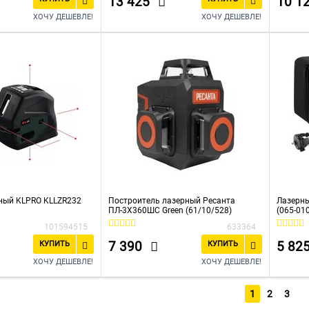
13 425
10 1
ХОЧУ ДЕШЕВЛЕ!
ХОЧУ ДЕШЕВЛЕ!
ный KLPRO KLLZR232
Построитель лазерный Ресанта
Лазерны
ПЛ-3Х360ШС Green (61/10/528)
(065-01
101594515
633364
7 390
5 82
КУПИТЬ
КУПИТЬ
ХОЧУ ДЕШЕВЛЕ!
ХОЧУ ДЕШЕВЛЕ!
1
2
3