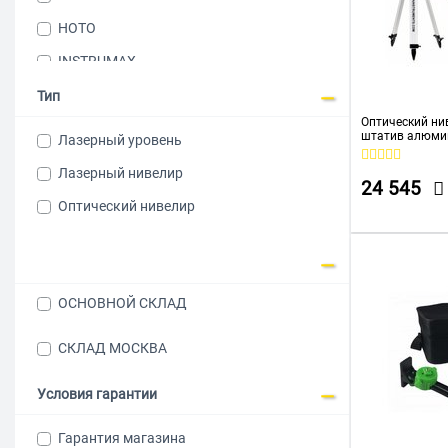
HOTO
INSTRUMAX
KLPRO
Тип
Оптический ни
Kraftool
штатив алюмин
Лазерный уровень
S + рейка ниве
PATRIOT
К1
Лазерный нивелир
24 545
RGK
Оптический нивелир
TESLA
Total
ZITREK
ОСНОВНОЙ СКЛАД
Вихрь
СКЛАД МОСКВА
РЕСАНТА
Условия гарантии
Гарантия магазина