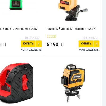
й уровень INSTRUMax QBiG
Лазерный уровень Ресанта ПЛ-2ШК
101244130
101155670
5
5 190
КУПИТЬ
КУПИТЬ
ХОЧУ ДЕШЕВЛЕ!
ХОЧУ ДЕШЕВЛЕ!