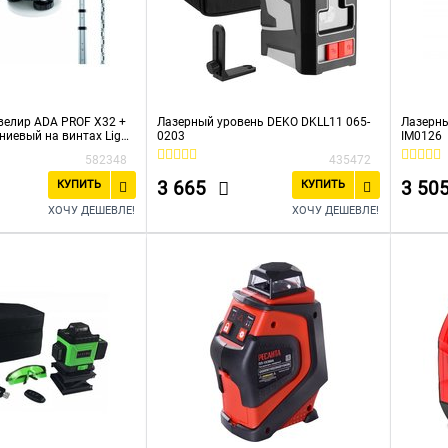
велир ADA PROF X32 +
Лазерный уровень DEKO DKLL11 065-
Лазерны
иевый на винтах Light
0203
IM0126
лирная Staff 5 А00119-
582348
435472
3 665
3 50
КУПИТЬ
КУПИТЬ
ХОЧУ ДЕШЕВЛЕ!
ХОЧУ ДЕШЕВЛЕ!