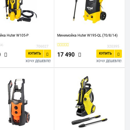
ка Huter W105-Р
Минимойка Huter W195-QL (70/8/14)
(4)
706027
320395
0
17 490
КУПИТЬ
КУПИТЬ
ХОЧУ ДЕШЕВЛЕ!
ХОЧУ ДЕШЕВЛЕ!