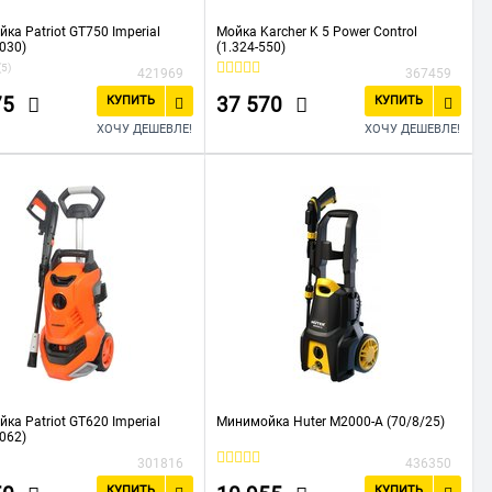
ка Patriot GT750 Imperial
Мойка Karcher K 5 Power Control
030)
(1.324-550)
(5)
421969
367459
75
37 570
КУПИТЬ
КУПИТЬ
ХОЧУ ДЕШЕВЛЕ!
ХОЧУ ДЕШЕВЛЕ!
ка Patriot GT620 Imperial
Минимойка Huter M2000-A (70/8/25)
062)
301816
436350
КУПИТЬ
КУПИТЬ