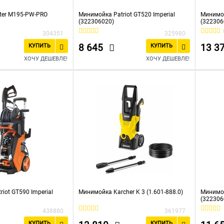
ter M195-PW-PRO
Минимойка Patriot GT520 Imperial
Минимой
(322306020)
(322306
304351
325980
8 645
13 3
КУПИТЬ
КУПИТЬ
ХОЧУ ДЕШЕВЛЕ!
ХОЧУ ДЕШЕВЛЕ!
iot GT590 Imperial
Минимойка Karcher K 3 (1.601-888.0)
Минимой
(322306
438880
361977
КУПИТЬ
КУПИТЬ