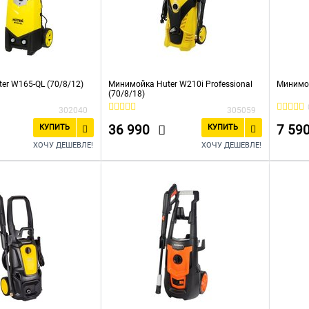
er W165-QL (70/8/12)
Минимойка Huter W210i Professional
Минимой
(70/8/18)
302040
305059
36 990
7 59
КУПИТЬ
КУПИТЬ
ХОЧУ ДЕШЕВЛЕ!
ХОЧУ ДЕШЕВЛЕ!