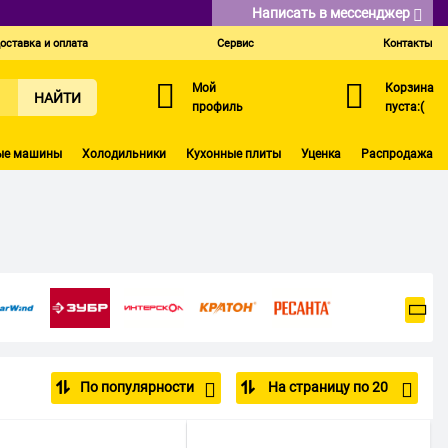
Написать в мессенджер
оставка и оплата
Сервис
Контакты
Мой
Корзина
НАЙТИ
профиль
пуста:(
ые машины
Холодильники
Кухонные плиты
Уценка
Распродажа
По популярности
На страницу по 20