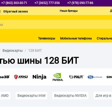
+7 (863) 303-30-71
+7 (3652) 777-356
+7 (978) 090-77-86
Наши бренды
Д
Телевизоры
Мобильные телефоны
Стиральн
/
Видеокарты
/
128 БИТ
тью шины 128 БИТ
ы AMD
Видеокарты Intel
Видеокарты NVIDIA
Для игр в
с видео и графикой
Для стриминга
Игровые
Недорог