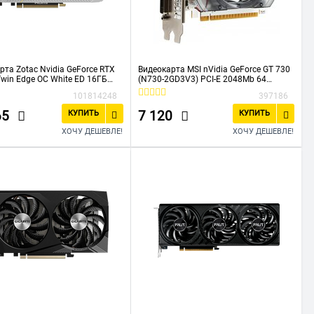
рта Zotac Nvidia GeForce RTX
Видеокарта MSI nVidia GeForce GT 730
Twin Edge OC White ED 16ГБ
(N730-2GD3V3) PCI-E 2048Mb 64
620Q-10M) GDDR7, Ret
GDDR3 902/1600 DVIx1 HDMIx1 CRTx1
101814248
397186
HDCP Ret
65
7 120
КУПИТЬ
КУПИТЬ
ХОЧУ ДЕШЕВЛЕ!
ХОЧУ ДЕШЕВЛЕ!