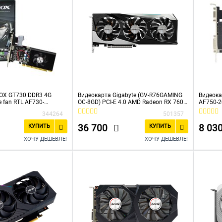
OX GT730 DDR3 4G
Видеокарта Gigabyte (GV-R76GAMING
Видеока
le fan RTL AF730-
OC-8GD) PCI-E 4.0 AMD Radeon RX 7600
AF750-
8192Mb 128 GDDR6 2355/18000
128BIT 
344264
501357
HDMIx2 DPx2 HDCP Ret
36 700
8 03
КУПИТЬ
КУПИТЬ
ХОЧУ ДЕШЕВЛЕ!
ХОЧУ ДЕШЕВЛЕ!