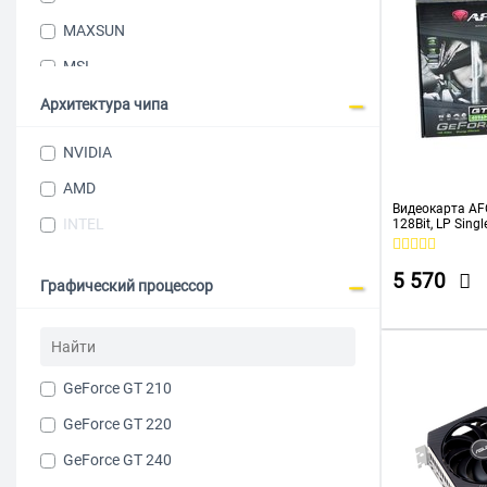
MAXSUN
MSI
Ninja
Архитектура чипа
NVIDIA
NVIDIA
OCPC
AMD
PALIT
Видеокарта AF
INTEL
128Bit, LP Sing
4096D3L6
SAPPHIRE
5 570
SINOTEX
Графический процессор
ZOTAC
FaisON
GeForce GT 210
Acer
GeForce GT 220
CBR
GeForce GT 240
Colorful