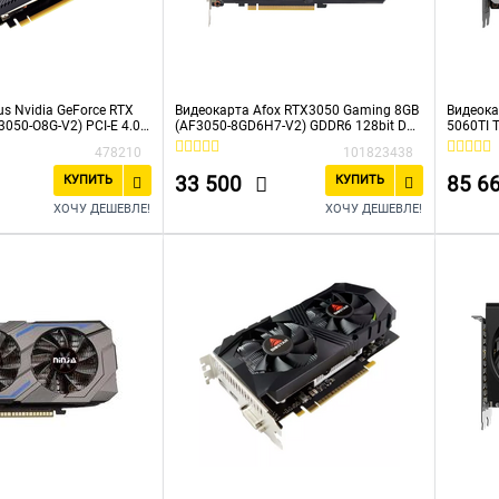
s Nvidia GeForce RTX
Видеокарта Afox RTX3050 Gaming 8GB
Видеока
3050-O8G-V2) PCI-E 4.0
(AF3050-8GD6H7-V2) GDDR6 128bit DVI
5060TI 
DDR6 1822/14000
DP HDMI 2Fan RTL
(ZT-B50
478210
101823438
DCP Ret
33 500
85 6
КУПИТЬ
КУПИТЬ
ХОЧУ ДЕШЕВЛЕ!
ХОЧУ ДЕШЕВЛЕ!