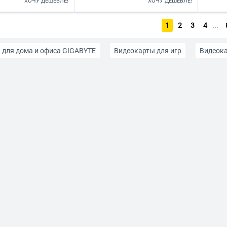
ХОЧУ ДЕШЕВЛЕ!
ХОЧУ ДЕШЕВЛЕ!
1
2
3
4
...
 для дома и офиса GIGABYTE
Видеокарты для игр
Видеока
 с типом видеопамяти GDDR6
Видеокарты AFOX
Видеока
 ASUS
Видеокарты Colorful
Видеокарты Inno3D
Видео
 NVIDIA
Видеокарты Palit
Видеокарты PNY
Видеокарт
 Zotac
Для мониторов 2K
Для мониторов 4K
Для мон
ублей
До 30 тыс рублей
До 40 тыс рублей
До 50 тыс 
видеокарты
Пассивная система охлаждения
С DisplayPort