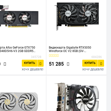
рта Afox GeForce GTX750
Видеокарта Gigabyte RTX5050
2048D5H6-V3 2GB GDDR5
Windforce OC V2 8GB (GV-
DVI HDMI VGA ATX SINGLE FAN
N5050WF2OCV2-8GD) GDDR6 128bit
345728
684286
2xDP 2xHDMI 2Fan RTL
0
51 285
КУПИТЬ
КУПИТЬ
ХОЧУ ДЕШЕВЛЕ!
ХОЧУ ДЕШЕВЛЕ!