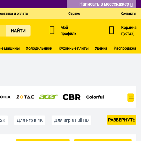
Написать в мессенджер
оставка и оплата
Сервис
Контакты
Мой
Корзина
НАЙТИ
профиль
пуста:(
ые машины
Холодильники
Кухонные плиты
Уценка
Распродажа
РАЗВЕРНУТЬ
 2K
Для игр в 4K
Для игр в Full HD
ие до 15 тыс руб.
До 20000 рублей