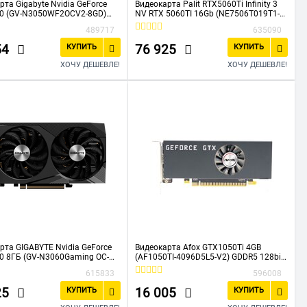
рта Gigabyte Nvidia GeForce
Видеокарта Palit RTX5060Ti Infinity 3
50 (GV-N3050WF2OCV2-8GD)
NV RTX 5060TI 16Gb (NE7506T019T1-
.0 8192Mb 128 GDDR6
GB2061S) 128bit GDDR7
489717
635090
000 HDMIx2 DPx2 HDCP Ret
2407/28000/HDMIx1/DP
54
76 925
КУПИТЬ
КУПИТЬ
ХОЧУ ДЕШЕВЛЕ!
ХОЧУ ДЕШЕВЛЕ!
рта GIGABYTE Nvidia GeForce
Видеокарта Afox GTX1050Ti 4GB
0 8ГБ (GV-N3060Gaming OC-
(AF1050TI-4096D5L5-V2) GDDR5 128bit
 Gaming, GDDR6, OC, Ret
DP HDMI 1Fan LP RTL
615833
596008
25
16 005
КУПИТЬ
КУПИТЬ