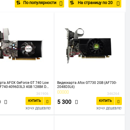
По популярности
На страницу по 20
блей
рта AFOX GeForce GT 740 Low
Видеокарта Afox GT730 2GB (AF730-
 AF740-4096D3L3 4GB 128Bit DVI
2048D3L6)
, Single fan
361906
346264
0
5 300
КУПИТЬ
КУПИТЬ
ХОЧУ ДЕШЕВЛЕ!
ХОЧУ ДЕШЕВЛЕ!