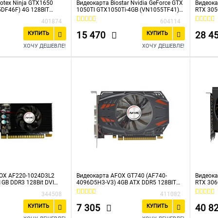
otex Ninja GTX1650
Видеокарта Biostar Nvidia GeForce GTX
Видеока
5DF46F) 4G 128BIT
1050TI GTX1050Ti-4GB (VN1055TF41)
RTX 30
MI/DP)
PCI-E 4Gb 128bit GDDR5 1291/7008
PCI-E 4
401874
604114
DVIx1 HDMIx1 DPx1 HDCP Ret
1792/14
15 470
28 4
КУПИТЬ
КУПИТЬ
ХОЧУ ДЕШЕВЛЕ!
ХОЧУ ДЕШЕВЛЕ!
OX AF220-1024D3L2
Видеокарта AFOX GT740 (AF740-
Видеока
1GB DDR3 128Bit DVI
4096D5H3-V3) 4GB ATX DDR5 128BIT
RTX 306
ngle Fan
DVI HDMI VGA SINGLE FAN RTL
8GD 2.0)
344508
411082
7 305
40 8
КУПИТЬ
КУПИТЬ