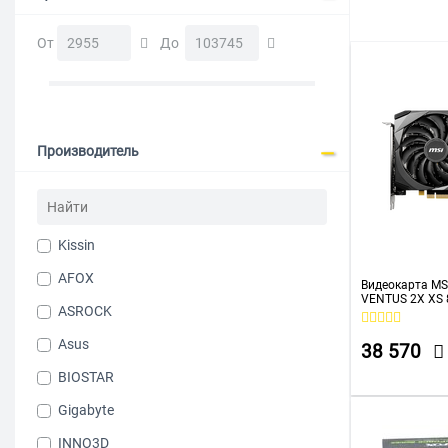
До 30000 р
От
До
Производитель
Kissin
AFOX
Видеокарта MS
VENTUS 2X XS 
ASROCK
GDDR6
Asus
38 570
BIOSTAR
Gigabyte
INNO3D