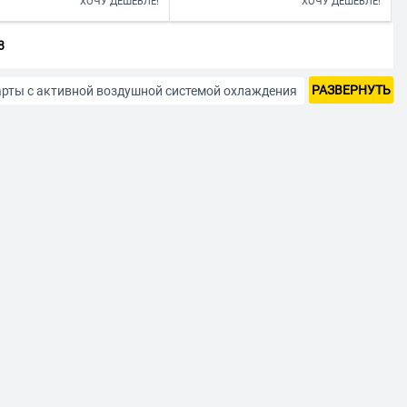
ХОЧУ ДЕШЕВЛЕ!
ХОЧУ ДЕШЕВЛЕ!
8
РАЗВЕРНУТЬ
рты с активной воздушной системой охлаждения
рты AMD Radeon
Видеокарты ASRock
карты Intel
Видеокарты MSI
ы PowerColor
Видеокарты Sapphire
иторов Full HD
Для стримеров
рублей
До 60 тыс рублей
С DVI
С HDMI
1 Гб
10 Гб