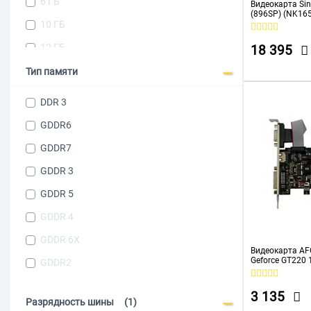
6 ГБ
Видеокарта Sin
(896SP) (NK16
Quadro RTX PRO 2000
10 ГБ
GDDR6 (DVI/HD
Radeon R7 350
12 ГБ
18 395
Radeon RX 550
20 ГБ
Тип памяти
Radeon RX 560
DDR 3
Radeon RX 7600
GDDR6
Radeon RX 7650 GRE
GDDR7
Radeon RX 9060
GDDR 3
Radeon RX 9060 XT
GDDR 5
Arc A310
GDDR 4
Arc B570
GDDR 6X
GeForce 210
Видеокарта AF
Geforce GT220 
GDDR2
GeForce G210
HDMI VGA LP Si
GeForce GT 1030
3 135
Разрядность шины
(1)