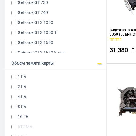
GeForce GT 730
GeForce GT 740
GeForce GTX 1050
Видеокарта Asu
GeForce GTX 1050 Ti
3050 (Dual-RTX
8192Mb 128 G
GeForce GTX 1650
HDMIx1 DPx3 H
31 380
GeForce GTX 1650 Super
GeForce GTX 750
Объем памяти карты
GeForce GTX 750 Ti
1 ГБ
GeForce RTX 3050
2 ГБ
GeForce RTX 3060
4 ГБ
GeForce RTX 5050
8 ГБ
GeForce RTX 5060
16 ГБ
GeForce RTX 5060 Ti
512 МБ
Quadro RTX 2000 Ada