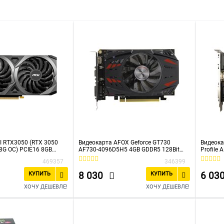
ублей
До 40000 рублей
До 50000 рублей
До 60000 ру
I RTX3050 (RTX 3050
Видеокарта AFOX Geforce GT730
Видеока
8G OC) PCIE16 8GB
AF730-4096D5H5 4GB GDDR5 128Bit
Profile
DVI HDMI VGA ATX Single Fan
HDMI VGA
469357
346399
8 030
6 03
КУПИТЬ
КУПИТЬ
ХОЧУ ДЕШЕВЛЕ!
ХОЧУ ДЕШЕВЛЕ!