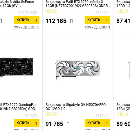
abyte Nvidia GeForce
Видеокарта Palit RTX5070 Infinity 3
Видеока
r 12Gb (GV-
12GB (NE75070019K9-GB2050S) GDDR7
12GD 1.
2GD 1.0), GDDR7, Ret
192bit 3xDP HDMI 3Fan RTL
101754850
639006
112 185
87 4
КУПИТЬ
КУПИТЬ
ХОЧУ ДЕШЕВЛЕ!
ХОЧУ ДЕШЕВЛЕ!
lit RTX5070 GamingPro
Видеокарта Gigabyte GV-N5070AERO
Видеока
0019K9-GB2050A) GDDR7
OC-12GD 1.0
12Gb (G
MI 3Fan RTL
192bit 
621823
675844
91 785
89 6
КУПИТЬ
КУПИТЬ