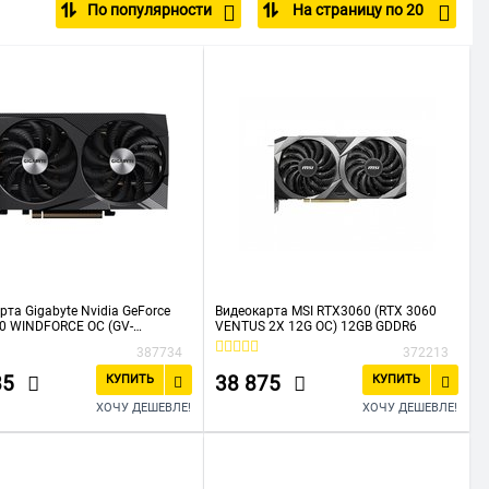
По популярности
На страницу по 20
блей
рта Gigabyte Nvidia GeForce
Видеокарта MSI RTX3060 (RTX 3060
0 WINDFORCE OC (GV-
VENTUS 2X 12G OC) 12GB GDDR6
2OC-12GD) 12288Mb PCI-E 4.0
387734
372213
R6 1792/15000 HDMIx2 DPx2
t
85
38 875
КУПИТЬ
КУПИТЬ
ХОЧУ ДЕШЕВЛЕ!
ХОЧУ ДЕШЕВЛЕ!