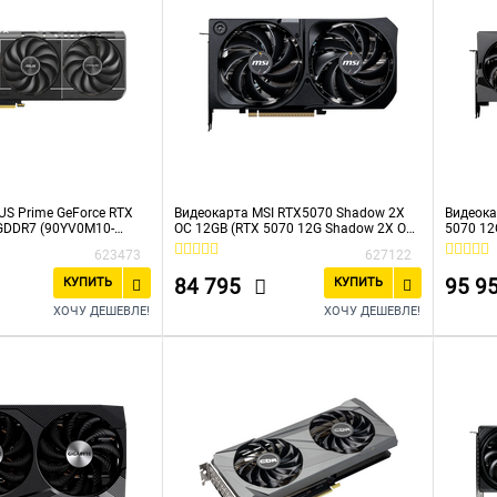
US Prime GeForce RTX
Видеокарта MSI RTX5070 Shadow 2X
Видеока
GDDR7 (90YV0M10-
OC 12GB (RTX 5070 12G Shadow 2X OC)
5070 12
e-RTX5070-O12G)
GDDR7 192bit 3xDP HDMI 2Fan RTL
623473
627122
84 795
95 9
КУПИТЬ
КУПИТЬ
ХОЧУ ДЕШЕВЛЕ!
ХОЧУ ДЕШЕВЛЕ!