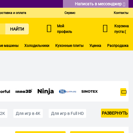
Написать в мессенджер
оставка и оплата
Сервис
Контакты
Мой
Корзина
НАЙТИ
профиль
пуста:(
ые машины
Холодильники
Кухонные плиты
Уценка
Распродажа
РАЗВЕРНУТЬ
 2K
Для игр в 4K
Для игр в Full HD
ие до 15 тыс руб.
До 20000 рублей