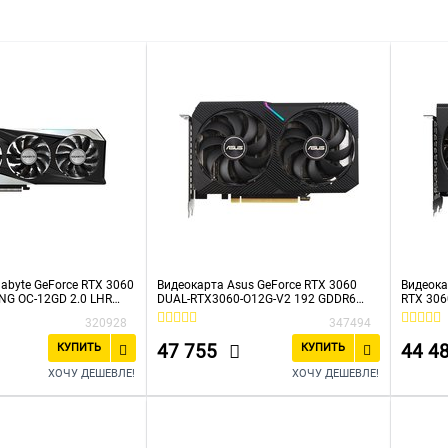
ублей
До 40000 рублей
До 50000 рублей
До 60000 ру
abyte GeForce RTX 3060
Видеокарта Asus GeForce RTX 3060
Видеока
G OC-12GD 2.0 LHR
DUAL-RTX3060-O12G-V2 192 GDDR6
RTX 306
GDDR6
1837/15000/HDMIx1/DPx3/HDCP Ret
N3060WF
320928
347494
DMIx2/DPx2/HDCP Ret
192 GDD
HDCP Re
47 755
44 4
КУПИТЬ
КУПИТЬ
ХОЧУ ДЕШЕВЛЕ!
ХОЧУ ДЕШЕВЛЕ!