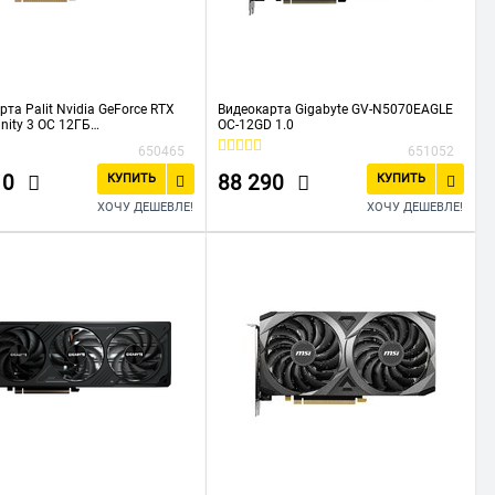
рта Palit Nvidia GeForce RTX
Видеокарта Gigabyte GV-N5070EAGLE
inity 3 OC 12ГБ
OC-12GD 1.0
0S19K9-GB2050S) GDDR7, Ret
650465
651052
10
88 290
КУПИТЬ
КУПИТЬ
ХОЧУ ДЕШЕВЛЕ!
ХОЧУ ДЕШЕВЛЕ!