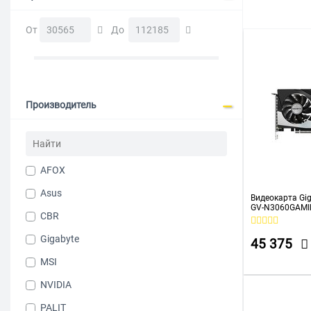
До 30000 р
От
До
Производитель
AFOX
Asus
Видеокарта Gig
GV-N3060GAMIN
CBR
12288Mb 192 
1837/15000/H
Gigabyte
45 375
MSI
NVIDIA
PALIT