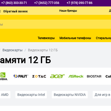
+7 (863) 303-30-71
+7 (3652) 777-356
+7 (978) 090-77-86
Наши бренды
Д
Телевизоры
Мобильные телефоны
Стиральн
/
Видеокарты
/
Видеокарты 12 ГБ
амяти 12 ГБ
ы AMD
Видеокарты Intel
Видеокарты NVIDIA
Для игр в
с видео и графикой
Для стриминга
Игровые
Недорог