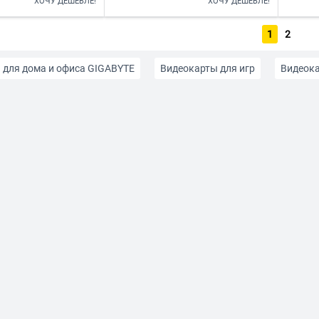
ХОЧУ ДЕШЕВЛЕ!
ХОЧУ ДЕШЕВЛЕ!
1
2
 для дома и офиса GIGABYTE
Видеокарты для игр
Видеока
 с типом видеопамяти GDDR6
Видеокарты AFOX
Видеока
 ASUS
Видеокарты Colorful
Видеокарты Inno3D
Видео
 NVIDIA
Видеокарты Palit
Видеокарты PNY
Видеокарт
 Zotac
Для мониторов 2K
Для мониторов 4K
Для мон
ублей
До 30 тыс рублей
До 40 тыс рублей
До 50 тыс 
видеокарты
Пассивная система охлаждения
С DisplayPort
28 бит
16 Гб
192 бит
2 Гб
24 Гб
256 бит