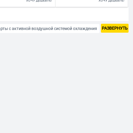
ХОЧУ ДЕШЕВЛЕ!
ХОЧУ ДЕШЕВЛЕ!
РАЗВЕРНУТЬ
рты с активной воздушной системой охлаждения
рты AMD Radeon
Видеокарты ASRock
карты Intel
Видеокарты MSI
ы PowerColor
Видеокарты Sapphire
иторов Full HD
Для стримеров
рублей
До 60 тыс рублей
С DVI
С HDMI
1 Гб
10 Гб
320 бит
6 Гб
64 бит
8 Гб