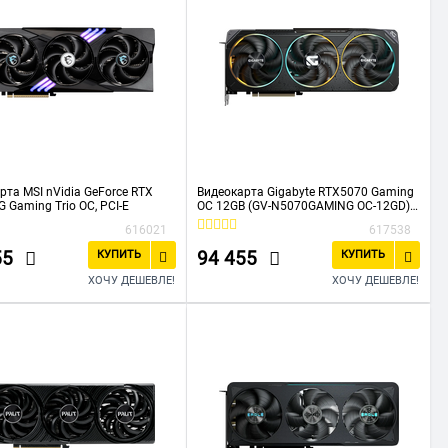
рта MSI nVidia GeForce RTX
Видеокарта Gigabyte RTX5070 Gaming
G Gaming Trio OC, PCI-E
OC 12GB (GV-N5070GAMING OC-12GD)
GDDR7 192bit 3xDP HDMI 3Fan RTL
616021
617538
55
94 455
КУПИТЬ
КУПИТЬ
ХОЧУ ДЕШЕВЛЕ!
ХОЧУ ДЕШЕВЛЕ!