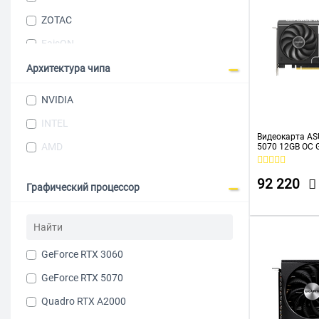
ZOTAC
FaisON
Kissin
Архитектура чипа
Acer
NVIDIA
ASROCK
INTEL
BIOSTAR
Видеокарта AS
AMD
5070 12GB OC 
M0NA00) (Prim
Colorful
92 220
INNO3D
Графический процессор
MAXSUN
Ninja
GeForce RTX 3060
OCPC
GeForce RTX 5070
SAPPHIRE
Quadro RTX A2000
SINOTEX