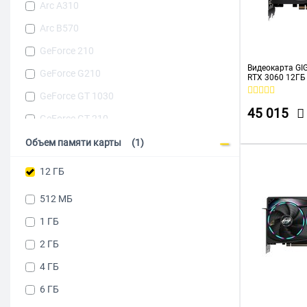
Arc A310
Arc B570
GeForce 210
Видеокарта GIG
GeForce G210
RTX 3060 12Г
2.0) Windforce,
GeForce GT 1030
45 015
GeForce GT 210
GeForce GT 220
Объем памяти карты
(1)
GeForce GT 240
12 ГБ
GeForce GT 710
512 МБ
GeForce GT 730
1 ГБ
GeForce GT 740
2 ГБ
GeForce GT610
4 ГБ
GeForce GTX 1050
6 ГБ
GeForce GTX 1050 Ti