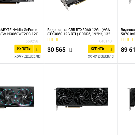
ABYTE Nvidia GeForce
Видеокарта CBR RTX3060 12Gb (VGA-
Видеока
Б (GV-N3060WF2OC-12GD
STX3060-12G-RTL) GDDR6, 192bit, 1320-
5070 Inf
 GDDR6, OC, Ret
1777Mhz, 3*DP + 1*HDMI 2.1, 170W, Ret
(NE7507
558258
640140
30 565
89 6
КУПИТЬ
КУПИТЬ
ХОЧУ ДЕШЕВЛЕ!
ХОЧУ ДЕШЕВЛЕ!