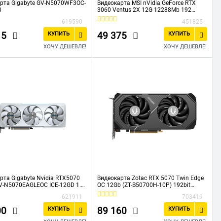
рта Gigabyte GV-N5070WF3OC-
Видеокарта MSI nVidia GeForce RTX
0
3060 Ventus 2X 12G 12288Mb 192
GDDR6 1680/15000 HDMIx1 DPx3
619590
451825
HDCP Ret
15
49 375
КУПИТЬ
КУПИТЬ
ХОЧУ ДЕШЕВЛЕ!
ХОЧУ ДЕШЕВЛЕ!
рта Gigabyte Nvidia RTX5070
Видеокарта Zotac RTX 5070 Twin Edge
V-N5070EAGLEOC ICE-12GD 1.0)
OC 12Gb (ZT-B50700H-10P) 192bit
GDDR7 PCI-E 2587/28000/HDMIx
GDDR7 2542/28000/HDMIx1/DPx3 PCI-
621911
703419
E 5.0
00
89 160
КУПИТЬ
КУПИТЬ