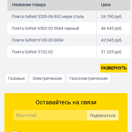
Название товара
Цена
Плита Gefest 3200-06 К62 нерж сталь
26 190
руб.
Плита Gefest 6502-03 0044 черный
46 645
руб.
Плита Gefest 6100-03 0004
42 045
руб.
Плита Gefest 5102-02
31 205
руб.
РАЗВЕРНУТЬ
Газовые
Электрические
Газоэлектрические
Комбинированные
Стреклокерамические
Оставайтесь на связи
Настольные газовые
3 конфорки
5 конфорок
С конвекцией
С вертелом
Подписаться
Стеклокерамические с духовкой