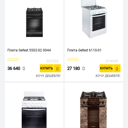
Плита Gefest 5502-02 0044
Плита Gefest 6110-01
237234
314049
36 640
27 180
КУПИТЬ
КУПИТЬ
ХОЧУ ДЕШЕВЛЕ!
ХОЧУ ДЕШЕВЛЕ!