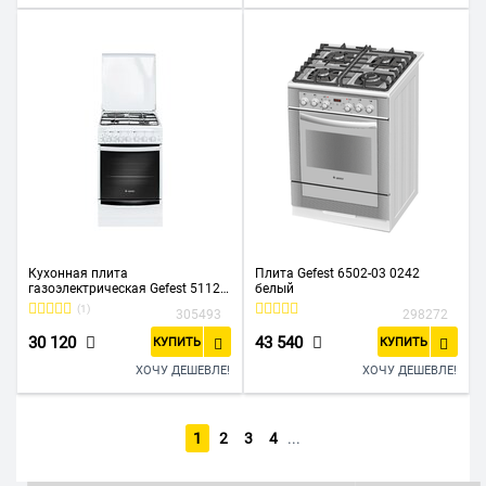
Кухонная плита
Плита Gefest 6502-03 0242
газоэлектрическая Gefest 5112-
белый
02
(1)
305493
298272
30 120
43 540
КУПИТЬ
КУПИТЬ
ХОЧУ ДЕШЕВЛЕ!
ХОЧУ ДЕШЕВЛЕ!
1
2
3
4
...