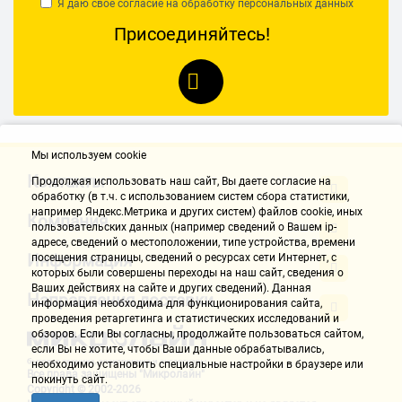
Я даю свое согласие на обработку
персональных данных
С электрической духовкой
С газовой духовкой
Присоединяйтесь!
Узкие (до 50 см шириной)
Ширина 55 см
Ширина 60 см
Бежевого цвета
Серого цвета
Серебристого цвета
Красного цвета
Мы используем cookie
Коричневого цвета
Качественные и надежные модели
Контакты
Продолжая использовать наш cайт, Вы даете согласие на
Электрические с конвекцией
Электрические черные
обработку (в т.ч. с использованием систем сбора статистики,
например Яндекс.Метрика и других систем) файлов cookie, иных
Компания
пользовательских данных (например сведений о Вашем ip-
Электрические белые
Электрические 50 см
адресе, сведений о местоположении, типе устройства, времени
Информация
посещения страницы, сведений о ресурсах сети Интернет, с
Электрические 60 см
Электрические 4 конфорки
которых были совершены переходы на наш сайт, сведения о
Ваших действиях на сайте и других сведений). Данная
Направления доставки
Электрические 2 конфорки
Мини плиты
информация необходима для функционирования сайта,
проведения ретаргетинга и статистических исследований и
обзоров. Если Вы согласны, продолжайте пользоваться сайтом,
Газовые мини
Большие газовые
если Вы не хотите, чтобы Ваши данные обрабатывались,
необходимо установить специальные настройки в браузере или
Газовые с электродуховкой
Газовые с конвекцией
Все права защищены "Микролайн"
покинуть сайт.
Copyright © 2002-2026