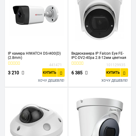
IP камера HIWATCH DS-I400(D)
Видеокамера IP Falcon Eye FE-
(2.8mm)
IPC-DV2-40pa 2.8-12мм цветная
441471
101129935
3 210
6 385
КУПИТЬ
КУПИТЬ
ХОЧУ ДЕШЕВЛЕ!
ХОЧУ ДЕШЕВЛЕ!