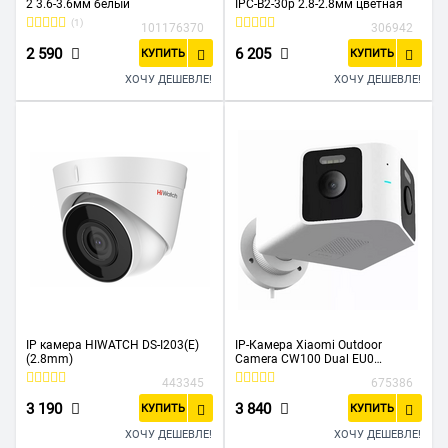
2 3.6-3.6мм белый
IPC-B2-30p 2.8-2.8мм цветная
(1)
101176370
306942
2 590
6 205
КУПИТЬ
КУПИТЬ
ХОЧУ ДЕШЕВЛЕ!
ХОЧУ ДЕШЕВЛЕ!
IP камера HIWATCH DS-I203(E)
IP-Камера Xiaomi Outdoor
(2.8mm)
Camera CW100 Dual EU0
BHR07UIEU
443345
675386
3 190
3 840
КУПИТЬ
КУПИТЬ
ХОЧУ ДЕШЕВЛЕ!
ХОЧУ ДЕШЕВЛЕ!