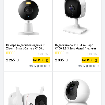
Камера видеонаблюдения IP
Видеокамера IP TP-Link Tapo
Xiaomi Smart Camera C100
C100 3.3-3.3мм белый/черный
(BHR07VOGL) Wi-Fi 2.8-2.8мм цв.
(8)
673385
313995
корп. белый
2 265
2 335
КУПИТЬ
КУПИТЬ
ХОЧУ ДЕШЕВЛЕ!
ХОЧУ ДЕШЕВЛЕ!