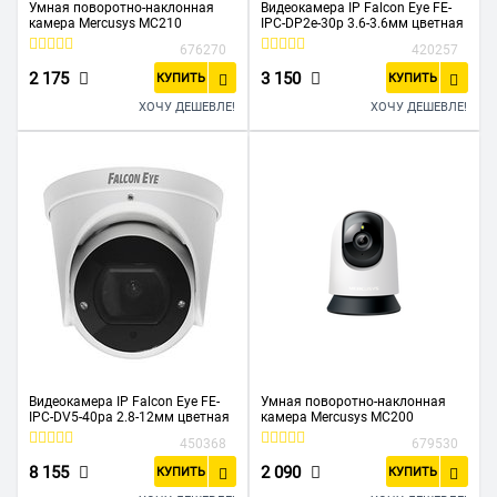
Умная поворотно-наклонная
Видеокамера IP Falcon Eye FE-
камера Mercusys MC210
IPC-DP2e-30p 3.6-3.6мм цветная
676270
420257
2 175
3 150
КУПИТЬ
КУПИТЬ
ХОЧУ ДЕШЕВЛЕ!
ХОЧУ ДЕШЕВЛЕ!
Видеокамера IP Falcon Eye FE-
Умная поворотно-наклонная
IPC-DV5-40pa 2.8-12мм цветная
камера Mercusys MC200
450368
679530
8 155
2 090
КУПИТЬ
КУПИТЬ