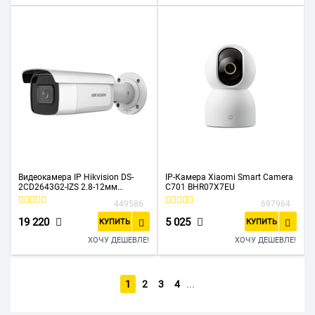
Видеокамера IP Hikvision DS-
IP-Камера Xiaomi Smart Camera
2CD2643G2-IZS 2.8-12мм
C701 BHR07X7EU
цветная корп.:белый
449586
697964
19 220
5 025
КУПИТЬ
КУПИТЬ
ХОЧУ ДЕШЕВЛЕ!
ХОЧУ ДЕШЕВЛЕ!
1
2
3
4
...