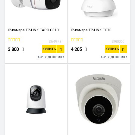
IP-камера TP-LINK TAPO C310
IP-камера TP-LINK TC70
364978
390000
3 800
4 205
КУПИТЬ
КУПИТЬ
ХОЧУ ДЕШЕВЛЕ!
ХОЧУ ДЕШЕВЛЕ!