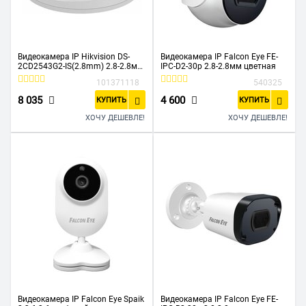
Видеокамера IP Hikvision DS-
Видеокамера IP Falcon Eye FE-
2CD2543G2-IS(2.8mm) 2.8-2.8мм
IPC-D2-30p 2.8-2.8мм цветная
корп.:белый
101371118
540325
8 035
4 600
КУПИТЬ
КУПИТЬ
ХОЧУ ДЕШЕВЛЕ!
ХОЧУ ДЕШЕВЛЕ!
Видеокамера IP Falcon Eye Spaik
Видеокамера IP Falcon Eye FE-