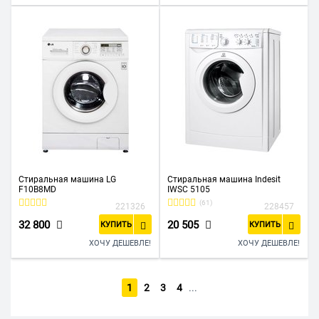
Стиральная машина LG
Стиральная машина Indesit
F10B8MD
IWSC 5105
(61)
221326
228457
32 800
20 505
КУПИТЬ
КУПИТЬ
ХОЧУ ДЕШЕВЛЕ!
ХОЧУ ДЕШЕВЛЕ!
1
2
3
4
...