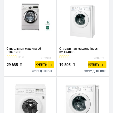
Стиральная машина LG
Стиральная машина Indesit
F1096ND3
IWUB 4085
(112)
202981
208702
29 635
19 805
КУПИТЬ
КУПИТЬ
ХОЧУ ДЕШЕВЛЕ!
ХОЧУ ДЕШЕВЛЕ!