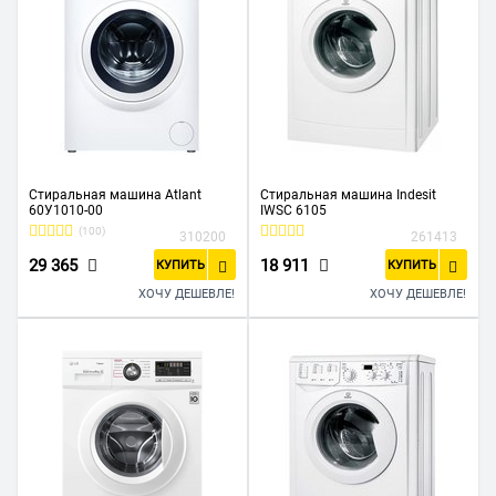
Стиральная машина Atlant
Стиральная машина Indesit
60У1010-00
IWSC 6105
(100)
310200
261413
29 365
18 911
КУПИТЬ
КУПИТЬ
ХОЧУ ДЕШЕВЛЕ!
ХОЧУ ДЕШЕВЛЕ!