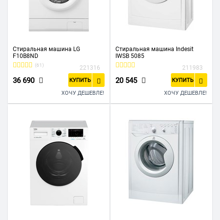
Стиральная машина LG
Стиральная машина Indesit
F10B8ND
IWSB 5085
(61)
221316
211983
36 690
20 545
КУПИТЬ
КУПИТЬ
ХОЧУ ДЕШЕВЛЕ!
ХОЧУ ДЕШЕВЛЕ!