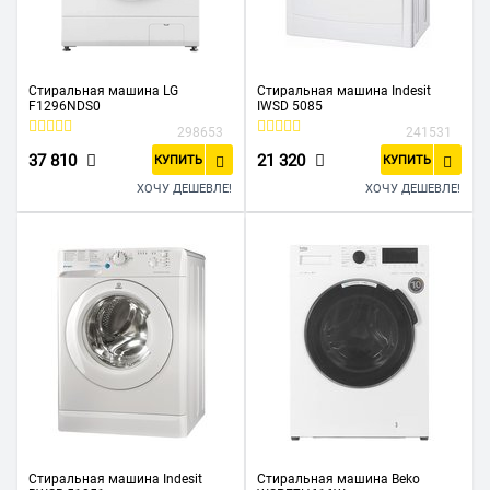
Стиральная машина LG
Стиральная машина Indesit
F1296NDS0
IWSD 5085
298653
241531
37 810
21 320
КУПИТЬ
КУПИТЬ
ХОЧУ ДЕШЕВЛЕ!
ХОЧУ ДЕШЕВЛЕ!
Стиральная машина Indesit
Стиральная машина Beko