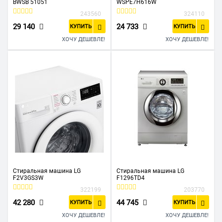
BWSB 51051
WSPE7H616W
243560
324110
29 140
24 733
КУПИТЬ
КУПИТЬ
ХОЧУ ДЕШЕВЛЕ!
ХОЧУ ДЕШЕВЛЕ!
Стиральная машина LG
Стиральная машина LG
F2V3GS3W
F1296TD4
322199
203770
42 280
44 745
КУПИТЬ
КУПИТЬ
ХОЧУ ДЕШЕВЛЕ!
ХОЧУ ДЕШЕВЛЕ!