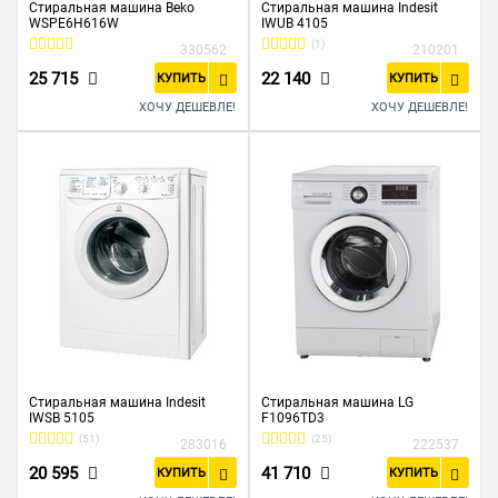
Стиральная машина Beko
Стиральная машина Indesit
WSPE6H616W
IWUB 4105
(1)
330562
210201
25 715
22 140
КУПИТЬ
КУПИТЬ
ХОЧУ ДЕШЕВЛЕ!
ХОЧУ ДЕШЕВЛЕ!
Стиральная машина Indesit
Стиральная машина LG
IWSB 5105
F1096TD3
(51)
(25)
283016
222537
20 595
41 710
КУПИТЬ
КУПИТЬ