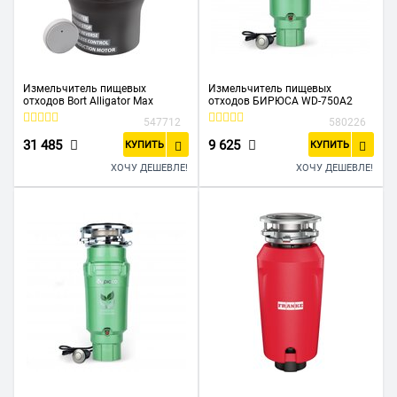
Измельчитель пищевых
Измельчитель пищевых
отходов Bort Alligator Max
отходов БИРЮСА WD-750A2
547712
580226
31 485
9 625
КУПИТЬ
КУПИТЬ
ХОЧУ ДЕШЕВЛЕ!
ХОЧУ ДЕШЕВЛЕ!