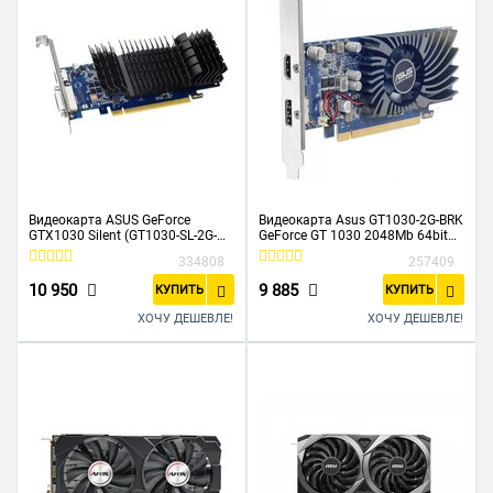
Видеокарта ASUS GeForce
Видеокарта Asus GT1030-2G-BRK
GTX1030 Silent (GT1030-SL-2G-
GeForce GT 1030 2048Mb 64bit
BRK) 2GB 64bit GDDR5 (1228-
GDDR3
334808
257409
1506/6008) DVI-D/HDMI
1228/6008/HDMIx1/DPx1/HDCP
Ret low profile
10 950
9 885
КУПИТЬ
КУПИТЬ
ХОЧУ ДЕШЕВЛЕ!
ХОЧУ ДЕШЕВЛЕ!