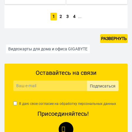
1
2
3
4
...
РАЗВЕРНУТЬ
Видеокарты для дома и офиса GIGABYTE
Видеокарты для игр
Оставайтесь на связи
Видеокарты с активной воздушной системой охлаждения
Видеокарты с типом видеопамяти GDDR6
Подписаться
Видеокарты AFOX
Видеокарты AMD Radeon
Я даю свое согласие на обработку
персональных данных
Видеокарты ASRock
Видеокарты ASUS
Присоединяйтесь!
Видеокарты Colorful
Видеокарты Inno3D
Видеокарты Intel
Видеокарты MSI