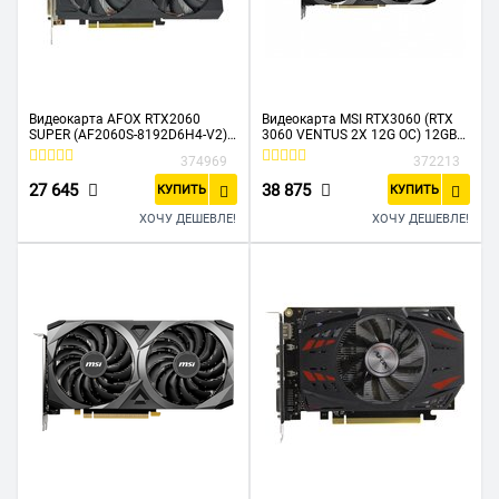
Видеокарта AFOX RTX2060
Видеокарта MSI RTX3060 (RTX
SUPER (AF2060S-8192D6H4-V2)
3060 VENTUS 2X 12G OC) 12GB
8GB GAMING GDDR6 256Bit ATX
GDDR6
374969
372213
Dual Fan
27 645
38 875
КУПИТЬ
КУПИТЬ
ХОЧУ ДЕШЕВЛЕ!
ХОЧУ ДЕШЕВЛЕ!