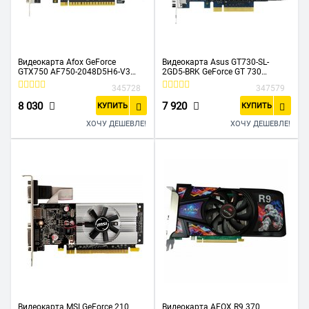
Видеокарта Afox GeForce
Видеокарта Asus GT730-SL-
GTX750 AF750-2048D5H6-V3
2GD5-BRK GeForce GT 730
2GB GDDR5 128BIT DVI HDMI VGA
90YV06N2-M0NA00 2048Mb
345728
347579
ATX SINGLE FAN
64bit GDDR5 902/5010
DVIx1/HDMIx1/CRTx1/HDCP PCI-
8 030
7 920
КУПИТЬ
КУПИТЬ
E Ret
ХОЧУ ДЕШЕВЛЕ!
ХОЧУ ДЕШЕВЛЕ!
Видеокарта MSI GeForce 210
Видеокарта AFOX R9 370