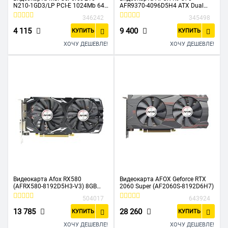
N210-1GD3/LP PCI-E 1024Mb 64
AFR9370-4096D5H4 ATX Dual
DDR3 460/800 DVIx1/CRTx1 Ret
Fan 4GB GDDR5 256bit DVI HDMI
346242
345498
DP
4 115
9 400
КУПИТЬ
КУПИТЬ
ХОЧУ ДЕШЕВЛЕ!
ХОЧУ ДЕШЕВЛЕ!
Видеокарта Afox RX580
Видеокарта AFOX Geforce RTX
(AFRX580-8192D5H3-V3) 8GB
2060 Super (AF2060S-8192D6H7)
GDDR5 256Bit HDMI 3xDP RTL
504017
643924
(783446)
13 785
28 260
КУПИТЬ
КУПИТЬ
ХОЧУ ДЕШЕВЛЕ!
ХОЧУ ДЕШЕВЛЕ!