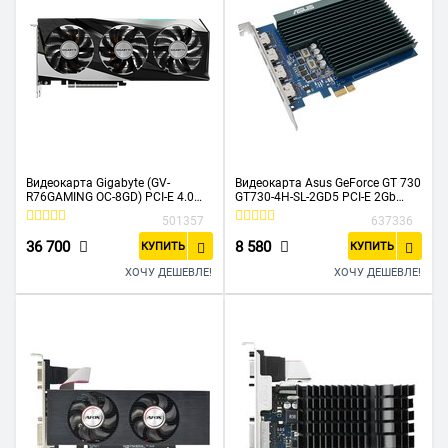
Видеокарта Gigabyte (GV-
Видеокарта Asus GeForce GT 730
R76GAMING OC-8GD) PCI-E 4.0
GT730-4H-SL-2GD5 PCI-E 2Gb
AMD Radeon RX 7600 8192Mb
GDDR5 902/5010 HDMIx4 HDCP
501357
637336
128 GDDR6 2355/18000 HDMIx2
Ret
DPx2 HDCP Ret
36 700
8 580
КУПИТЬ
КУПИТЬ
ХОЧУ ДЕШЕВЛЕ!
ХОЧУ ДЕШЕВЛЕ!