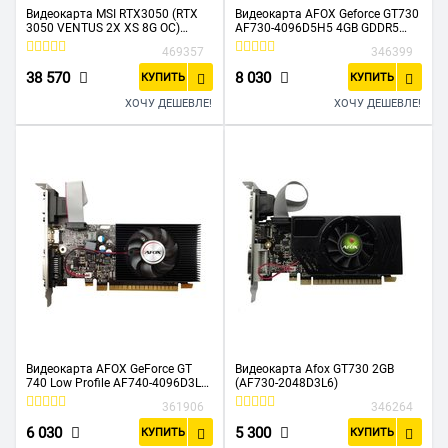
Видеокарта MSI RTX3050 (RTX
Видеокарта AFOX Geforce GT730
3050 VENTUS 2X XS 8G OC)
AF730-4096D5H5 4GB GDDR5
PCIE16 8GB GDDR6
128Bit DVI HDMI VGA ATX Single
469357
346399
Fan
38 570
8 030
КУПИТЬ
КУПИТЬ
ХОЧУ ДЕШЕВЛЕ!
ХОЧУ ДЕШЕВЛЕ!
Видеокарта AFOX GeForce GT
Видеокарта Afox GT730 2GB
740 Low Profile AF740-4096D3L3
(AF730-2048D3L6)
4GB 128Bit DVI HDMI VGA, Single
361906
346264
fan
6 030
5 300
КУПИТЬ
КУПИТЬ