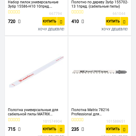
Набор пилок универсальные
Полотно по дереву Зубр 155702-
Зубр 15586-H10 10пред.
13 1пред. (сабельные пилы)
(лобзики)
667794
661044
720
410
КУПИТЬ
КУПИТЬ
ХОЧУ ДЕШЕВЛЕ!
ХОЧУ ДЕШЕВЛЕ!
Полотна универсальные для
Полотна Matrix 78216
сабельной пилы MATRIX
Professional для
S1222VF 782003 275/1,8-2,5 мм
электролобзика, 3шт. T301CD,
101574904
101588651
90x3мм, HCS
715
235
КУПИТЬ
КУПИТЬ