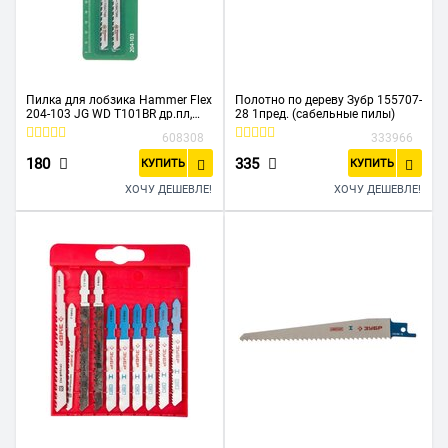
Пилка для лобзика Hammer Flex
Полотно по дереву Зубр 155707-
204-103 JG WD T101BR др.пл,
28 1пред. (сабельные пилы)
74мм, шаг 2.5, обр.зуб, HCS, 2шт.
608308
333966
180
335
КУПИТЬ
КУПИТЬ
ХОЧУ ДЕШЕВЛЕ!
ХОЧУ ДЕШЕВЛЕ!