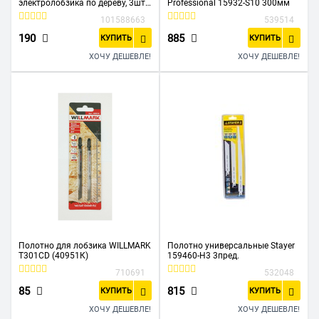
электролобзика по дереву, 3шт
Professional 15932-S10 300мм
T101D, 75х4,0мм, HCS
101588663
539514
190
885
КУПИТЬ
КУПИТЬ
ХОЧУ ДЕШЕВЛЕ!
ХОЧУ ДЕШЕВЛЕ!
Полотно для лобзика WILLMARK
Полотно универсальные Stayer
T301CD (40951К)
159460-H3 3пред.
710691
532048
85
815
КУПИТЬ
КУПИТЬ
ХОЧУ ДЕШЕВЛЕ!
ХОЧУ ДЕШЕВЛЕ!