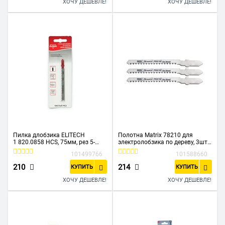
ХОЧУ ДЕШЕВЛЕ!
ХОЧУ ДЕШЕВЛЕ!
Пилка длобзика ELITECH
Полотна Matrix 78210 для
1 820.0858 HCS, 75мм, рез 5-
электролобзика по дереву, 3шт
30мм, для полиэтилена (РЕ),
T101AO, 50x1,4мм, фигурный рез
101499766
101588660
полипропилен (РР), чистпропил
(T102D) 1шт
210
214
КУПИТЬ
КУПИТЬ
ХОЧУ ДЕШЕВЛЕ!
ХОЧУ ДЕШЕВЛЕ!