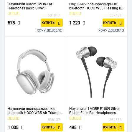
Наушники Xiaomi Mi In-Ear
Наушники полноразмерные
Headfones Basic Silver
bluetooth HOCO W55 Pleasing BT
(ZBW4355TY)
headphones серебро
501817
567481
575
1 220
КУПИТЬ
КУПИТЬ
ХОЧУ ДЕШЕВЛЕ!
ХОЧУ ДЕШЕВЛЕ!
Наушники полноразмерные
Наушники 1MORE E1009-Silver
bluetooth HOCO W35 Air Triumph
Piston Fit In-Ear Headphones
серебро
536137
362638
1 005
495
КУПИТЬ
КУПИТЬ