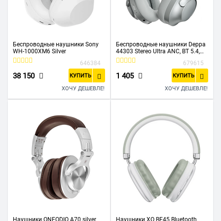
Беспроводные наушники Sony
Беспроводные наушники Deppa
WH-1000XM6 Silver
44303 Stereo Ultra ANC, BT 5.4,
ANC/ENC, 500мАч серебристый
646384
679615
38 150
1 405
КУПИТЬ
КУПИТЬ
ХОЧУ ДЕШЕВЛЕ!
ХОЧУ ДЕШЕВЛЕ!
Наушники ONEODIO A70 silver
Наушники XO BE45 Bluetooth