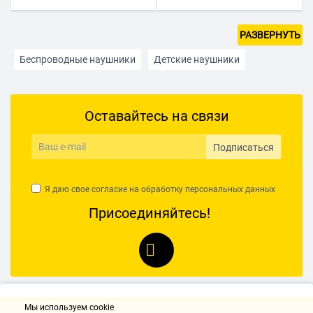
РАЗВЕРНУТЬ
Беспроводные наушники
Детские наушники
Беспроводные накладные
Оставайтесь на связи
Для компьютера с микрофоном
Для смартфонов
Наушники для телевизора
Накладные наушники
Подписаться
Наушники для консолей
Наушники Lightning для iPhone
Я даю свое согласие на обработку
персональных данных
Недорогие проводные наушники
Охватывающие
Присоединяйтесь!
Полноразмерные наушники
Проводные наушники
С Bluetooth
Спортивные с Bluetooth
Jack 3.5 мм
Белые
Голубые
Зеленые
Желтые
Красные
Мы используем cookie
Оранжевые
Розового цвета
Серебристые
Синие