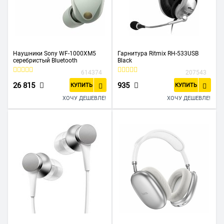
Наушники Sony WF-1000XM5
Гарнитура Ritmix RH-533USB
серебристый Bluetooth
Black
614374
207543
26 815
935
КУПИТЬ
КУПИТЬ
ХОЧУ ДЕШЕВЛЕ!
ХОЧУ ДЕШЕВЛЕ!