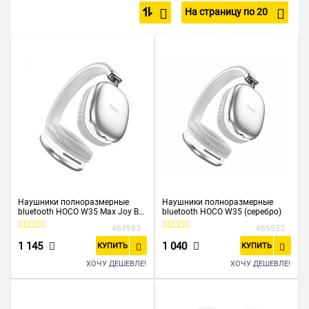
На страницу по 20
Проводные наушники
Детские
Беспроводные наушники для спорта
Беспроводные JBL
Для PlayStation и Xbox
Для телевизора
Для компьютера с микрофоном
Недорогие
С Bluetooth
Розовые
6.3 мм
3.5 мм
Наушники полноразмерные
Наушники полноразмерные
bluetooth HOCO W35 Max Joy BT
bluetooth HOCO W35 (серебро)
(серебро)
484983
469532
1 145
1 040
КУПИТЬ
КУПИТЬ
ХОЧУ ДЕШЕВЛЕ!
ХОЧУ ДЕШЕВЛЕ!