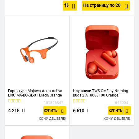
На страницу по 20
Проводные наушники
Детские
Беспроводные наушники для спорта
Беспроводные JBL
Для PlayStation и Xbox
Для телевизора
Для компьютера с микрофоном
Недорогие
С Bluetooth
Розовые
6.3 мм
3.5 мм
Гарнитура Mojawa Aerra Activa
Наушники TWS CMF by Nothing
ENC MA-BO-GL-01 Black/Orange
Buds 2 A10600100 Orange
101806847
645004
4 215
6 610
КУПИТЬ
КУПИТЬ
ХОЧУ ДЕШЕВЛЕ!
ХОЧУ ДЕШЕВЛЕ!