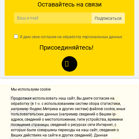
Оставайтесь на связи
Для компьютера с микрофоном
Для смартфонов
Наушники для телевизора
Накладные наушники
Подписаться
Наушники для консолей
Наушники Lightning для iPhone
Я даю свое согласие на обработку
персональных данных
Недорогие проводные наушники
Охватывающие
Присоединяйтесь!
Полноразмерные наушники
Проводные наушники
С Bluetooth
Спортивные с Bluetooth
Jack 3.5 мм
Белые
Голубые
Зеленые
Желтые
Красные
Мы используем cookie
Оранжевые
Розового цвета
Серебристые
Синие
Контакты
Продолжая использовать наш cайт, Вы даете согласие на
Черного цвета
Наушники 1MORE
обработку (в т.ч. с использованием систем сбора статистики,
например Яндекс.Метрика и других систем) файлов cookie, иных
Компания
пользовательских данных (например сведений о Вашем ip-
Наушники Accesstyle
Наушники A4Tech
адресе, сведений о местоположении, типе устройства, времени
Информация
посещения страницы, сведений о ресурсах сети Интернет, с
Наушники Apple
Наушники BQ
Наушники Crown
которых были совершены переходы на наш сайт, сведения о
Ваших действиях на сайте и других сведений). Данная