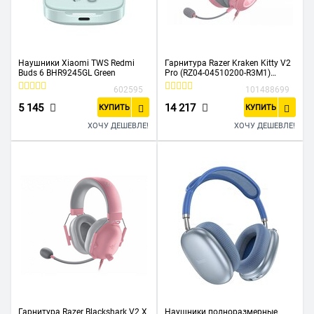
Наушники Xiaomi TWS Redmi
Гарнитура Razer Kraken Kitty V2
Buds 6 BHR9245GL Green
Pro (RZ04-04510200-R3M1)
quartz проводная USB
602595
101488699
5 145
14 217
КУПИТЬ
КУПИТЬ
ХОЧУ ДЕШЕВЛЕ!
ХОЧУ ДЕШЕВЛЕ!
Гарнитура Razer Blackshark V2 X
Наушники полноразмерные