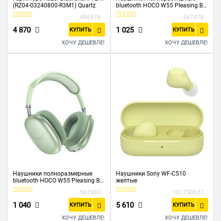
(RZ04-03240800-R3M1) Quartz
bluetooth HOCO W55 Pleasing BT
headphones синий
496574
567478
4 870
1 025
КУПИТЬ
КУПИТЬ
ХОЧУ ДЕШЕВЛЕ!
ХОЧУ ДЕШЕВЛЕ!
Наушники полноразмерные
Наушники Sony WF-C510
bluetooth HOCO W55 Pleasing BT
желтые
headphones зеленый
567483
101730627
1 040
5 610
КУПИТЬ
КУПИТЬ
ХОЧУ ДЕШЕВЛЕ!
ХОЧУ ДЕШЕВЛЕ!