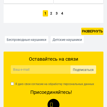
1
2
3
4
РАЗВЕРНУТЬ
Беспроводные наушники
Детские наушники
Беспроводные накладные
Оставайтесь на связи
Для компьютера с микрофоном
Для смартфонов
Наушники для телевизора
Накладные наушники
Подписаться
Наушники для консолей
Наушники Lightning для iPhone
Я даю свое согласие на обработку
персональных данных
Недорогие проводные наушники
Охватывающие
Присоединяйтесь!
Полноразмерные наушники
Проводные наушники
С Bluetooth
Спортивные с Bluetooth
Jack 3.5 мм