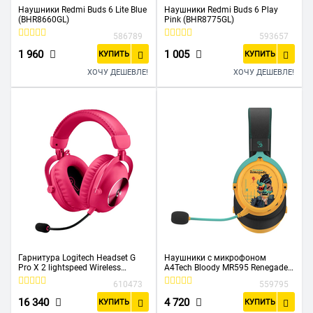
Наушники Redmi Buds 6 Lite Blue
Наушники Redmi Buds 6 Play
(BHR8660GL)
Pink (BHR8775GL)
586789
593657
1 960
1 005
КУПИТЬ
КУПИТЬ
ХОЧУ ДЕШЕВЛЕ!
ХОЧУ ДЕШЕВЛЕ!
Гарнитура Logitech Headset G
Наушники с микрофоном
Pro X 2 lightspeed Wireless
A4Tech Bloody MR595 Renegade
Gaming Pink 981-001275
желтый/рисунок
610473
559795
16 340
4 720
КУПИТЬ
КУПИТЬ