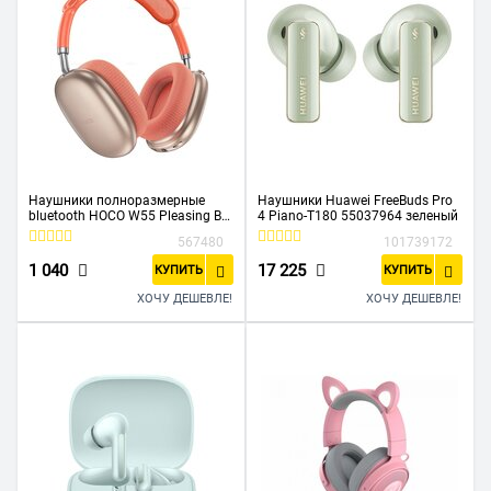
Наушники полноразмерные
Наушники Huawei FreeBuds Pro
bluetooth HOCO W55 Pleasing BT
4 Piano-T180 55037964 зеленый
headphones розовый
567480
101739172
1 040
17 225
КУПИТЬ
КУПИТЬ
ХОЧУ ДЕШЕВЛЕ!
ХОЧУ ДЕШЕВЛЕ!