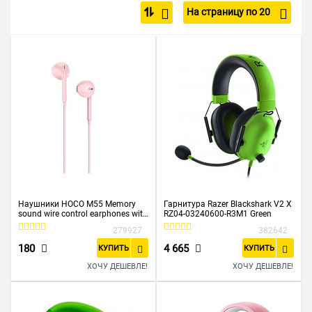
На страницу по 20
Проводные наушники
Детские
Беспроводные наушники для спорта
Беспроводные JBL
Для PlayStation и Xbox
Для телевизора
Для компьютера с микрофоном
Недорогие
С Bluetooth
Розовые
6.3 мм
3.5 мм
Наушники HOCO M55 Memory
Гарнитура Razer Blackshark V2 X
sound wire control earphones with
RZ04-03240600-R3M1 Green
mic pink
279927
382642
180
4 665
КУПИТЬ
КУПИТЬ
ХОЧУ ДЕШЕВЛЕ!
ХОЧУ ДЕШЕВЛЕ!