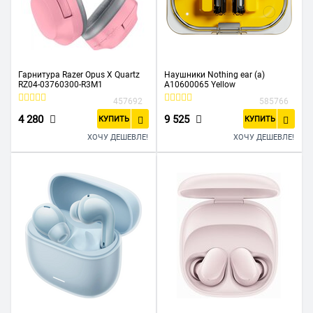
Гарнитура Razer Opus X Quartz
Наушники Nothing ear (a)
RZ04-03760300-R3M1
A10600065 Yellow
457692
585766
4 280
9 525
КУПИТЬ
КУПИТЬ
ХОЧУ ДЕШЕВЛЕ!
ХОЧУ ДЕШЕВЛЕ!