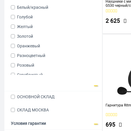
Наушники с ми
G530 черный/с
RazerRazer
Белый/красный
(G530)
REDRAGON
Голубой
2 625
RITMIX
Желтый
SENNHEISER
Золотой
Smartbuy
Оранжевый
Sony
Разноцветный
Steelseries
Розовый
SVEN
Серебристый
YEALINK
Серый
ОКТАВА
Фиолетовый
ОСНОВНОЙ СКЛАД
Cromex
Черный/зеленый
Гарнитура Ritm
СКЛАД МОСКВА
Vixion
Черный/красный
1MORE
Белый
Условия гарантии
695