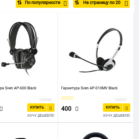
По популярности
На страницу по 20
6.3 мм
3.5 мм
ра Sven АР-600 Black
Гарнитура Sven AP-010MV Black
162083
162051
400
КУПИТЬ
КУПИТЬ
ХОЧУ ДЕШЕВЛЕ!
ХОЧУ ДЕШЕВЛЕ!