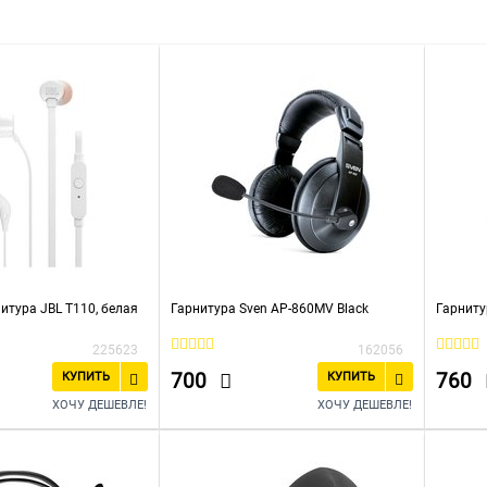
тера с микрофоном
Недорогие
С Bluetooth
Розовые
итура JBL T110, белая
Гарнитура Sven AP-860MV Black
Гарниту
225623
162056
700
760
КУПИТЬ
КУПИТЬ
ХОЧУ ДЕШЕВЛЕ!
ХОЧУ ДЕШЕВЛЕ!