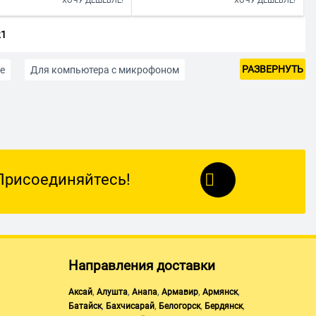
ХОЧУ ДЕШЕВЛЕ!
ХОЧУ ДЕШЕВЛЕ!
21
РАЗВЕРНУТЬ
е
Для компьютера с микрофоном
Наушники для консолей
тывающие
Полноразмерные наушники
.5 мм
Белые
Голубые
Зеленые
Присоединяйтесь!
Синие
Черного цвета
ки Apple
Наушники BQ
Наушники Crown
Направления доставки
asonic
Наушники Samsung
,
,
,
,
,
Аксай
Алушта
Анапа
Армавир
Армянск
,
,
,
,
Батайск
Бахчисарай
Белогорск
Бердянск