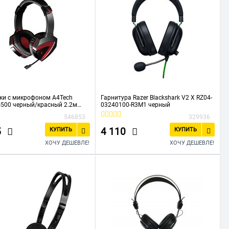
ки с микрофоном A4Tech
Гарнитура Razer Blackshark V2 X RZ04-
G500 черный/красный 2.2м
03240100-R3M1 черный
ры
546853
329936
5
4 110
КУПИТЬ
КУПИТЬ
ХОЧУ ДЕШЕВЛЕ!
ХОЧУ ДЕШЕВЛЕ!