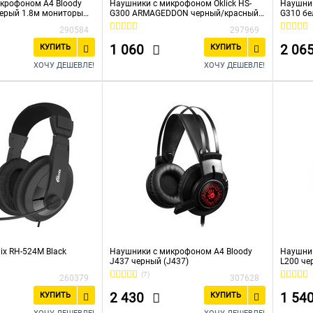
крофоном A4 Bloody
Наушники с микрофоном Oklick HS-
Наушник
ерый 1.8м мониторы
G300 ARMAGEDDON черный/красный
G310 бе
(AH-V1)
290584
297969
1 060
2 06
КУПИТЬ
КУПИТЬ
ХОЧУ ДЕШЕВЛЕ!
ХОЧУ ДЕШЕВЛЕ!
ix RH-524M Black
Наушники с микрофоном A4 Bloody
Наушник
J437 черный (J437)
L200 че
(7)
260379
307628
2 430
1 54
КУПИТЬ
КУПИТЬ