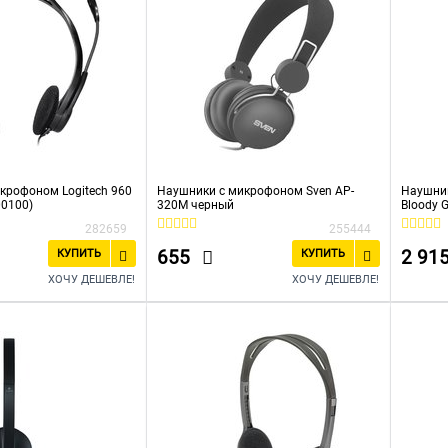
крофоном Logitech 960
Наушники с микрофоном Sven AP-
Наушни
00100)
320M черный
Bloody 
монито
282659
255444
655
2 91
КУПИТЬ
КУПИТЬ
ХОЧУ ДЕШЕВЛЕ!
ХОЧУ ДЕШЕВЛЕ!