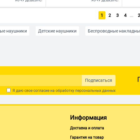
ХОЧУ ДЕШЕВЛЕ!
ХОЧУ ДЕШЕВЛЕ!
1
2
3
4
...
ые наушники
Детские наушники
Беспроводные накладны
онов
Наушники для телевизора
Накладные наушники
ghtning для iPhone
Недорогие проводные наушники
Охва
 наушники
С Bluetooth
Спортивные с Bluetooth
Jack 3
Подписаться
Я даю свое согласие на обработку
персональных данных
Красные
Оранжевые
Розового цвета
Серебристые
1MORE
Наушники A4Tech
Наушники Accesstyle
Наушни
Информация
HOCO
Наушники Huawei
Наушники JBL
Наушники Pan
Доставка и оплата
Гарантия на товар