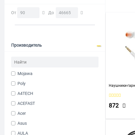
Для компью
От
До
Производитель
Mojawa
Poly
Наушники-гарн
A4TECH
ACEFAST
872
Acer
Asus
AULA