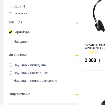
BELKIN
Borofone
CBR
Тип
(1)
CREATIVE
Гарнитура
Defender
Наушники
EDIFIER
Наушники с ми
черный (981-0
EPOS
(69)
Исполнение
2 800
GENIUS
Наушники вкладыши
GMNG
Наушники накладные
hoco
Наушники полноразмерные
HONOR
Huawei
Подключение
HyperX