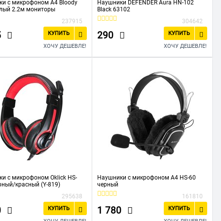
и с микрофоном A4 Bloody
Наушники DEFENDER Aura HN-102
лый 2.2м мониторы
Black 63102
237915
304642
5
290
КУПИТЬ
КУПИТЬ
ХОЧУ ДЕШЕВЛЕ!
ХОЧУ ДЕШЕВЛЕ!
и с микрофоном Oklick HS-
Наушники с микрофоном A4 HS-60
рный/красный (Y-819)
черный
295638
161810
0
1 780
КУПИТЬ
КУПИТЬ