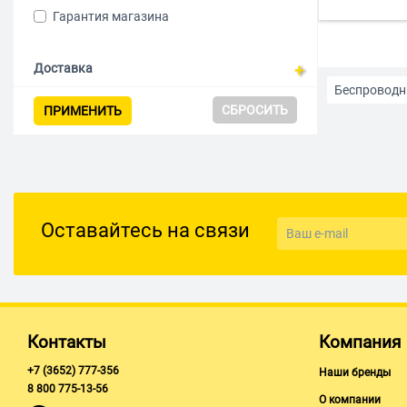
AKG
Черный
Гарантия магазина
Anker
Синий
AUDIO-TECHNICA
Зеленый
Доставка
Беспроводн
Baseus
Белый/серебристый
СБРОСИТЬ
ПРИМЕНИТЬ
Beyerdynamic
Коричневый
Для смартф
BQ
Серебристый/черный
Наушники Li
Deppa
Черный/золотой
ExeGate
Черный/синий
Проводные
Оставайтесь на связи
FIIO
Красный
Желтые
Geozon
GoPower
Наушники 
Havit
Контакты
Компания
MARSHALL
Наушники 
+7 (3652) 777-356
Наши бренды
8 800 775-13-56
MAXVI
О компании