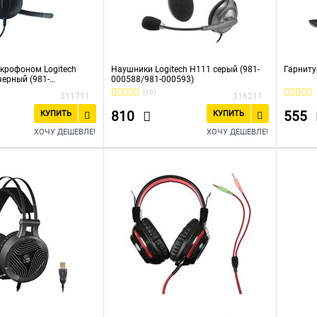
крофоном Logitech
Наушники Logitech H111 серый (981-
Гарниту
черный (981-
000588/981-000593)
0509)
(10)
311711
316211
810
555
КУПИТЬ
КУПИТЬ
ХОЧУ ДЕШЕВЛЕ!
ХОЧУ ДЕШЕВЛЕ!