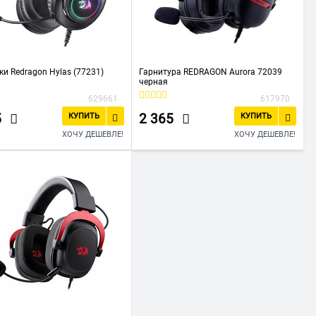
и Redragon Hylas (77231)
Гарнитура REDRAGON Aurora 72039
черная
629661
617970
5
2 365
КУПИТЬ
КУПИТЬ
ХОЧУ ДЕШЕВЛЕ!
ХОЧУ ДЕШЕВЛЕ!