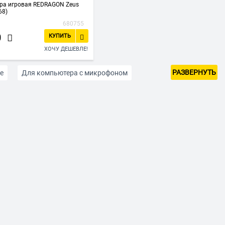
ра игровая REDRAGON Zeus
68)
680755
0
КУПИТЬ
ХОЧУ ДЕШЕВЛЕ!
РАЗВЕРНУТЬ
е
Для компьютера с микрофоном
Наушники для консолей
тывающие
Полноразмерные наушники
.5 мм
Белые
Голубые
Зеленые
Синие
Черного цвета
ки Apple
Наушники BQ
Наушники Crown
asonic
Наушники Samsung