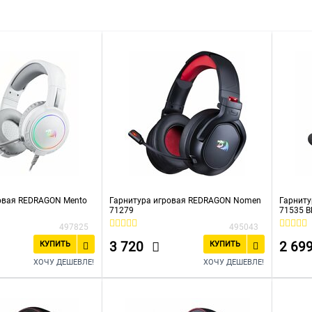
тера с микрофоном
Недорогие
С Bluetooth
Розовые
овая REDRAGON Mento
Гарнитура игровая REDRAGON Nomen
Гарниту
71279
71535 B
497825
495043
3 720
2 69
КУПИТЬ
КУПИТЬ
ХОЧУ ДЕШЕВЛЕ!
ХОЧУ ДЕШЕВЛЕ!