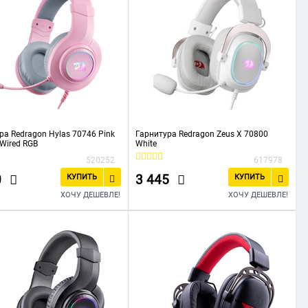
ра Redragon Hylas 70746 Pink
Гарнитура Redragon Zeus X 70800
Wired RGB
White
520252
617978
0
3 445
КУПИТЬ
КУПИТЬ
ХОЧУ ДЕШЕВЛЕ!
ХОЧУ ДЕШЕВЛЕ!