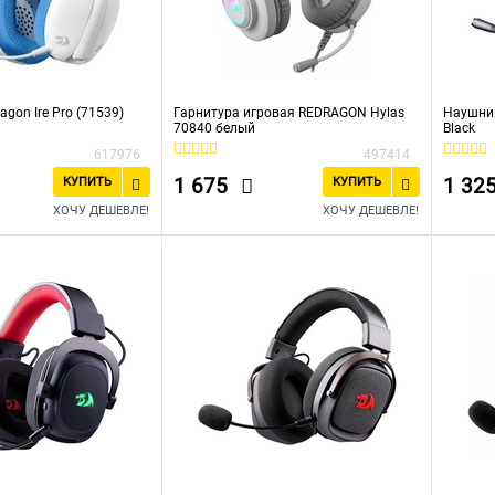
agon Ire Pro (71539)
Гарнитура игровая REDRAGON Hylas
Наушник
70840 белый
Black
617976
497414
1 675
1 32
КУПИТЬ
КУПИТЬ
ХОЧУ ДЕШЕВЛЕ!
ХОЧУ ДЕШЕВЛЕ!