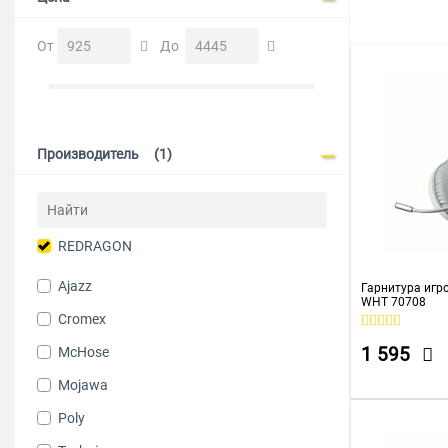
Для компью
От
До
Производитель
(1)
REDRAGON
Ajazz
Гарнитура игр
WHT 70708
Cromex
McHose
1 595
Mojawa
Poly