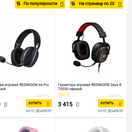
По популярности
На страницу по 20
6.3 мм
3.5 мм
ра игровая REDRAGON Ire Pro
Гарнитура игровая REDRAGON Zeus X
lack
70550 черный
490170
497415
9
3 415
КУПИТЬ
КУПИТЬ
ХОЧУ ДЕШЕВЛЕ!
ХОЧУ ДЕШЕВЛЕ!