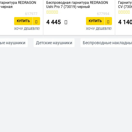
 гарнитура REDRAGON
Беспроводная гарнитура REDRAGON
Гарниту
 черная
Ushi Pro 7 (73019) черный
CV (730
617977
677994
4 445
4 14
КУПИТЬ
КУПИТЬ
ХОЧУ ДЕШЕВЛЕ!
ХОЧУ ДЕШЕВЛЕ!
ые наушники
Детские наушники
Беспроводные накладны
онов
Наушники для телевизора
Накладные наушники
ghtning для iPhone
Недорогие проводные наушники
Охва
 наушники
С Bluetooth
Спортивные с Bluetooth
Jack 3
Красные
Оранжевые
Розового цвета
Серебристые
1MORE
Наушники A4Tech
Наушники Accesstyle
Наушни
HOCO
Наушники Huawei
Наушники JBL
Наушники Pan