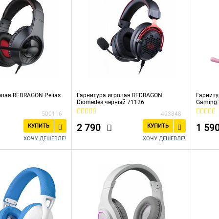
овая REDRAGON Pelias
Гарнитура игровая REDRAGON
Гарниту
Diomedes черный 71126
Gaming 
500116
493848
2 790
1 59
КУПИТЬ
КУПИТЬ
ХОЧУ ДЕШЕВЛЕ!
ХОЧУ ДЕШЕВЛЕ!