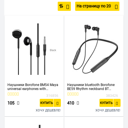
Полноразмерные наушники
Накладные
На страницу по 20
Проводные наушники
Детские
Беспроводные наушники для спорта
Беспроводные JBL
Для PlayStation и Xbox
Для телевизора
Для компьютера с микрофоном
Недорогие
С Bluetooth
Розовые
6.3 мм
3.5 мм
Наушники Borofone BM54 Maya
Наушники bluetooth Borofone
universal earphones with
BE59 Rhythm neckband BT
microphone, black
earphones, black
316856
383426
105
410
КУПИТЬ
КУПИТЬ
ХОЧУ ДЕШЕВЛЕ!
ХОЧУ ДЕШЕВЛЕ!