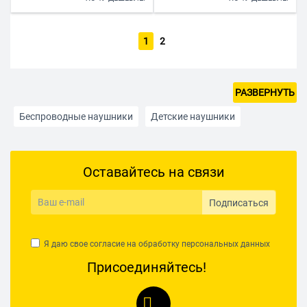
1
2
РАЗВЕРНУТЬ
Беспроводные наушники
Детские наушники
Беспроводные накладные
Оставайтесь на связи
Для компьютера с микрофоном
Для смартфонов
Наушники для телевизора
Накладные наушники
Подписаться
Наушники для консолей
Наушники Lightning для iPhone
Я даю свое согласие на обработку
персональных данных
Недорогие проводные наушники
Охватывающие
Присоединяйтесь!
Полноразмерные наушники
Проводные наушники