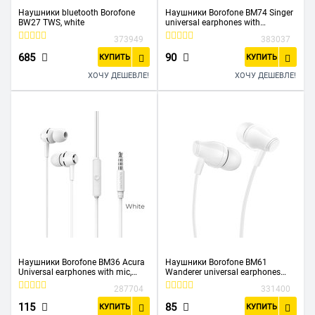
Наушники bluetooth Borofone
Наушники Borofone BM74 Singer
BW27 TWS, white
universal earphones with
microphone, black
373949
383037
685
90
КУПИТЬ
КУПИТЬ
ХОЧУ ДЕШЕВЛЕ!
ХОЧУ ДЕШЕВЛЕ!
Наушники Borofone BM36 Acura
Наушники Borofone BM61
Universal earphones with mic,
Wanderer universal earphones
white
with mic, white
287704
331400
115
85
КУПИТЬ
КУПИТЬ