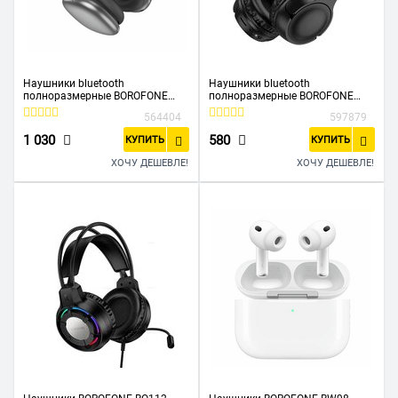
Наушники bluetooth
Наушники bluetooth
полноразмерные BOROFONE
полноразмерные BOROFONE
BO22 Plus Elegant BT headphones
BO32 Show BT headphone
564404
597879
серый
черный
1 030
580
КУПИТЬ
КУПИТЬ
ХОЧУ ДЕШЕВЛЕ!
ХОЧУ ДЕШЕВЛЕ!