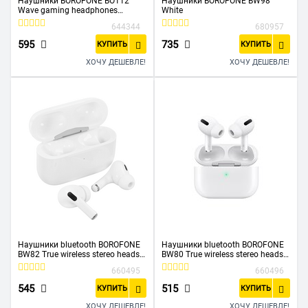
Наушники BOROFONE BO112
Наушники BOROFONE BW98
Wave gaming headphones
White
чёрный
644344
680957
595
735
КУПИТЬ
КУПИТЬ
ХОЧУ ДЕШЕВЛЕ!
ХОЧУ ДЕШЕВЛЕ!
Наушники bluetooth BOROFONE
Наушники bluetooth BOROFONE
BW82 True wireless stereo headset
BW80 True wireless stereo headset
белый
белый
660495
660496
545
515
КУПИТЬ
КУПИТЬ
ХОЧУ ДЕШЕВЛЕ!
ХОЧУ ДЕШЕВЛЕ!