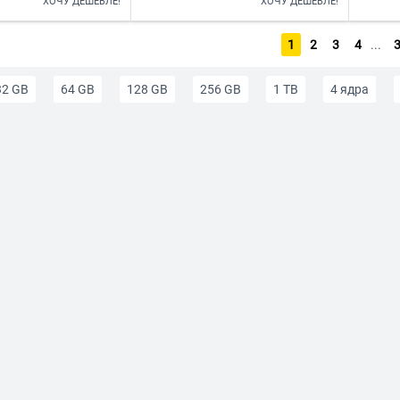
ХОЧУ ДЕШЕВЛЕ!
ХОЧУ ДЕШЕВЛЕ!
1
2
3
4
...
32 GB
64 GB
128 GB
256 GB
1 TB
4 ядра
4 ГБ ОЗУ
6 ГБ ОЗУ
8 ГБ ОЗУ
12 ГБ ОЗУ
Игровы
елефоны
Смартфоны для детей и подростков
Телефоны дл
 большим экраном
Маленькие смартфоны
Смартфоны на 
до 15000
Смартфоны до 20 000 р
Смартфоны до 25 000 
до 50 000 р
Влагозащитный
с WI-FI
С GPS
С NFC
ЛОНАСС
Для селфи с автофокусом
AMOLED
1 SIM