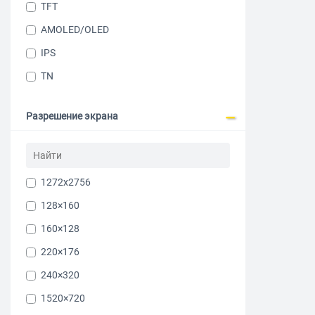
Желтый
TFT
AMOLED/OLED
Мобильный
IPS
Xiaomi 256 
TN
Разрешение экрана
1272x2756
128×160
160×128
220×176
240×320
1520×720