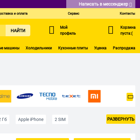
Написать в мессенджер
оставка и оплата
Сервис
Контакты
Мой
Корзина
НАЙТИ
профиль
пуста:(
ые машины
Холодильники
Кухонные плиты
Уценка
Распродажа
РАЗВЕРНУТЬ
2 Гб
Apple iPhone
2 SIM
е
До 10 000 р
До 15 000 р
Черные