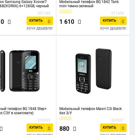
н Samsung Galaxy Xcover7
Мобильный телефон BQ 1842 Tank
6BZKDR06) 6+128GB, черный
mini темно-зеленый
551185
271436
10
1 610
КУПИТЬ
КУПИТЬ
ХОЧУ ДЕШЕВЛЕ!
ХОЧУ ДЕШЕВЛЕ!
ый телефон BQ 1848 Step+
Мобильный телефон Maxvi C3i Black
без СЗУ в комплекте)
без З/У
310323
330937
880
КУПИТЬ
КУПИТЬ