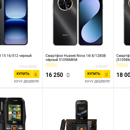
 15 16/512 черный
Смартфон Huawei Nova 14i 8/128GB
Смартфо
чёрный 51098MKM
(51098
101818036
678557
16 250
18 0
КУПИТЬ
КУПИТЬ
ХОЧУ ДЕШЕВЛЕ!
ХОЧУ ДЕШЕВЛЕ!