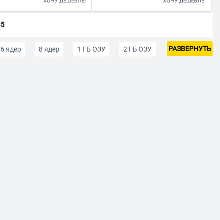
ХОЧУ ДЕШЕВЛЕ!
ХОЧУ ДЕШЕВЛЕ!
35
РАЗВЕРНУТЬ
6 ядер
8 ядер
1 ГБ ОЗУ
2 ГБ ОЗУ
е смартфоны
Женские телефоны
я пожилых людей
iOS
Смартфоны на Android
До 5 000 р
р
Смартфоны до 40 000 р
Смартфоны с поддержкой сетей 5G
Белый
Черные
Золотой
Зеленый