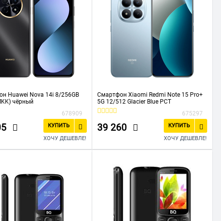
н Huawei Nova 14i 8/256GB
Смартфон Xiaomi Redmi Note 15 Pro+
MKK) чёрный
5G 12/512 Glacier Blue РСТ
678909
675297
05
39 260
КУПИТЬ
КУПИТЬ
ХОЧУ ДЕШЕВЛЕ!
ХОЧУ ДЕШЕВЛЕ!