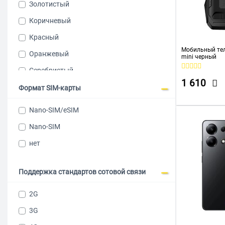
Золотистый
teXet
Коричневый
Ulefone
Красный
XIAOMI
Мобильный тел
Оранжевый
mini черный
Серебристый
1 610
Серый
Формат SIM-карты
Синий
Nano-SIM/eSIM
Фиолетовый
Nano-SIM
Чёрный
нет
Поддержка стандартов сотовой связи
2G
3G