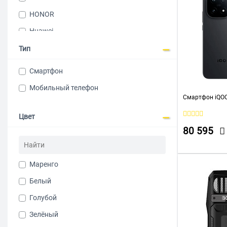
HONOR
Huawei
IIIF150
Тип
Infinix
Смартфон
INOI
Мобильный телефон
MAXVI
Смартфон iQOO
NOKIA
Цвет
80 595
OPPO
Philips
Маренго
Realme
Белый
Rikor
Голубой
Samsung
Зелёный
Tecno