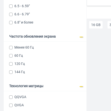
6.5 - 6.59"
6.6 - 6.79"
6.8" и более
16 GB
Частота обновления экрана
3 ГБ ОЗУ
Менее 60 Гц
Мужские т
60 Гц
Телефоны с
120 Гц
144 Гц
до 10000
Технология матрицы
Смартфоны 
QQVGA
Функция Г
QVGA