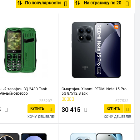
По популярности
На страницу по 20
tel
Realme
Samsung
TECNO
ый телефон BQ 2430 Tank
Смартфон Xiaomi REDMI Note 15 Pro
еленый/серебро
5G 8/512 Black
255207
677533
5
30 415
КУПИТЬ
КУПИТЬ
ХОЧУ ДЕШЕВЛЕ!
ХОЧУ ДЕШЕВЛЕ!