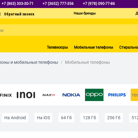
+7 (863) 303-30-71
+7 (3652) 777-356
+7 (978) 090-77-86
Наши бренды
Д
Телевизоры
Мобильные телефоны
Стиральн
фоны и мобильные телефоны
/
Мобильные телефоны
На Android
На iOS
64 Гб
128 Гб
256 Гб
51
экраном
4G (LTE)
5G
С GPS
С NFC
Недороги