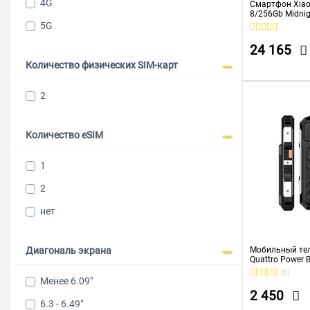
4G
Смартфон Xiao
8/256Gb Midnig
5G
24 165
Количество физических SIM-карт
2
Количество eSIM
1
2
нет
Диагональ экрана
Мобильный тел
Quattro Power B
(6)
Менее 6.09"
2 450
6.3 - 6.49"