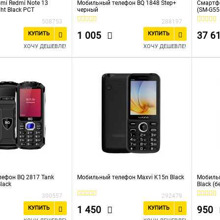
mi Redmi Note 13
Мобильный телефон BQ 1848 Step+
Смартфо
ht Black РСТ
черный
(SM-G55
508753
288197
1 005
37 6
КУПИТЬ
КУПИТЬ
ХОЧУ ДЕШЕВЛЕ!
ХОЧУ ДЕШЕВЛЕ!
ефон BQ 2817 Tank
Мобильный телефон Maxvi K15n Black
Мобильн
lack
Black (
300557
292479
1 450
950
КУПИТЬ
КУПИТЬ