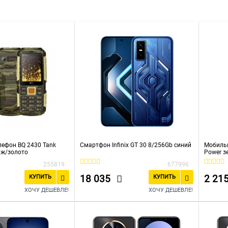
т пыли и влаги
Bluetooth
Full HD
BQ
Infinix
I
ефон BQ 2430 Tank
Смартфон Infinix GT 30 8/256Gb синий
Мобильн
яж/золото
Power з
255819
677996
18 035
2 21
КУПИТЬ
КУПИТЬ
ХОЧУ ДЕШЕВЛЕ!
ХОЧУ ДЕШЕВЛЕ!