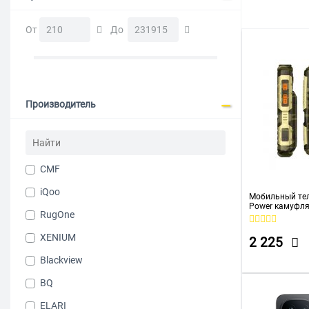
С защитой о
От
До
Xiaomi
Производитель
CMF
iQoo
Мобильный тел
Power камуфл
RugOne
XENIUM
2 225
Blackview
BQ
ELARI