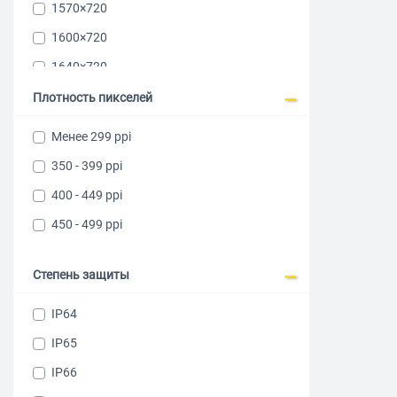
1570×720
1600×720
1640×720
2340×1080
Плотность пикселей
2344×1080
Менее 299 ppi
2392×1080
350 - 399 ppi
2412×1084
400 - 449 ppi
2460×1080
450 - 499 ppi
2600×1200
2608х1200
Степень защиты
2656×1220
IP64
2756×1268
IP65
2772×1280
IP66
2800×1280